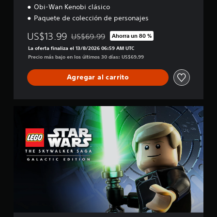
Obi-Wan Kenobi clásico
Paquete de colección de personajes
US$13.99
US$69.99
Ahorra un 80 %
Rebajado del precio original de US$69.99
La oferta finaliza el 13/8/2026 06:59 AM UTC
Precio más bajo en los últimos 30 días: US$69.99
Agregar al carrito
E
d
i
c
i
ó
n
g
a
l
á
c
t