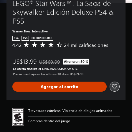
LEGO® Star Wars™: La Saga de 
Skywalker Edición Deluxe PS4 & 
PS5
Warner Bros. Interactive
PS4
PS5
EDICIÓN DELUXE
4.42
24 mil calificaciones
C
a
l
US$13.99
i
US$69.99
Ahorra un 80 %
Rebajado del precio original de US$69.99
f
La oferta finaliza el 13/8/2026 06:59 AM UTC
i
Precio más bajo en los últimos 30 días: US$69.99
c
a
Agregar al carrito
c
i
ó
n
p
Travesuras cómicas, Violencia de dibujos animados
r
o
Compras dentro del juego
m
e