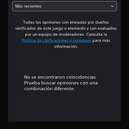
m
Más recientes
e
Todas las opiniones son enviadas por dueños
d
verificados de este juego o elemento y son evaluadas
i
por un equipo de moderadores. Consulta la
Política de calificaciones y opiniones
para más
o
información.
:
4
.
No se encontraron coincidencias.
Prueba buscar opiniones con una
4
combinación diferente.
2
e
s