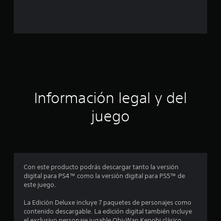
c
o
e
s
t
r
Información legal y del
e
juego
l
l
a
Con este producto podrás descargar tanto la versión
digital para PS4™ como la versión digital para PS5™ de
s
este juego.
e
La Edición Deluxe incluye 7 paquetes de personajes como
contenido descargable. La edición digital también incluye
n
el exclusivo personaje jugable Obi-Wan Kenobi clásico.