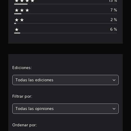
13 %
i
7 %
f
2 %
i
6 %
c
a
c
i
Ediciones:
ó
Todas las ediciones
n
Filtrar por:
p
Todas las opiniones
r
o
Ordenar por: