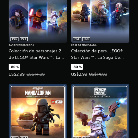
PS5
PS4
PS5
PS4
PASE DE TEMPORADA
PASE DE TEMPORADA
Colección de personajes 2
Colección de pers. LEGO®
de LEGO® Star Wars™: La
Star Wars™: La Saga De
Saga De Skywalker
Skywalker 1
-80 %
-80 %
Precio de la oferta: US$2.99. Precio original: US$14.99.
Precio de la oferta: US$2.99. Prec
US$2.99
US$14.99
US$2.99
US$14.99