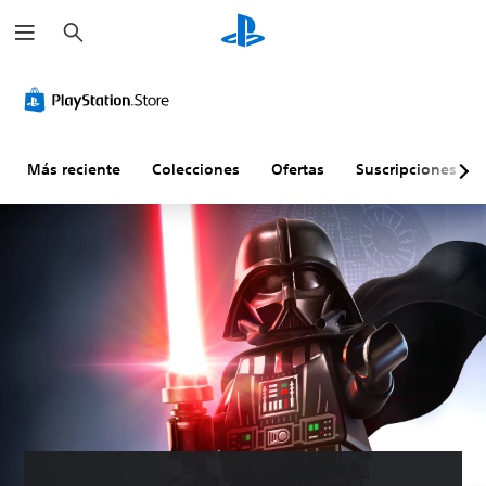
B
u
s
c
a
r
Más reciente
Colecciones
Ofertas
Suscripciones