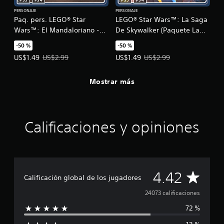
PS5
PS4
PS5
PS4
PERSONAJE
PERSONAJE
Paq. pers. LEGO® Star
LEGO® Star Wars™: La Saga
Wars™: El Mandaloriano -
De Skywalker (Paquete La
Temp. 1
Guerra de los Clones)
-50 %
-50 %
Precio de la oferta: US$1.49. Precio original: US$2.99.
Precio de la oferta: US$1.49. Prec
US$1.49
US$2.99
US$1.49
US$2.99
Mostrar más
Calificaciones y opiniones
C
4.42
Calificación global de los jugadores
a
24073 calificaciones
72 %
l