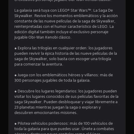
u
La galaxia será tuya con LEGO® Star Wars™: La Saga De
Skywalker. Revive los momentos emblemáticos y la acción
n
constante de las nueve películas de la saga de Skywalker,
reinterpretadas con el humor característico de LEGO. La
t
edición digital también incluye el exclusivo personaje
jugable Obi-Wan Kenobi clásico.
o
● Explora las trilogías en cualquier orden: los jugadores
t
pueden revivir la épica historia de las nueve películas de la
saga de Skywalker, solo basta con escoger una trilogía
a
para comenzar la aventura.
l
● Juega con los emblemáticos héroes y villanos: más de
300 personajes jugables de toda la galaxia.
d
● Descubre los lugares legendarios: los jugadores pueden
visitar los lugares conocidos de sus películas favoritas de la
e
saga Skywalker. Pueden desbloquear y viajar libremente a
23 planetas mientras juegan la saga o exploran y
2
descubren emocionantes misiones.
4
● Pilotea vehículos poderosos: más de 100 vehículos de
toda la galaxia para que puedes usar. Únete a combates
0