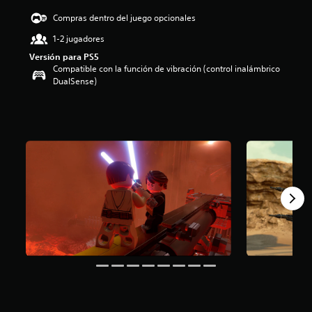
d
Compras dentro del juego opcionales
i
o
1-2 jugadores
:
Versión para PS5
4
Compatible con la función de vibración (control inalámbrico
.
DualSense)
4
2
e
s
t
r
e
l
l
a
s
d
e
c
i
n
c
o
e