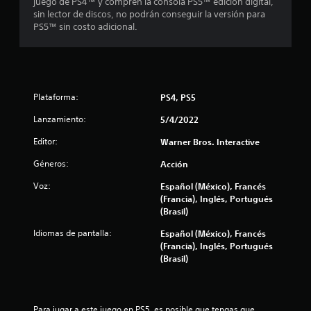
juego de PS4™ y compren la consola PS5™ edición digital,
o
sin lector de discos, no podrán conseguir la versión para
PS5™ sin costo adicional.
n
e
s
Plataforma:
PS4, PS5
Lanzamiento:
5/4/2022
Editor:
Warner Bros. Interactive
Géneros:
Acción
Voz:
Español (México), Francés
(Francia), Inglés, Portugués
(Brasil)
Idiomas de pantalla:
Español (México), Francés
(Francia), Inglés, Portugués
(Brasil)
Para jugar a este juego en PS5, es posible que tengas que 