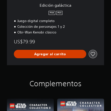
i
Edición galáctica
c
a
PS4
PS5
Juego digital completo
Colección de personajes 1 y 2
Obi-Wan Kenobi clásico
US$79.99
Agregar al carrito
Complementos