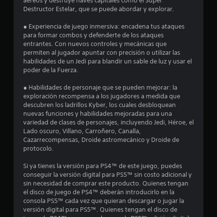
aéreos y destruye naves capitales como el Súper
Destructor Estelar, que se puede abordar y explorar.
7
● Experiencia de juego inmersiva: encadena tus ataques
3
para formar combos y defenderte de los ataques
entrantes. Con nuevos controles y mecánicas que
c
permiten al jugador apuntar con precisión o utilizar las
habilidades de un Jedi para blandir un sable de luz y usar el
a
poder de la Fuerza.
l
● Habilidades de personaje que se pueden mejorar: la
exploración recompensa a los jugadores a medida que
i
descubren los ladrillos Kyber, los cuales desbloquean
nuevas funciones y habilidades mejoradas para una
f
variedad de clases de personajes, incluyendo Jedi, Héroe, el
Lado oscuro, Villano, Carroñero, Canalla,
i
Cazarrecompensas, Droide astromecánico y Droide de
protocolo.
c
Si ya tienes la versión para PS4™ de este juego, puedes
a
conseguir la versión digital para PS5™ sin costo adicional y
sin necesidad de comprar este producto. Quienes tengan
c
el disco de juego de PS4™ deberán introducirlo en la
consola PS5™ cada vez que quieran descargar o jugar la
i
versión digital para PS5™. Quienes tengan el disco de