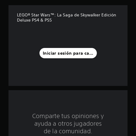
t
r
LEGO® Star Wars™: La Saga de Skywalker Edición
Deluxe PS4 & PS5
e
l
l
Iniciar sesión para calificar
a
s
d
e
c
i
Comparte tus opiniones y
ayuda a otros jugadores
n
de la comunidad.