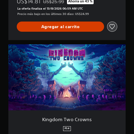
US$14.81
US$25.99
Ahorra un 43 %
Rebajado del precio original de US$25.99
l
La oferta finaliza el 13/8/2026 06:59 AM UTC
i
Precio más bajo en los últimos 30 días: US$24.99
f
i
Agregar al carrito
c
a
c
i
K
o
i
n
n
e
g
s
d
o
m
T
w
o
C
r
o
w
Kingdom Two Crowns
n
s
PS4