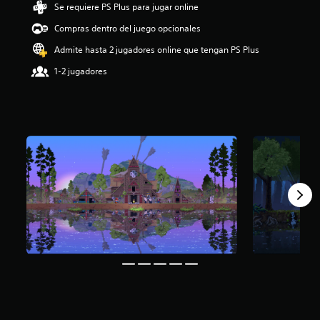
Se requiere PS Plus para jugar online
i
o
Compras dentro del juego opcionales
:
4
Admite hasta 2 jugadores online que tengan PS Plus
.
1-2 jugadores
6
e
s
t
r
e
l
l
a
s
d
e
c
i
n
c
o
e
s
t