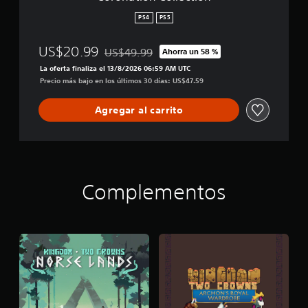
e
c
PS4
PS5
t
i
US$20.99
US$49.99
Ahorra un 58 %
o
Rebajado del precio original de US$49.99
n
La oferta finaliza el 13/8/2026 06:59 AM UTC
Precio más bajo en los últimos 30 días: US$47.59
Agregar al carrito
Complementos