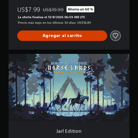
US$7.99
US$19.99
Ahorra un 60 %
Rebajado del precio original de US$19.99
La oferta finaliza el 13/8/2026 06:59 AM UTC
Precio más bajo en los últimos 30 días: US$18.89
Agregar al carrito
J
a
r
l
E
d
i
t
i
o
n
Jarl Edition