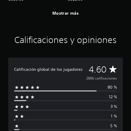
Mostrar más
Calificaciones y opiniones
C
4.60
Calificación global de los jugadores
a
2886 calificaciones
80 %
l
12 %
i
3 %
f
1 %
i
5 %