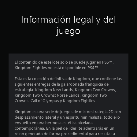
r
Información legal y del
e
juego
l
l
a
El contenido de este lote solo se puede jugar en PS5™.
s
Kingdom Eighties no está disponible en PS4™.
e
Esta es la colección definitiva de Kingdom, que contiene las
siguientes entregas de la galardonada franquicia de
n
estrategia: Kingdom New Lands, Kingdom Two Crowns,
Kingdom Two Crowns: Norse Lands, Kingdom Two
u
Crowns: Call of Olympus y Kingdom Eighties.
n
Kingdom es una serie de juegos de microestrategia 2D con
desplazamiento lateral y un espíritu minimalista, todo ello
t
envuelto en una hermosa estética pixelada
contemporánea. En la piel de líder, te adentrarás en un
o
reino generado de forma procedimental para reclutar a