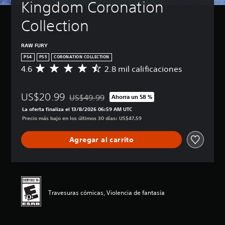
Kingdom Coronation 
Collection
RAW FURY
PS4
PS5
CORONATION COLLECTION
4.6
2.8 mil calificaciones
C
a
l
US$20.99
i
US$49.99
Ahorra un 58 %
Rebajado del precio original de US$49.99
f
La oferta finaliza el 13/8/2026 06:59 AM UTC
i
Precio más bajo en los últimos 30 días: US$47.59
c
a
Agregar al carrito
c
i
ó
n
p
r
Travesuras cómicas, Violencia de fantasía
o
m
e
d