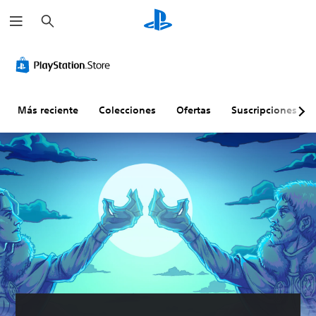
B
u
s
c
a
r
Más reciente
Colecciones
Ofertas
Suscripciones