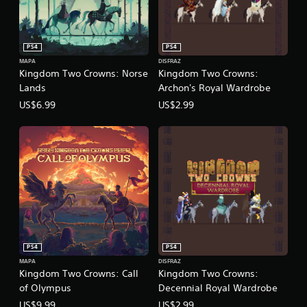
PS4
PS4
MAPA
DISFRAZ
Kingdom Two Crowns: Norse
Kingdom Two Crowns:
Lands
Archon's Royal Wardrobe
US$6.99
US$2.99
PS4
PS4
MAPA
DISFRAZ
Kingdom Two Crowns: Call
Kingdom Two Crowns:
of Olympus
Decennial Royal Wardrobe
US$9.99
US$2.99