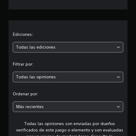
c
a
c
i
Ediciones:
ó
Todas las ediciones
n
Filtrar por:
p
Todas las opiniones
r
o
Ordenar por:
m
Más recientes
e
Todas las opiniones son enviadas por dueños
d
verificados de este juego o elemento y son evaluadas