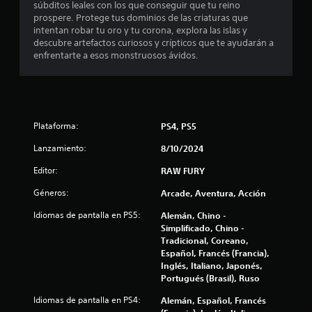
súbditos leales con los que conseguir que tu reino
t
prospere. Protege tus dominios de las criaturas que
intentan robar tu oro y tu corona, explora las islas y
a
descubre artefactos curiosos y crípticos que te ayudarán a
enfrentarte a esos monstruosos ávidos.
l
d
e
Plataforma:
PS4, PS5
2
Lanzamiento:
8/10/2024
8
Editor:
RAW FURY
Géneros:
Arcade, Aventura, Acción
8
Idiomas de pantalla en PS5:
Alemán, Chino -
6
Simplificado, Chino -
Tradicional, Coreano,
c
Español, Francés (Francia),
Inglés, Italiano, Japonés,
a
Portugués (Brasil), Ruso
l
Idiomas de pantalla en PS4:
Alemán, Español, Francés