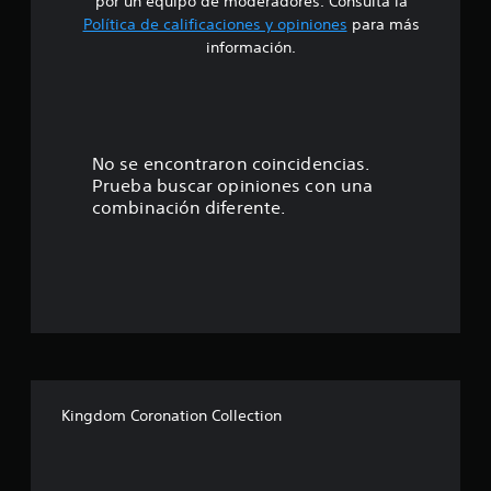
i
por un equipo de moderadores. Consulta la
Política de calificaciones y opiniones
para más
o
información.
:
4
.
No se encontraron coincidencias.
Prueba buscar opiniones con una
6
combinación diferente.
e
s
t
r
e
Kingdom Coronation Collection
l