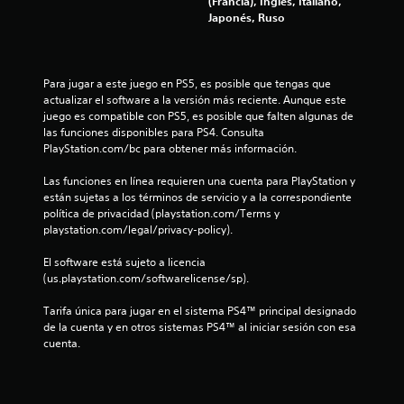
(Francia), Inglés, Italiano,
i
Japonés, Ruso
f
i
Para jugar a este juego en PS5, es posible que tengas que 
actualizar el software a la versión más reciente. Aunque este 
c
juego es compatible con PS5, es posible que falten algunas de 
las funciones disponibles para PS4. Consulta 
PlayStation.com/bc para obtener más información.
a
Las funciones en línea requieren una cuenta para PlayStation y 
c
están sujetas a los términos de servicio y a la correspondiente 
política de privacidad (playstation.com/Terms y 
i
playstation.com/legal/privacy-policy).
o
El software está sujeto a licencia 
(us.playstation.com/softwarelicense/sp).
n
Tarifa única para jugar en el sistema PS4™ principal designado 
e
de la cuenta y en otros sistemas PS4™ al iniciar sesión con esa 
cuenta.
s