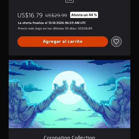
US$16.79
US$29.99
Ahorra un 44 %
Rebajado del precio original de US$29.99
La oferta finaliza el 13/8/2026 06:59 AM UTC
Precio más bajo en los últimos 30 días: US$28.89
Agregar al carrito
C
o
r
o
n
a
t
i
o
n
C
o
l
l
Coronation Collection