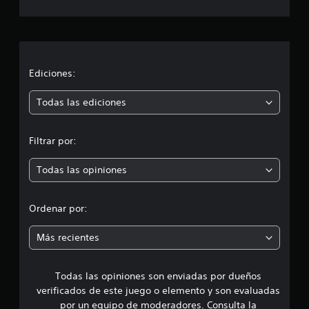
c
a
c
i
Ediciones:
ó
Todas las ediciones
n
Filtrar por:
p
Todas las opiniones
r
o
Ordenar por:
m
Más recientes
e
Todas las opiniones son enviadas por dueños
d
verificados de este juego o elemento y son evaluadas
i
por un equipo de moderadores. Consulta la