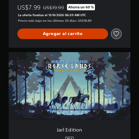
US$7.99
US$19.99
Ahorra un 60 %
Rebajado del precio original de US$19.99
La oferta finaliza el 13/8/2026 06:59 AM UTC
Precio más bajo en los últimos 30 días: US$18.89
Agregar al carrito
J
a
r
l
E
d
i
t
i
o
n
Jarl Edition