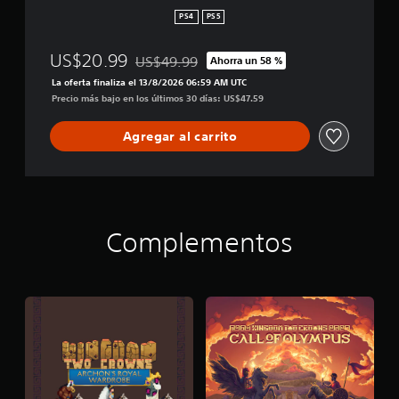
c
PS4
PS5
t
i
US$20.99
US$49.99
Ahorra un 58 %
o
Rebajado del precio original de US$49.99
n
La oferta finaliza el 13/8/2026 06:59 AM UTC
Precio más bajo en los últimos 30 días: US$47.59
Agregar al carrito
Complementos