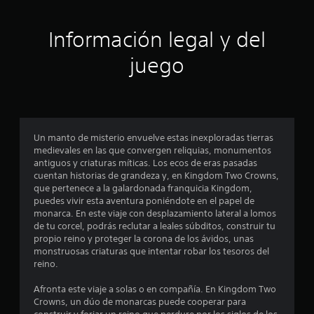
r
Información legal y del
e
juego
l
l
a
Un manto de misterio envuelve estas inexploradas tierras
s
medievales en las que convergen reliquias, monumentos
antiguos y criaturas míticas. Los ecos de eras pasadas
e
cuentan historias de grandeza y, en Kingdom Two Crowns,
que pertenece a la galardonada franquicia Kingdom,
n
puedes vivir esta aventura poniéndote en el papel de
monarca. En este viaje con desplazamiento lateral a lomos
u
de tu corcel, podrás reclutar a leales súbditos, construir tu
propio reino y proteger la corona de los ávidos, unas
n
monstruosas criaturas que intentar robar los tesoros del
reino.
t
Afronta este viaje a solas o en compañía. En Kingdom Two
o
Crowns, un dúo de monarcas puede cooperar para