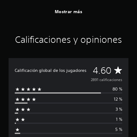
Mostrar más
Calificaciones y opiniones
C
4.60
Calificación global de los jugadores
a
2891 calificaciones
80 %
l
12 %
i
3 %
f
1 %
i
5 %