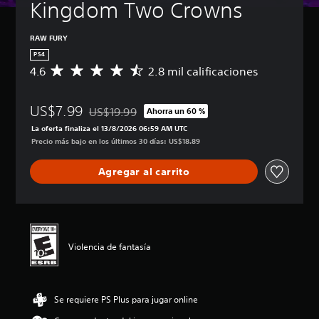
Kingdom Two Crowns
RAW FURY
PS4
4.6
2.8 mil calificaciones
C
a
l
US$7.99
i
US$19.99
Ahorra un 60 %
Rebajado del precio original de US$19.99
f
La oferta finaliza el 13/8/2026 06:59 AM UTC
i
Precio más bajo en los últimos 30 días: US$18.89
c
a
Agregar al carrito
c
i
ó
n
p
r
Violencia de fantasía
o
m
e
d
Se requiere PS Plus para jugar online
i
o