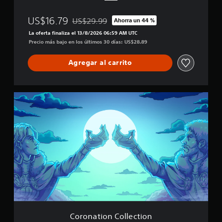
US$16.79
US$29.99
Ahorra un 44 %
Rebajado del precio original de US$29.99
La oferta finaliza el 13/8/2026 06:59 AM UTC
Precio más bajo en los últimos 30 días: US$28.89
Agregar al carrito
C
o
r
o
n
a
t
i
o
n
C
o
l
l
Coronation Collection
e