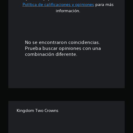
Política de calificaciones y opiniones
para más
o
información.
:
4
.
No se encontraron coincidencias.
Prueba buscar opiniones con una
6
combinación diferente.
e
s
t
r
e
Kingdom Two Crowns
l
l