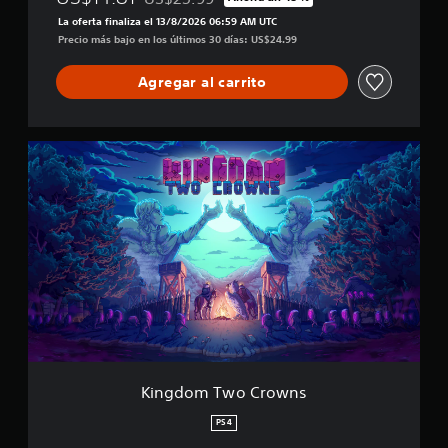
Rebajado del precio original de US$25.99
f
La oferta finaliza el 13/8/2026 06:59 AM UTC
i
Precio más bajo en los últimos 30 días: US$24.99
c
a
Agregar al carrito
c
i
o
n
K
e
i
s
n
g
d
o
m
T
w
o
C
r
o
w
Kingdom Two Crowns
n
s
PS4