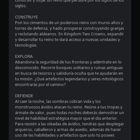
construir y forjar un reino que perdure por los siglos de los
t
siglos.
a
CONSTRUYE
Pon los cimientos de un poderoso reino con muros altos y
l
torres de defensa, y hazlo prosperar construyendo granjas
y reclutando aldeanos. En Kingdom Two Crowns, expandir
d
y desarrollar tu reino te dará acceso a nuevas unidades y
tecnologías.
e
EXPLORA
Abandona la seguridad de tus fronteras y adéntrate en lo
2
desconocido. Recorre bosques solitarios y ruinas antiguas
en busca de tesoros y sabiduría oculta que te ayudarán en
8
tu misión. ¿Qué artefactos legendarios y seres mitológicos
encontrarás por el camino?
9
DEFIENDE
1
Al caer la noche, las sombras cobran vida y los
monstruosos ávidos atacan tu reino. Reúne a tus tropas y
c
ármate de valor, pues todas noches deberás demostrar un
nivel de habilidad estratégica mayor que el día anterior.
a
Para resistir a las oleadas de ávidos, tendrás que desplegar
arqueros, caballeros y armas de asedio, además de hacer
l
uso de las habilidades y artefactos que solo tú posees