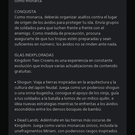
como monarca.
i
CONQUISTA
f
Como monarca, deberás organizar asaltos contra el lugar
de origen de los ávidos para proteger tu isla. Envía grupos
i
de soldados para que luchen frente a frente con el
enemigo. Como medida de precaución, procura
c
asegurarte de que tus tropas estén preparadas y sean
suficientes en número; los ávidos no se rinden ante nada.
a
ISLAS INEXPLORADAS
c
Kingdom Two Crowns es una experiencia en constante
evolución que incluye varias actualizaciones de contenido
i
gratuitas:
o
• Shogun: Viaja a tierras inspiradas en la arquitectura y la
cultura del Japón feudal. Juega como un poderoso shogun
n
o una onna-bugeisha, consigue el apoyo de los ninja, guía
a tus soldados a la batalla a lomos de un mítico quilin, e
e
idea nuevas estrategias mientras te enfrentas a los ávidos
escondidos entre los densos bosques de bambú.
s
• Dead Lands: Adéntrate en las tierras más oscuras de
Kingdom. Juega como varios monarcas únicos, incluida la
unefragmentos Miriam, con poderosos rasgos inspirados