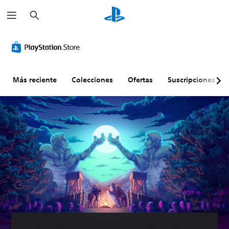
B
u
s
c
a
r
Más reciente
Colecciones
Ofertas
Suscripciones