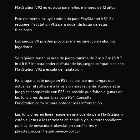
l
a
PlayStation VR2 no es apto para niños menores de 12 años.
r
e
Este elemento incluye contenido para PlayStation VR2. Se 
s
requiere PlayStation VR2 para poder disfrutar de estas 
i
funciones.
s
t
Los juegos VR pueden provocar mareo cinético en algunos 
e
jugadores.
n
c
Se requiere tener un área de juego mínima de 2 m × 2 m (6 ft 7 
i
in × 6 ft 7 in) para poder disfrutar de los juegos compatibles con 
a
PlayStation VR2 a escala de habitación.
d
e
Para jugar a este juego en PS5, es posible que tengas que 
l
actualizar el software a la versión más reciente. Aunque este 
o
juego es compatible con PS5, es posible que falten algunas de 
s
las funciones disponibles para PS4. Consulta 
g
PlayStation.com/bc para obtener más información.
a
t
Las funciones en línea requieren una cuenta para PlayStation y 
i
están sujetas a los términos de servicio y a la correspondiente 
l
política de privacidad (playstation.com/Terms y 
l
playstation.com/legal/privacy-policy).
o