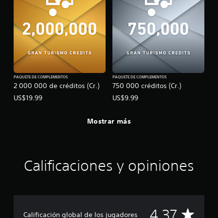
u
r
a
s
l
i
q
n
u
c
i
e
o
r
n
m
t
PAQUETE DE COMPLEMENTOS
PAQUETE DE COMPLEMENTOS
o
r
2 000 000 de créditos (Cr.)
750 000 créditos (Cr.)
m
o
e
US$19.99
US$9.99
l
n
e
t
Mostrar más
s
o
t
.
á
c
M
t
Calificaciones y opiniones
o
i
d
l
o
e
d
s
e
C
4.37
P
p
Calificación global de los jugadores