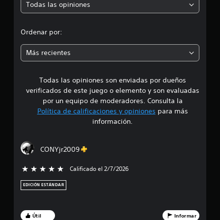
s
Todas las opiniones
n
r
a
t
r
o
o
l
Ordenar por:
r
o
n
m
s
o
Más recientes
c
s
e
o
i
n
n
Todas las opiniones son enviadas por dueños
d
t
c
verificados de este juego o elemento y son evaluadas
r
o
i
o
por un equipo de moderadores. Consulta la
n
l
Política de calificaciones y opiniones
para más
s
o
e
e
información.
s
c
:
t
u
á
e
CONYjr2009
4
c
n
t
c
Calificado el 2/7/2026
5 estrellas de 5
.
i
i
l
a
EDICIÓN ESTÁNDAR
e
3
s
s
d
.
7
u
Útil
Informar
r