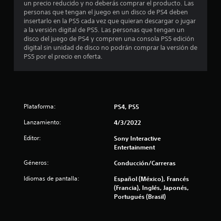
e
un precio reducido y no deberás comprar el producto. Las
o
d
personas que tengan el juego en un disco de PS4 deben
f
e
insertarlo en la PS5 cada vez que quieran descargar o jugar
f
s
a la versión digital de PS5. Las personas que tengan un
l
j
disco del juego de PS4 y compren una consola PS5 edición
i
u
digital sin unidad de disco no podrán comprar la versión de
n
g
PS5 por el precio en oferta.
e
a
)
r
.
s
i
n
Plataforma:
PS4, PS5
t
e
Lanzamiento:
4/3/2022
n
e
Editor:
Sony Interactive
r
Entertainment
a
c
Géneros:
Conducción/Carreras
t
Idiomas de pantalla:
i
Español (México), Francés
v
(Francia), Inglés, Japonés,
a
Portugués (Brasil)
d
a