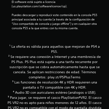
s
El software está sujeto a licencia 
a
(us.playstation.com/softwarelicense/sp).
d
a
Puedes descargar y reproducir este contenido en la consola PS5 
p
principal asociada a tu cuenta (a través de la configuración de 
t
“Uso compartido de consola y juego offline”) y en cualquier otra 
a
consola PS5 a la que entres con tu misma cuenta.
t
i
v
o
¹ La oferta es válida para aquellos que mejoran de PS4 a
s
PS5.
.
² Se requiere una conexión a Internet y una membresía de
PS Plus. PS Plus está sujeta a una tarifa recurrente por
suscripción que se cobra automáticamente hasta que se
cancela. Se aplican restricciones de edad. Términos
completos: play.st/PSPlusTerms
³ Las funciones de resolución 4K y HDR requieren una
pantalla o TV compatible con 4K y HDR.
⁴ Audio 3D con auriculares estéreo (análogos o USB).
⁵ Para jugar, se requiere el casco PlayStation®VR2. El casco
PS VR2 no es apto para niños menores de 12 años. El casco
PS VR2 no es compatible con el modo de pantalla dividida