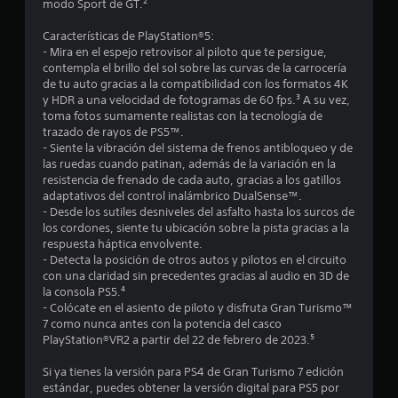
modo Sport de GT.²
o
c
d
i
Características de PlayStation®5:
a
e
- Mira en el espejo retrovisor al piloto que te persigue,
c
g
contempla el brillo del sol sobre las curvas de la carrocería
i
a
de tu auto gracias a la compatibilidad con los formatos 4K
n
t
y HDR a una velocidad de fotogramas de 60 fps.³ A su vez,
e
i
toma fotos sumamente realistas con la tecnología de
m
trazado de rayos de PS5™.
l
á
- Siente la vibración del sistema de frenos antibloqueo y de
l
t
las ruedas cuando patinan, además de la variación en la
o
i
resistencia de frenado de cada auto, gracias a los gatillos
a
c
adaptativos del control inalámbrico DualSense™.
a
d
- Desde los sutiles desniveles del asfalto hasta los surcos de
(
a
los cordones, siente tu ubicación sobre la pista gracias a la
s
p
respuesta háptica envolvente.
o
t
- Detecta la posición de otros autos y pilotos en el circuito
l
a
con una claridad sin precedentes gracias al audio en 3D de
o
la consola PS5.⁴
t
e
- Colócate en el asiento de piloto y disfruta Gran Turismo™
i
l
7 como nunca antes con la potencia del casco
v
j
PlayStation®VR2 a partir del 22 de febrero de 2023.⁵
o
u
e
P
Si ya tienes la versión para PS4 de Gran Turismo 7 edición
g
u
estándar, puedes obtener la versión digital para PS5 por
o