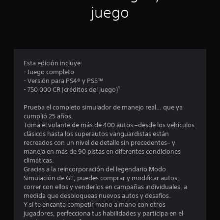
a
.
a
juego
n
c
t
S
e
i
e
e
p
l
o
u
g
Esta edición incluye:
a
e
n
- Juego completo
m
d
- Versión para PS4® y PS5™
e
e
e
- 750 000 CR (créditos del juego)¹
p
j
l
s
u
Prueba el completo simulador de manejo real… que ya
a
cumplió 25 años.
g
y
Toma el volante de más de 400 autos –desde los vehículos
a
o
clásicos hasta los superautos vanguardistas están
r
l
recreados con un nivel de detalle sin precedentes– y
s
a
maneja en más de 90 pistas en diferentes condiciones
e
i
climáticas.
x
n
Gracias a la reincorporación del legendario Modo
p
e
Simulación de GT, puedes comprar y modificar autos,
e
f
correr con ellos y venderlos en campañas individuales, a
r
e
medida que desbloqueas nuevos autos y desafíos.
i
Y si te encanta competir mano a mano con otros
c
e
jugadores, perfecciona tus habilidades y participa en el
t
n