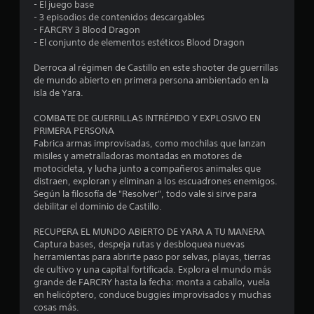
s
- El juego base
a
- 3 episodios de contenidos descargables
l
c
- FARCRY 3 Blood Dragon
i
- El conjunto de elementos estéticos Blood Dragon
a
o
Derroca al régimen de Castillo en este shooter de guerrillas
n
s
de mundo abierto en primera persona ambientado en la
e
isla de Yara.
e
s
r
COMBATE DE GUERRILLAS INTRÉPIDO Y EXPLOSIVO EN
n
á
PRIMERA PERSONA
p
Fabrica armas improvisadas, como mochilas que lanzan
u
i
misiles y ametralladoras montadas en motores de
d
motocicleta, y lucha junto a compañeros animales que
n
distraen, exploran y eliminan a los escuadrones enemigos.
a
Según la filosofía de "Resolver", todo vale si sirve para
s
t
debilitar el dominio de Castillo.
d
e
o
RECUPERA EL MUNDO ABIERTO DE YARA A TU MANERA
b
Captura bases, despeja rutas y desbloquea nuevas
o
t
herramientas para abrirte paso por selvas, playas, tierras
t
de cultivo y una capital fortificada. Explora el mundo más
a
o
grande de FARCRY hasta la fecha: monta a caballo, vuela
n
en helicóptero, conduce buggies improvisados y muchas
l
cosas más.
e