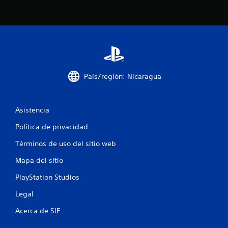
t
e
o
d
e
n
t
r
País/región: Nicaragua
o
d
e
u
Asistencia
n
l
Política de privacidad
í
m
Términos de uso del sitio web
i
t
Mapa del sitio
e
PlayStation Studios
d
e
Legal
t
i
Acerca de SIE
e
m