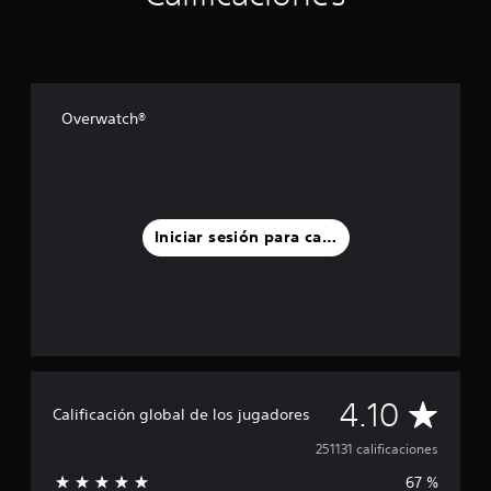
Overwatch®
Iniciar sesión para calificar
C
4.10
Calificación global de los jugadores
a
251131 calificaciones
67 %