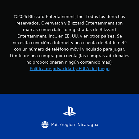
1
3
©2026 Blizzard Entertainment, Inc. Todos los derechos
reservados. Overwatch y Blizzard Entertainment son
1
marcas comerciales o registradas de Blizzard
Entertainment, Inc., en EE. UU. y en otros países. Se
c
necesita conexión a Internet y una cuenta de Battle.net®
con un número de teléfono móvil vinculado para jugar.
a
Límite de una compra por cuenta (las compras adicionales
l
no proporcionarán ningún contenido más).
Política de privacidad y EULA del juego
i
f
i
c
a
País/región: Nicaragua
c