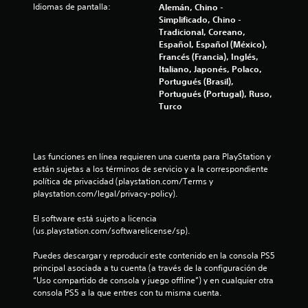
Idiomas de pantalla:
Alemán, Chino -
u
Simplificado, Chino -
Tradicional, Coreano,
n
Español, Español (México),
Francés (Francia), Inglés,
t
Italiano, Japonés, Polaco,
Portugués (Brasil),
o
Portugués (Portugal), Ruso,
Turco
t
a
Las funciones en línea requieren una cuenta para PlayStation y 
l
están sujetas a los términos de servicio y a la correspondiente 
política de privacidad (playstation.com/Terms y 
d
playstation.com/legal/privacy-policy).
e
El software está sujeto a licencia 
(us.playstation.com/softwarelicense/sp).
2
Puedes descargar y reproducir este contenido en la consola PS5 
5
principal asociada a tu cuenta (a través de la configuración de 
“Uso compartido de consola y juego offline”) y en cualquier otra 
1
consola PS5 a la que entres con tu misma cuenta.