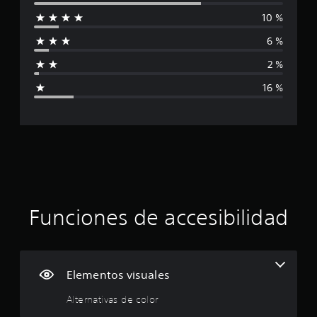
l
10 %
i
6 %
f
2 %
i
16 %
c
a
c
i
ó
Funciones de accesibilidad
n
p
Elementos visuales
r
Alternativas de color
o