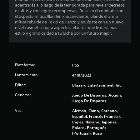
adentrarás a lo largo de la temporada para revelar secretos
o
ocultos y conseguir recompensas. Brilla en el combate con
el aspecto mítico Illari fénix ascendiente, blande el arma
e
mítica rebelde de Tokio de Hanzo y equípate con un nuevo
nivel cosmético para aspectos, el ultra, que le dará más
s
estilo y grandiosidad a tu lucha por un futuro mejor.
t
r
e
Plataforma:
PS5
Lanzamiento:
4/10/2022
l
Editor:
Blizzard Entertainment, Inc.
l
Géneros:
Juego De Disparos, Acción,
a
Juego De Disparos
s
Voz:
Alemán, Chino, Coreano,
Español, Francés (Francia),
e
Inglés, Italiano, Japonés,
Polaco, Portugués
n
(Portugal), Ruso