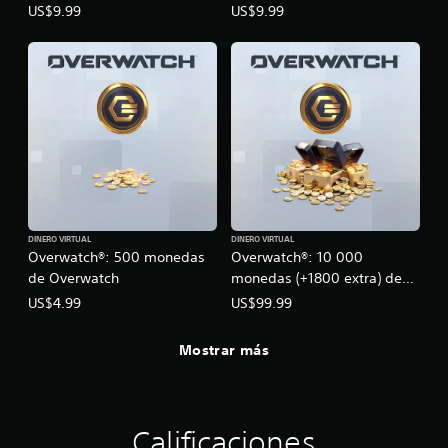
US$9.99
US$9.99
DINERO VIRTUAL
DINERO VIRTUAL
Overwatch®: 500 monedas
Overwatch®: 10 000
de Overwatch
monedas (+1800 extra) de
Overwatch
US$4.99
US$99.99
Mostrar más
Calificaciones