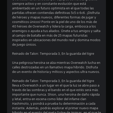
siempre activo y en constante evolución que está
r
ambientado en un futuro optimista en el que todas las
partidas ofrecen contiendas definitivas 5c5 o 6c6. ¡Disfruta
e
de héroes y mapas nuevos, diferentes formas de jugar y
cosméticos únicos! Ponte en la piel de uno de los más de
l
40 héroes de Overwatch y lidera la carga, embosca a los
enemigos o ayuda a tus aliados. Únete a tus amigos y salta
l
al campo de batalla en más de 25 mapas futuristas
inspirados en ubicaciones del mundo real y domina modos
a
de juego únicos.
s
Reinado de Talon: Temporada 3, En la guarida del tigre
d
Una peligrosa heroína se alza mientras Overwatch lucha en
calles destrozadas en un llamativo mapa híbrido. Disfruta
e
de un evento de historia y míticos y aspectos ultra nuevos.
c
Reinado de Talon: Temporada 3, En la guarida del tigre
lleva a Overwatch a un lugar en el que la luz se abre paso a
i
través de las sombras y el bando en el que estés será más
importante que nunca. Shion, una heroína de daño rápida
y letal, entra en escena como líder del infame clan
n
Hashimoto, y pondrá a prueba tu determinación a cada
instante. Además, podrás explorar el primer nuevo mapa
c
híbrido en el evento del meta Golpe de ánimas, en el que te