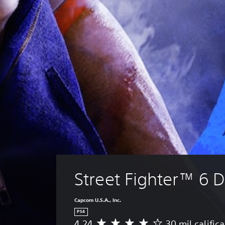
Street Fighter™ 6
Capcom U.S.A., Inc.
PS4
4.24
30 mil calific
C