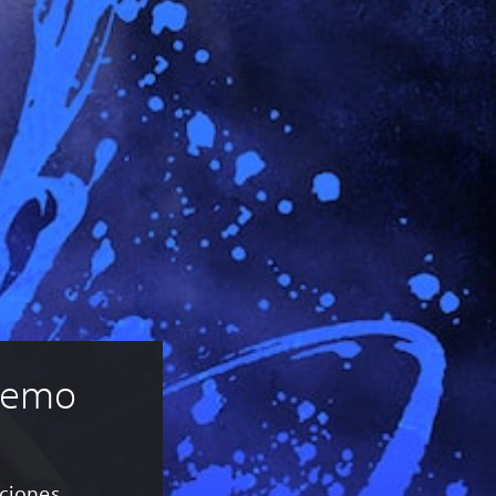
 Demo
aciones