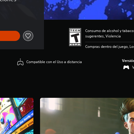
Consumo de alcohol y tabac
sugerentes, Violencia
Compras dentro del juego, Lo
Versió
Compatible con el Uso a distancia
V