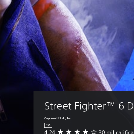
Street Fighter™ 6
Capcom U.S.A., Inc.
PS5
4.24
30 mil calific
C