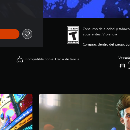
Consumo de alcohol y tabac
sugerentes, Violencia
Compras dentro del juego, Lo
Versió
Compatible con el Uso a distancia
C
i