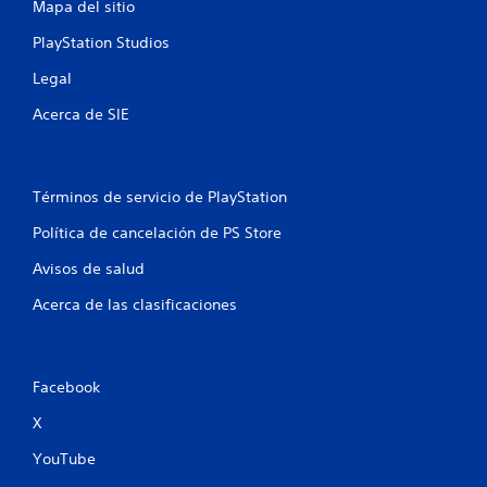
Mapa del sitio
g
n
a
t
PlayStation Studios
r
a
s
l
Legal
i
l
n
a
Acerca de SIE
n
s
e
d
c
e
e
v
Términos de servicio de PlayStation
s
i
i
s
Política de cancelación de PS Store
d
u
a
a
Avisos de salud
d
l
d
Acerca de las clasificaciones
i
e
z
u
a
s
c
a
i
Facebook
r
ó
l
X
n
o
f
s
YouTube
r
c
o