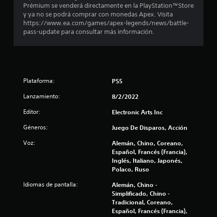
e
p
s
Prémium se venderá directamente en la PlayStation™Store
a
m
y ya no se podrá comprar con monedas Apex. Visita
n
r
a
https://www.ea.com/games/apex-legends/news/battle-
a
r
pass-update para consultar más información.
u
i
c
n
a
v
n
r
e
p
r
t
u
t
Plataforma:
n
PS5
i
t
o
Lanzamiento:
8/2/2022
r
o
l
s
t
Editor:
Electronic Arts Inc
o
d
s
e
a
Géneros:
Juego De Disparos, Acción
j
i
o
n
Voz:
Alemán, Chino, Coreano,
l
y
t
Español, Francés (Francia),
s
e
Inglés, Italiano, Japonés,
d
t
r
Polaco, Ruso
i
é
e
Idiomas de pantalla:
c
Alemán, Chino -
s
k
Simplificado, Chino -
o
8
s
Tradicional, Coreano,
i
.
Español, Francés (Francia),
n