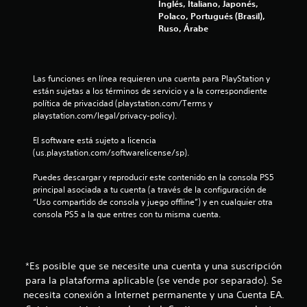
4
Inglés, Italiano, Japonés,
f
Polaco, Portugués (Brasil),
o
7
S
Ruso, Árabe
r
e
m
0
p
a
u
c
8
e
Las funciones en línea requieren una cuenta para PlayStation y 
i
están sujetas a los términos de servicio y a la correspondiente 
ó
d
5
política de privacidad (playstation.com/Terms y 
n
e
playstation.com/legal/privacy-policy).
e
j
c
s
u
El software está sujeto a licencia 
p
g
a
(us.playstation.com/softwarelicense/sp).
e
a
c
r
l
Puedes descargar y reproducir este contenido en la consola PS5 
í
s
principal asociada a tu cuenta (a través de la configuración de 
f
i
i
“Uso compartido de consola y juego offline”) y en cualquier otra 
i
consola PS5 a la que entres con tu misma cuenta.
c
n
f
a
c
p
o
i
a
n
r
*Es posible que se necesite una cuenta y una suscripción
t
a
c
para la plataforma aplicable (se vende por separado). Se
r
o
necesita conexión a Internet permanente y una Cuenta EA.
o
t