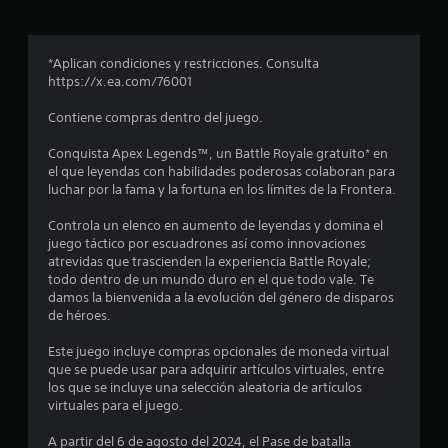
n
m
S
e
e
c
o
d
*Aplican condiciones y restricciones. Consulta
f
i
o
https://x.ea.com/76001
r
a
e
e
Contiene compras dentro del juego.
n
c
t
e
s
Conquista Apex Legends™, un Battle Royale gratuito* en
e
n
el que leyendas con habilidades poderosas colaboran para
i
a
luchar por la fama y la fortuna en los límites de la Frontera.
t
n
l
g
d
Controla un elenco en aumento de leyendas y domina el
r
u
i
juego táctico por escuadrones así como innovaciones
n
c
atrevidas que trascienden la experiencia Battle Royale;
e
a
a
todo dentro de un mundo duro en el que todo vale. Te
s
damos la bienvenida a la evolución del género de disparos
d
l
o
de héroes.
o
p
l
r
c
Este juego incluye compras opcionales de moneda virtual
i
P
que se puede usar para adquirir artículos virtuales, entre
a
o
u
los que se incluye una selección aleatoria de artículos
n
e
virtuales para el juego.
s
e
d
s
e
A partir del 6 de agosto del 2024, el Pase de batalla