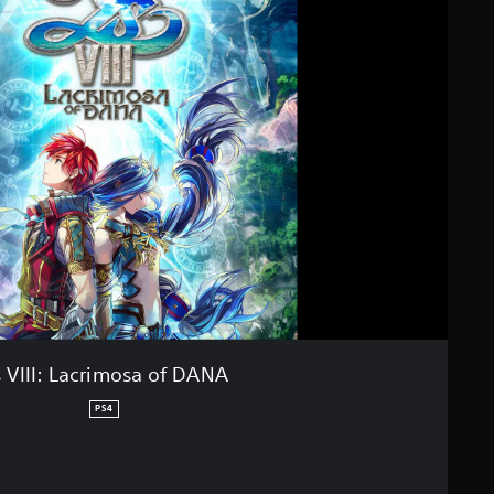
 VIII: Lacrimosa of DANA
PS4
ecio original de US$39.99