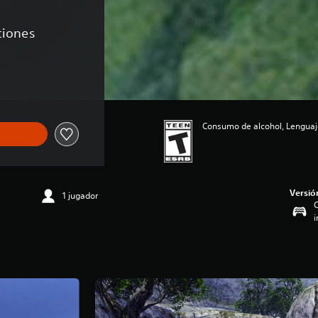
aciones
de US$39.99
Consumo de alcohol, Lenguaje
Versió
1 jugador
C
i