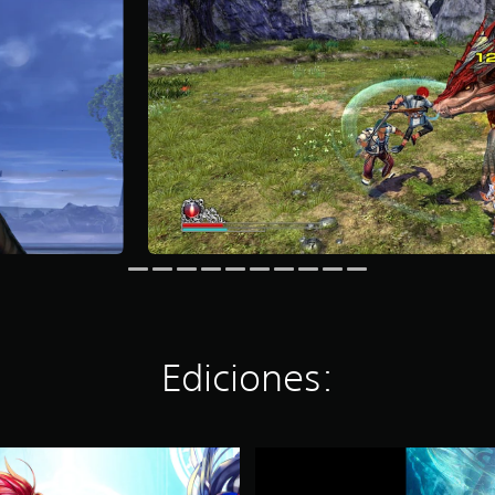
Ediciones:
Y
s