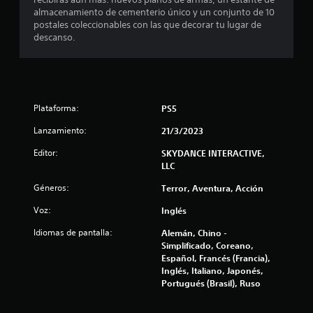
a
q
almacenamiento de cementerio único y un conjunto de 10
u
s
postales coleccionables con las que decorar tu lugar de
i
descanso.
e
d
r
m
e
o
m
c
e
Plataforma:
PS5
n
i
Lanzamiento:
21/3/2023
t
o
n
Editor:
SKYDANCE INTERACTIVE,
d
LLC
u
c
r
Géneros:
Terror, Aventura, Acción
a
o
n
Voz:
Inglés
t
e
Idiomas de pantalla:
Alemán, Chino -
e
Simplificado, Coreano,
e
s
Español, Francés (Francia),
l
Inglés, Italiano, Japonés,
g
t
Portugués (Brasil), Ruso
a
m
r
e