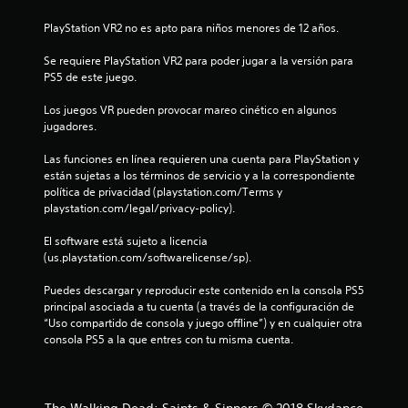
p
e
l
PlayStation VR2 no es apto para niños menores de 12 años.
a
l
y
Se requiere PlayStation VR2 para poder jugar a la versión para 
o
PS5 de este juego.
l
l
a
Los juegos VR pueden provocar mareo cinético en algunos 
a
e
jugadores.
x
s
p
Las funciones en línea requieren una cuenta para PlayStation y 
e
están sujetas a los términos de servicio y a la correspondiente 
r
política de privacidad (playstation.com/Terms y 
e
i
playstation.com/legal/privacy-policy).
e
n
n
El software está sujeto a licencia 
c
(us.playstation.com/softwarelicense/sp).
u
i
a
Puedes descargar y reproducir este contenido en la consola PS5 
n
c
principal asociada a tu cuenta (a través de la configuración de 
i
“Uso compartido de consola y juego offline”) y en cualquier otra 
t
n
consola PS5 a la que entres con tu misma cuenta.
e
o
m
á
t
t