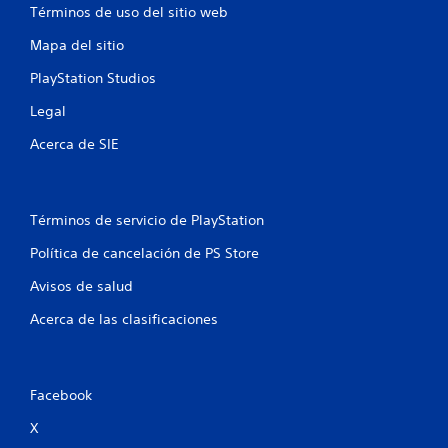
Términos de uso del sitio web
f
Mapa del sitio
i
PlayStation Studios
c
Legal
a
Acerca de SIE
c
i
Términos de servicio de PlayStation
o
Política de cancelación de PS Store
n
Avisos de salud
e
Acerca de las clasificaciones
s
Facebook
X