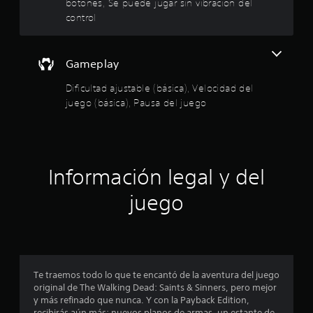
:
botones, Se puede jugar sin vibración del
P
c
control
u
a
4
e
.
d
.
e
Gameplay
s
4
p
Dificultad ajustable (básica), Velocidad del
a
2
juego (básica), Pausa del juego
u
s
e
a
r
s
e
l
Información legal y del
t
j
u
juego
r
e
g
e
o
e
l
n
c
Te traemos todo lo que te encantó de la aventura del juego
l
u
original de The Walking Dead: Saints & Sinners, pero mejor
a
y más refinado que nunca. Y con la Payback Edition,
l
recibirás aún más: nuevos planos de armas, un estante de