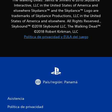
The Walking Dead: Saints & Sinners © 2018 Skydance
i
Interactive, LLC in the United States of America and
a
c
elsewhere Skydance™ and the Skydance™ Logo are
a
l
trademarks of Skydance Productions, LLC in the United
(
States of America and elsewhere. All Rights Reserved.,
s
d
o
Skybound™ ©2018 Skybound LLC, The Walking Dead™
l
©2018 Robert Kirkman, LLC
e
o
Política de privacidad y EULA del juego
e
2
l
j
3
u
e
9
g
o
0
o
f
c
f
País/región: Panamá
l
a
i
n
l
e
Asistencia
)
Política de privacidad
.
i