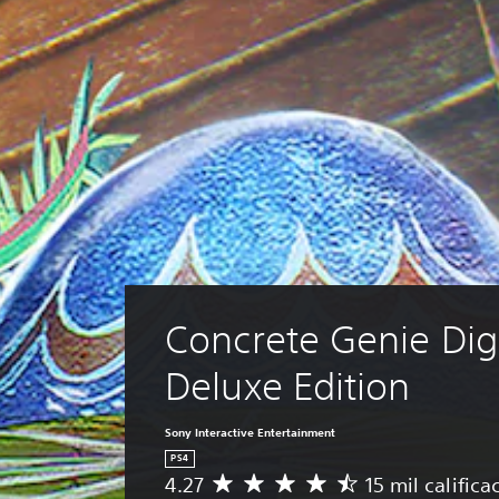
Concrete Genie Digi
Deluxe Edition
Sony Interactive Entertainment
PS4
4.27
15 mil califica
C