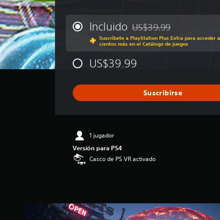
a
l
i
Incluido
US$39.99
Rebajado del precio origin
f
Suscríbete a PlayStation Plus Extra para acceder a
i
cientos más en el Catálogo de juegos
c
a
US$39.99
c
i
ó
Suscribirse
n
p
r
o
m
1 jugador
e
Versión para PS4
d
Casco de PS VR activado
i
o
:
4
.
2
7