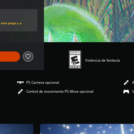
al de US$39.99
 este juego y a
Violencia de fantasía
PS Camera opcional
A
Control de movimiento PS Move opcional
V