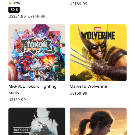
Extra
US$69.99
-50 %
Precio de la oferta: US$24.99. Precio original: US$49.99.
US$24.99
US$49.99
MARVEL Tōkon: Fighting
Marvel’s Wolverine
Souls
US$69.99
US$59.99