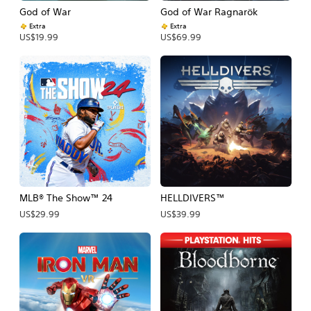
God of War
God of War Ragnarök
Extra
Extra
US$19.99
US$69.99
MLB® The Show™ 24
HELLDIVERS™
US$29.99
US$39.99