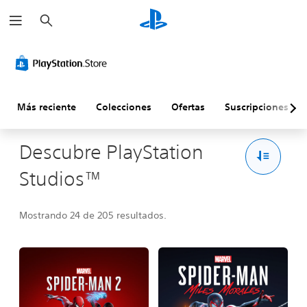
B
u
s
c
a
r
Más reciente
Colecciones
Ofertas
Suscripciones
Descubre PlayStation
Studios™
Mostrando 24 de 205 resultados.