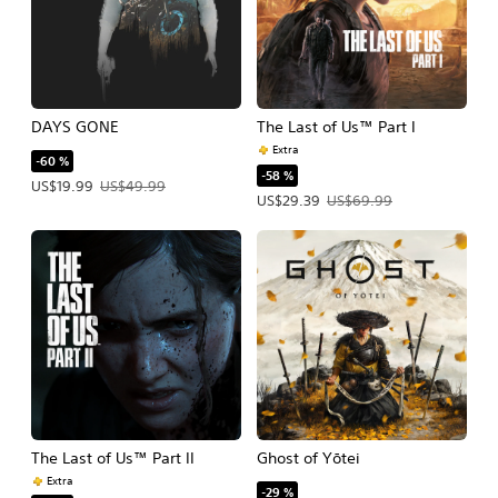
DAYS GONE
The Last of Us™ Part I
Extra
-60 %
-58 %
Precio de la oferta: US$19.99. Precio original: US$49.99.
US$19.99
US$49.99
Precio de la oferta: US$29.39. Precio
US$29.39
US$69.99
The Last of Us™ Part II
Ghost of Yōtei
Extra
-29 %