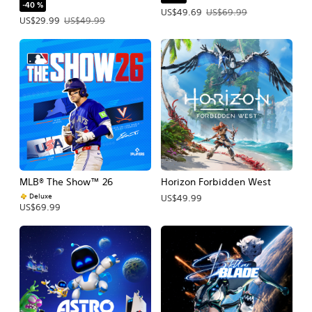
-40 %
Precio de la oferta: US$49.69. Precio
US$49.69
US$69.99
Precio de la oferta: US$29.99. Precio original: US$49.99.
US$29.99
US$49.99
MLB® The Show™ 26
Horizon Forbidden West
Deluxe
US$49.99
US$69.99