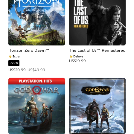
Horizon Zero Dawn™
The Last of Us™ Remastered
Extra
Deluxe
US$19.99
-58 %
Precio de la oferta: US$20.99. Precio original: US$49.99.
US$20.99
US$49.99