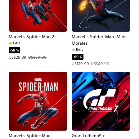
Marvel's Spider-Man 2
Marvel’s Spider-Man: Miles
Morales
Extra
Extra
-58 %
-60 %
Precio de la oferta: US$29.39. Precio original: US$69.99.
US$29.39
US$69.99
Precio de la oferta: US$19.99. Precio
US$19.99
US$49.99
Marvel's Spider-Man
Gran Turismo® 7