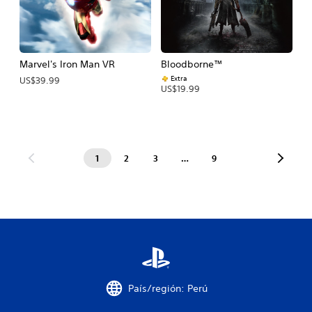
Marvel's Iron Man VR
Bloodborne™
Extra
US$39.99
US$19.99
1
2
3
…
9
País/región: Perú