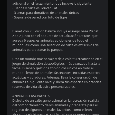
adicional en el lanzamiento, que incluye lo siguiente:
· Tienda y carteles Toucan Eat
· 3 urnas para donativos de animales únicas
· Soporte de pared con foto de tigre
Planet Zoo 2: Edición Deluxe incluye el juego base Planet
Zoo 2 junto con el paquete de actualización Deluxe, que
agrega 6 especies animales adicionales de todo el
mundo, así como una selección de carteles exclusivos de
animales para decorar tu parque.
Crea un mundo más salvaje y deja volar tu creatividad en el
juego de simulación de zoológicos más avanzado hasta la
fecha. Diseña y gestiona zoológicos únicos en todo el
mundo, llenos de animales fascinantes, incluidas especies
acuáticas y voladoras. Además, lleva la conservación de
animales al siguiente nivel y libera tus especies en grandes
reservas de vida silvestre personalizables.
ANIMALES FASCINANTES
Disfruta de un salto generacional en la recreación realista
del comportamiento de los animales y prepárate para el
regreso de algunos animales favoritos, como el león
africano y el chimpancé occidental, que se unen a nuevos