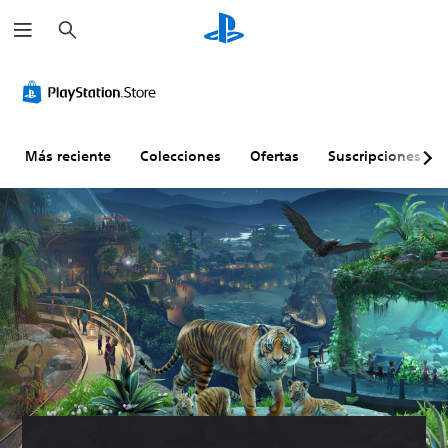
B
u
s
c
a
r
Más reciente
Colecciones
Ofertas
Suscripciones