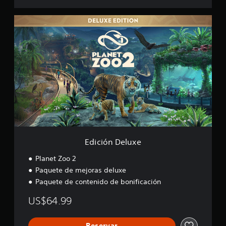
E
d
i
c
i
ó
n
D
e
l
u
x
e
Edición Deluxe
Planet Zoo 2
Paquete de mejoras deluxe
Paquete de contenido de bonificación
US$64.99
Reservar