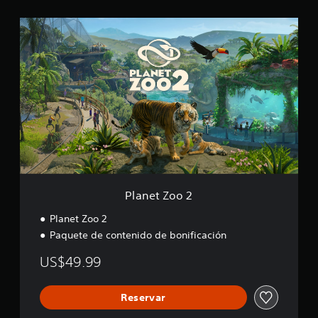
P
l
a
n
e
t
Z
o
o
2
Planet Zoo 2
Planet Zoo 2
Paquete de contenido de bonificación
US$49.99
Reservar