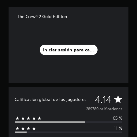
The Crew® 2 Gold Edition
Iniciar sesión para calificar
C
4.14
Calificación global de los jugadores
a
289780 calificaciones
65 %
l
11 %
i