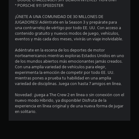
e
* PORSCHE 911 SPEEDSTER
d
¡ÚNETE A UNA COMUNIDAD DE 30 MILLONES DE
JUGADORES! Adéntrate en la Season 3 y prepárate para
i
una contrarreloj de vértigo por todo EE. UU. Con acceso a
contenido gratuito y nuevos modos de juego, vehículos,
o
eventos y más cada dos meses, vivirás un viaje inolvidable.
:
Adéntrate en la escena de los deportes de motor
norteamericanos mientras exploras Estados Unidos en uno
4
de los mundos abiertos más emocionantes jamás creados.
Con una amplia variedad de vehículos para elegir,
.
experimenta la emoción de competir por todo EE. UU.
mientras pones a prueba tu habilidad en una amplia
1
variedad de disciplinas. Juega con hasta 7 amigos en línea.
Novedad: ¡juega a The Crew 2 en línea o sin conexión con el
4
nuevo modo Híbrido, ya disponible! Disfruta de la
experiencia en línea original y de una nueva forma de jugar
e
en solitario.
s
t