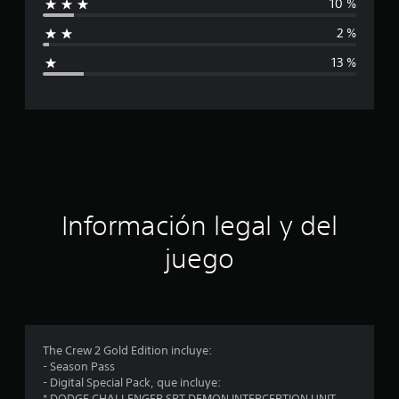
10 %
f
2 %
i
13 %
c
a
c
i
ó
Información legal y del
n
juego
p
r
o
The Crew 2 Gold Edition incluye:
- Season Pass
m
- Digital Special Pack, que incluye:
* DODGE CHALLENGER SRT DEMON INTERCEPTION UNIT