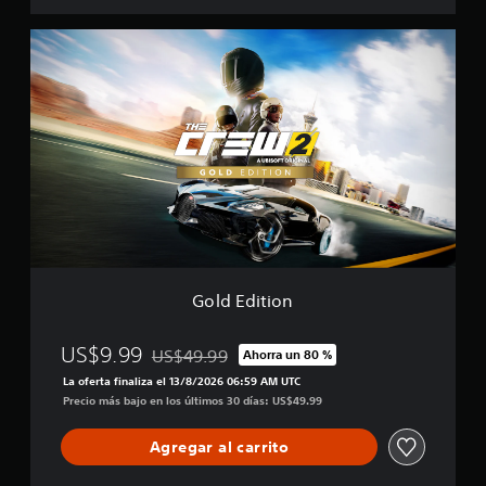
G
o
l
d
E
d
i
t
i
o
n
Gold Edition
US$9.99
US$49.99
Ahorra un 80 %
Rebajado del precio original de US$49.99
La oferta finaliza el 13/8/2026 06:59 AM UTC
Precio más bajo en los últimos 30 días: US$49.99
Agregar al carrito