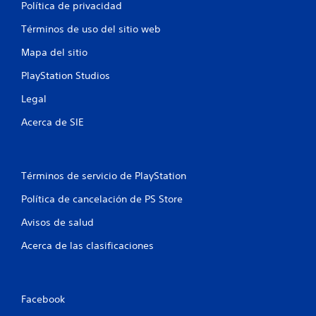
u
Política de privacidad
n
Términos de uso del sitio web
t
Mapa del sitio
PlayStation Studios
o
Legal
t
Acerca de SIE
a
l
Términos de servicio de PlayStation
d
Política de cancelación de PS Store
e
Avisos de salud
2
Acerca de las clasificaciones
8
9
Facebook