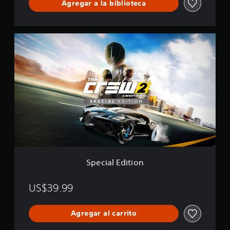
Agregar a la biblioteca
t
i
i
f
o
i
n
c
S
a
p
c
e
i
c
o
i
n
a
e
l
s
E
d
i
t
i
o
n
Special Edition
US$39.99
Agregar al carrito