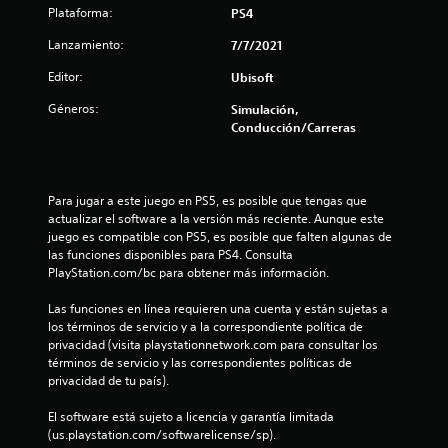
r
Plataforma:
PS4
e
Lanzamiento:
7/7/2021
Editor:
Ubisoft
l
Géneros:
Simulación,
l
Conducción/Carreras
a
s
Para jugar a este juego en PS5, es posible que tengas que 
actualizar el software a la versión más reciente. Aunque este 
d
juego es compatible con PS5, es posible que falten algunas de 
las funciones disponibles para PS4. Consulta 
e
PlayStation.com/bc para obtener más información.
c
Las funciones en línea requieren una cuenta y están sujetas a 
los términos de servicio y a la correspondiente política de 
i
privacidad (visita playstationnetwork.com para consultar los 
términos de servicio y las correspondientes políticas de 
n
privacidad de tu país).
c
El software está sujeto a licencia y garantía limitada 
(us.playstation.com/softwarelicense/sp).