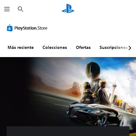
B
u
s
c
a
r
Más reciente
Colecciones
Ofertas
Suscripciones