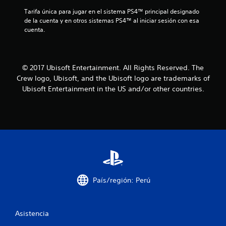
o
Tarifa única para jugar en el sistema PS4™ principal designado 
e
de la cuenta y en otros sistemas PS4™ al iniciar sesión con esa 
cuenta.
s
t
© 2017 Ubisoft Entertainment. All Rights Reserved. The
r
Crew logo, Ubisoft, and the Ubisoft logo are trademarks of
Ubisoft Entertainment in the US and/or other countries.
e
l
l
a
s
País/región: Perú
e
n
Asistencia