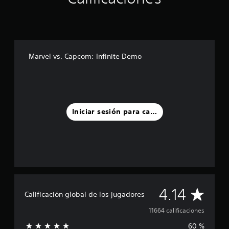
e
l
u
x
e
E
Marvel vs. Capcom: Infinite Demo
d
i
t
i
o
n
Iniciar sesión para calificar
C
4.14
Calificación global de los jugadores
a
11664 calificaciones
60 %