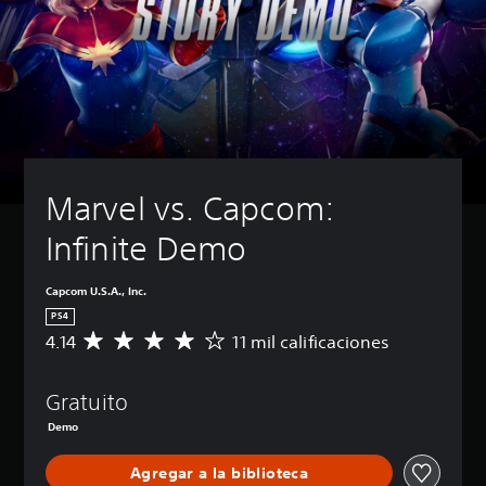
Marvel vs. Capcom: 
Infinite Demo
Capcom U.S.A., Inc.
PS4
4.14
11 mil calificaciones
C
a
l
Gratuito
i
f
Demo
i
c
Agregar a la biblioteca
a