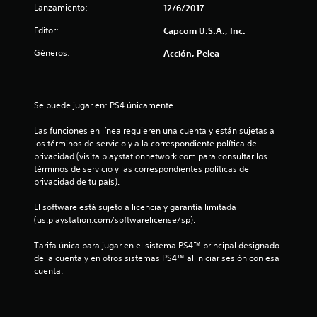
Lanzamiento:
12/6/2017
t
Editor:
Capcom U.S.A., Inc.
r
Géneros:
Acción, Pelea
e
l
Se puede jugar en: PS4 únicamente
l
Las funciones en línea requieren una cuenta y están sujetas a 
los términos de servicio y a la correspondiente política de 
a
privacidad (visita playstationnetwork.com para consultar los 
términos de servicio y las correspondientes políticas de 
s
privacidad de tu país).
d
El software está sujeto a licencia y garantía limitada 
(us.playstation.com/softwarelicense/sp).
e
Tarifa única para jugar en el sistema PS4™ principal designado 
c
de la cuenta y en otros sistemas PS4™ al iniciar sesión con esa 
cuenta.
i
n