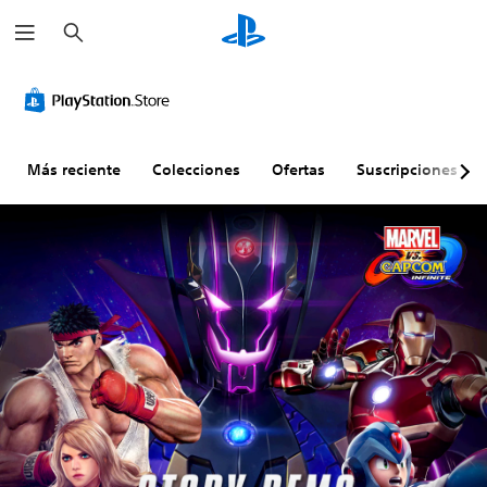
B
u
s
c
a
r
Más reciente
Colecciones
Ofertas
Suscripciones