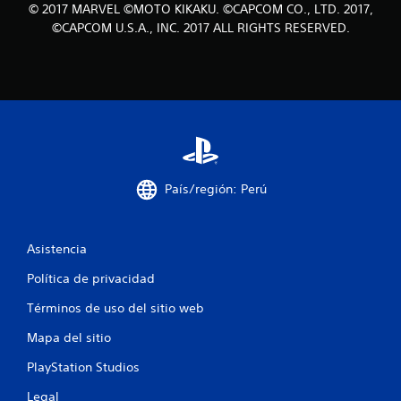
© 2017 MARVEL ©MOTO KIKAKU. ©CAPCOM CO., LTD. 2017,
c
©CAPCOM U.S.A., INC. 2017 ALL RIGHTS RESERVED.
o
e
s
t
r
País/región: Perú
e
Asistencia
l
Política de privacidad
l
Términos de uso del sitio web
a
Mapa del sitio
s
PlayStation Studios
e
Legal