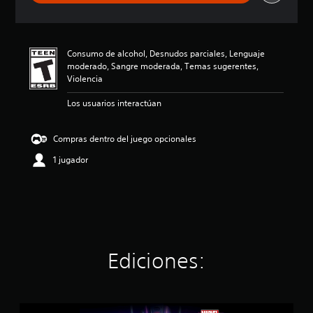
c
i
ó
n
Consumo de alcohol, Desnudos parciales, Lenguaje
p
moderado, Sangre moderada, Temas sugerentes,
r
Violencia
o
m
Los usuarios interactúan
e
d
i
Compras dentro del juego opcionales
o
:
1 jugador
4
.
1
4
e
s
t
Ediciones:
r
e
l
l
M
a