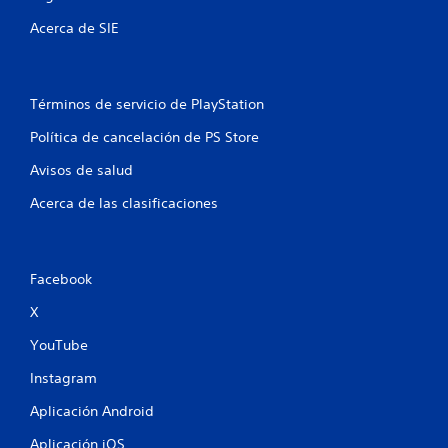
n
Acerca de SIE
u
n
Términos de servicio de PlayStation
t
Política de cancelación de PS Store
o
Avisos de salud
t
Acerca de las clasificaciones
a
l
Facebook
X
d
YouTube
e
Instagram
1
Aplicación Android
1
Aplicación iOS