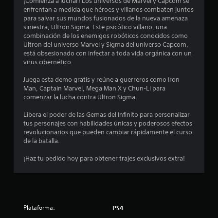
o
¡Comienza a luchar! Los universos de Marvel y Capcom se
enfrentan a medida que héroes y villanos combaten juntos
m
para salvar sus mundos fusionados de la nueva amenaza
siniestra, Ultron Sigma. Este psicótico villano, una
e
combinación de los enemigos robóticos conocidos como
Ultron del universo Marvel y Sigma del universo Capcom,
d
está obsesionado con infectar a toda vida orgánica con un
virus cibernético.
i
Juega esta demo gratis y reúne a guerreros como Iron
o
Man, Captain Marvel, Mega Man X y Chun-Li para
comenzar la lucha contra Ultron Sigma.
:
Libera el poder de las Gemas del Infinito para personalizar
4
tus personajes con habilidades únicas y poderosos efectos
revolucionarios que pueden cambiar rápidamente el curso
.
de la batalla.
1
¡Haz tu pedido hoy para obtener trajes exclusivos extra!
4
e
Plataforma:
PS4
s