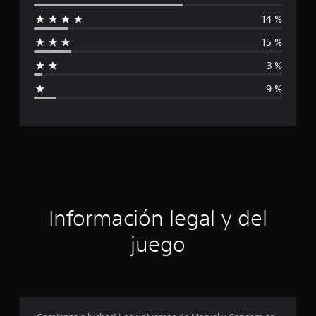
l
14 %
i
15 %
f
3 %
i
9 %
c
a
c
i
ó
Información legal y del
n
juego
p
r