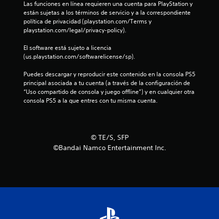
e
Las funciones en línea requieren una cuenta para PlayStation y 
están sujetas a los términos de servicio y a la correspondiente 
n
política de privacidad (playstation.com/Terms y 
playstation.com/legal/privacy-policy).
u
El software está sujeto a licencia 
(us.playstation.com/softwarelicense/sp).
n
Puedes descargar y reproducir este contenido en la consola PS5 
t
principal asociada a tu cuenta (a través de la configuración de 
“Uso compartido de consola y juego offline”) y en cualquier otra 
o
consola PS5 a la que entres con tu misma cuenta.
t
a
© TE/S, SFP
l
©Bandai Namco Entertainment Inc.
d
e
3