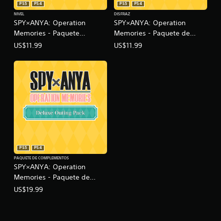
PS5
PS4
PS5
PS4
NIVEL
DISFRAZ
SPY×ANYA: Operation
SPY×ANYA: Operation
Memories - Paquete
Memories - Paquete de
atuendos emocionantes
atuendos alucinantes
US$11.99
US$11.99
PS5
PS4
PAQUETE DE COMPLEMENTOS
SPY×ANYA: Operation
Memories - Paquete de
paseo deluxe
US$19.99