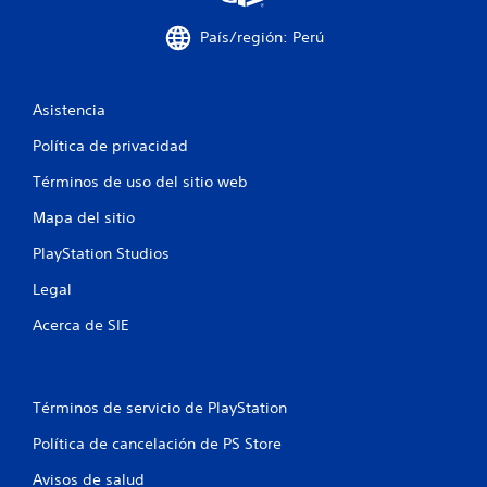
2
País/región: Perú
1
c
Asistencia
a
Política de privacidad
l
Términos de uso del sitio web
i
Mapa del sitio
f
PlayStation Studios
i
Legal
c
Acerca de SIE
a
c
Términos de servicio de PlayStation
Política de cancelación de PS Store
i
Avisos de salud