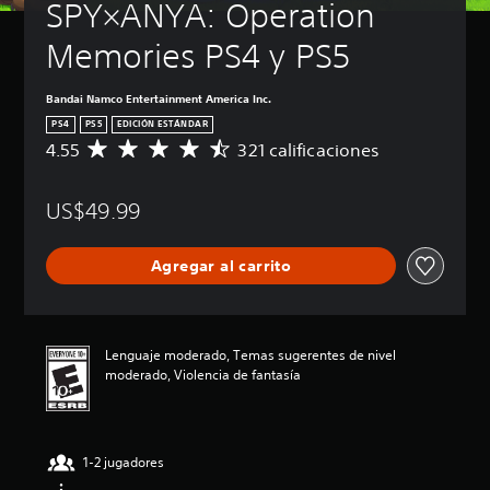
SPY×ANYA: Operation 
Memories PS4 y PS5
Bandai Namco Entertainment America Inc.
PS4
PS5
EDICIÓN ESTÁNDAR
4.55
321 calificaciones
C
a
l
US$49.99
i
f
i
Agregar al carrito
c
a
c
i
ó
Lenguaje moderado, Temas sugerentes de nivel
n
moderado, Violencia de fantasía
p
r
o
m
1-2 jugadores
e
d