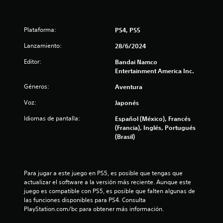
n
c
Plataforma:
PS4, PS5
o
Lanzamiento:
28/6/2024
e
Editor:
Bandai Namco
Entertainment America Inc.
s
Géneros:
Aventura
t
Voz:
Japonés
r
Idiomas de pantalla:
Español (México), Francés
(Francia), Inglés, Portugués
e
(Brasil)
l
l
Para jugar a este juego en PS5, es posible que tengas que 
actualizar el software a la versión más reciente. Aunque este 
a
juego es compatible con PS5, es posible que falten algunas de 
las funciones disponibles para PS4. Consulta 
s
PlayStation.com/bc para obtener más información.