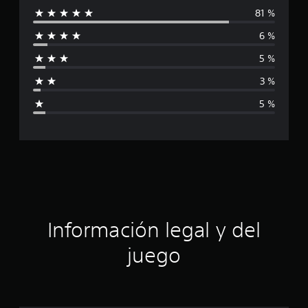
81 %
l
6 %
i
5 %
f
3 %
i
5 %
c
a
c
i
ó
Información legal y del
n
juego
p
r