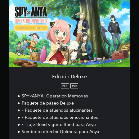
E
f
d
i
i
c
c
a
i
c
ó
i
n
o
D
n
e
e
l
s
u
x
e
Edición Deluxe
PS4
PS5
SPY×ANYA: Operation Memories
Paquete de paseo Deluxe
- Paquete de atuendos alucinantes
- Paquete de atuendos emocionantes
- Traje Bond y gorro Bond para Anya
Sombrero director Quimera para Anya.