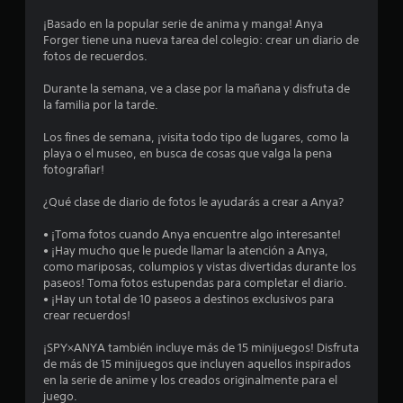
o
¡Basado en la popular serie de anima y manga! Anya
Forger tiene una nueva tarea del colegio: crear un diario de
m
fotos de recuerdos.
e
Durante la semana, ve a clase por la mañana y disfruta de
la familia por la tarde.
d
Los fines de semana, ¡visita todo tipo de lugares, como la
i
playa o el museo, en busca de cosas que valga la pena
fotografiar!
o
¿Qué clase de diario de fotos le ayudarás a crear a Anya?
:
• ¡Toma fotos cuando Anya encuentre algo interesante!
4
• ¡Hay mucho que le puede llamar la atención a Anya,
como mariposas, columpios y vistas divertidas durante los
.
paseos! Toma fotos estupendas para completar el diario.
• ¡Hay un total de 10 paseos a destinos exclusivos para
5
crear recuerdos!
¡SPY×ANYA también incluye más de 15 minijuegos! Disfruta
5
de más de 15 minijuegos que incluyen aquellos inspirados
en la serie de anime y los creados originalmente para el
e
juego.