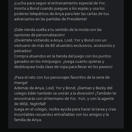
¡Lucha para seguir el entrenamiento especial de Yor,
s
monta a Bond cuando juegues a los espías y usa los
poderes telepáticos de Anya para leer las cartas de tus
t
adversarios en las partidas de Presidente!
r
¡Dale rienda suelta a tu sentido de la moda con las
opciones de personalización!
e
¡Diviértete vistiendo a Anya, Loid, Yor y Bond con un
vestuario de más de 80 atuendos exclusivos, accesorios y
l
peinados!
Compra atuendos en la tienda del juego con los puntos
l
ganados en los minijuegos. ¡Juega cuanto quieras y
desbloquea toda clase de ropa para llevar en los paseos!
a
¡Pasa el rato con tus personajes favoritos de la serie de
s
manga!
Además de Anya, Loid, Yor y Bond, ¡Damian y Becky del
d
colegio Edén también se unirán a la diversión! ¡También te
encontrarás con el hermano de Yor, Yuri, y con la agente
e
de WISE, Nightfall!
Juega en el colegio, recibe ayuda para hacer la tarea y crea
c
incontables recuerdos entrañables con los amigos y la
familia de Anya.
i