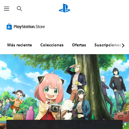
B
u
s
c
a
r
Más reciente
Colecciones
Ofertas
Suscripciones