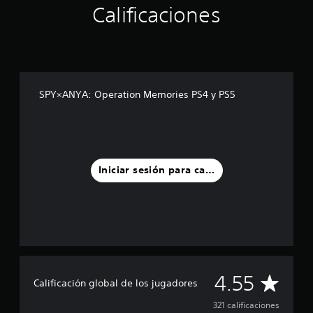
Calificaciones
SPY×ANYA: Operation Memories PS4 y PS5
Iniciar sesión para calificar
C
4.55
Calificación global de los jugadores
a
321 calificaciones