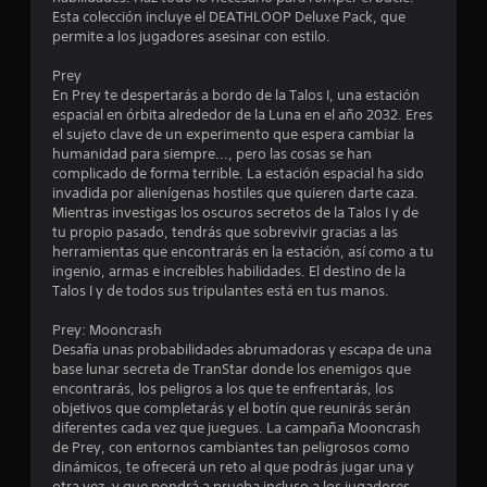
r
v
i
Esta colección incluye el DEATHLOOP Deluxe Pack, que
i
o
e
permite a los jugadores asesinar con estilo.
s
n
a
e
l
Prey
r
s
En Prey te despertarás a bordo de la Talos I, una estación
l
l
espacial en órbita alrededor de la Luna en el año 2032. Eres
s
a
el sujeto clave de un experimento que espera cambiar la
i
i
a
humanidad para siempre..., pero las cosas se han
m
n
complicado de forma terrible. La estación espacial ha sido
u
f
invadida por alienígenas hostiles que quieren darte caza.
s
o
l
Mientras investigas los oscuros secretos de la Talos I y de
r
t
tu propio pasado, tendrás que sobrevivir gracias a las
e
m
á
herramientas que encontrarás en la estación, así como a tu
a
n
ingenio, armas e increíbles habilidades. El destino de la
n
c
e
Talos I y de todos sus tripulantes está en tus manos.
i
a
u
ó
Prey: Mooncrash
s
n
Desafía unas probabilidades abrumadoras y escapa de una
n
d
d
base lunar secreta de TranStar donde los enemigos que
e
e
encontrarás, los peligros a los que te enfrentarás, los
t
t
b
objetivos que completarás y el botín que reunirás serán
u
o
diferentes cada vez que juegues. La campaña Mooncrash
o
t
t
de Prey, con entornos cambiantes tan peligrosos como
o
o
dinámicos, te ofrecerá un reto al que podrás jugar una y
t
r
n
otra vez, y que pondrá a prueba incluso a los jugadores