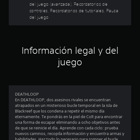
a
i
del juego (avanzada), Recordatorios de
o
controles, Recordatorios de tutoriales, Pausa
s
S
s
del juego
e
d
d
p
e
u
t
e
e
u
d
t
c
Información legal y del
e
o
j
i
r
juego
u
i
g
n
a
a
l
r
c
e
s
s
o
i
DEATHLOOP
P
n
En DEATHLOOP, dos asesinos rivales se encuentran
u
e
p
atrapados en un misterioso bucle temporal en la isla de
e
u
Blackreef que los condena a repetir el mismo día
d
s
eternamente. Te pondrás en la piel de Colt para encontrar
l
e
una forma de escapar eliminando a ocho objetivos antes
s
s
t
de que se reinicie el día. Aprende con cada ciclo: prueba
a
r
nuevos caminos, recopila información y encuentra armas y
c
e
habilidades. Haz todo lo necesario para romper el bucle.