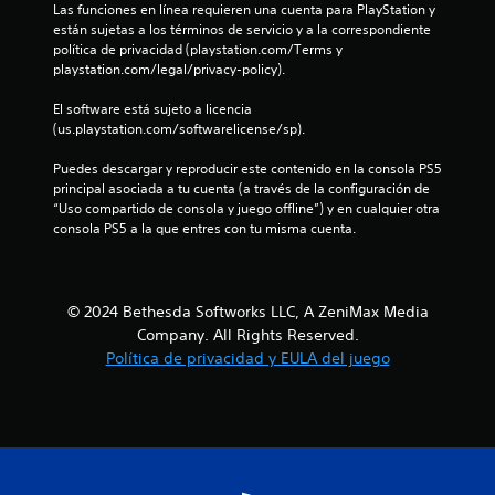
q
Las funciones en línea requieren una cuenta para PlayStation y 
s
u
están sujetas a los términos de servicio y a la correspondiente 
a
i
política de privacidad (playstation.com/Terms y 
l
e
playstation.com/legal/privacy-policy).
m
r
i
m
El software está sujeto a licencia 
s
o
(us.playstation.com/softwarelicense/sp).
m
m
o
e
Puedes descargar y reproducir este contenido en la consola PS5 
t
n
principal asociada a tu cuenta (a través de la configuración de 
i
t
“Uso compartido de consola y juego offline”) y en cualquier otra 
e
o
consola PS5 a la que entres con tu misma cuenta.
m
d
p
u
o
r
.
a
© 2024 Bethesda Softworks LLC, A ZeniMax Media
n
Company. All Rights Reserved.
t
S
Política de privacidad y EULA del juego
e
e
e
p
l
u
g
e
a
d
m
e
e