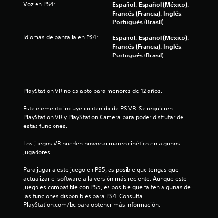
Voz en PS4:
Español, Español (México),
t
u
Francés (Francia), Inglés,
e
e
Portugués (Brasil)
n
d
e
e
Idiomas de pantalla en PS4:
Español, Español (México),
r
s
Francés (Francia), Inglés,
p
p
Portugués (Brasil)
u
a
l
u
s
s
a
a
PlayStation VR no es apto para menores de 12 años.
d
r
o
e
Este elemento incluye contenido de PS VR. Se requieren 
s
l
PlayStation VR y PlayStation Camera para poder disfrutar de 
v
j
estas funciones.
a
u
r
e
Los juegos VR pueden provocar mareo cinético en algunos 
i
g
jugadores.
o
o
s
e
Para jugar a este juego en PS5, es posible que tengas que 
b
n
actualizar el software a la versión más reciente. Aunque este 
o
c
juego es compatible con PS5, es posible que falten algunas de 
t
u
las funciones disponibles para PS4. Consulta 
o
a
PlayStation.com/bc para obtener más información.
n
l
e