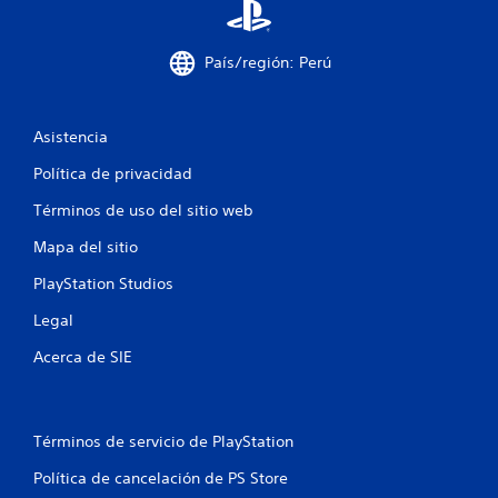
p
j
l
u
a
g
País/región: Perú
y
a
o
r
l
s
a
Asistencia
i
e
n
x
Política de privacidad
p
c
e
o
Términos de uso del sitio web
r
n
i
Mapa del sitio
t
e
r
PlayStation Studios
n
o
c
l
Legal
i
e
a
Acerca de SIE
s
c
i
d
n
e
e
m
Términos de servicio de PlayStation
m
o
á
v
Política de cancelación de PS Store
t
i