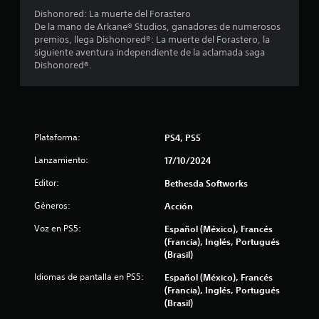
m
e
Dishonored: La muerte del Forastero
f
o
p
De la mano de Arkane® Studios, ganadores de numerosos
m
o
premios, llega Dishonored®: La muerte del Forastero, la
i
e
r
siguiente aventura independiente de la aclamada saga
n
l
Dishonored®.
c
t
o
o
s
a
.
m
e
c
n
P
ú
Plataforma:
PS4, PS5
a
i
s
u
Lanzamiento:
17/10/2024
s
s
o
i
Editor:
Bethesda Softworks
a
n
n
p
d
Géneros:
Acción
u
e
l
e
Voz en PS5:
Español (México), Francés
l
s
(Francia), Inglés, Portugués
j
a
s
(Brasil)
u
r
e
Idiomas de pantalla en PS5:
o
Español (México), Francés
g
m
(Francia), Inglés, Portugués
o
a
(Brasil)
n
P