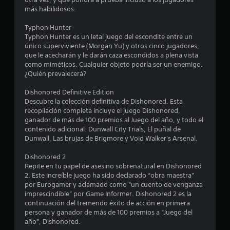
i
más habilidosos.
e
a
a
s
l
Typhon Hunter
d
l
P
Typhon Hunter es un letal juego del escondite entre un
e
u
único superviviente (Morgan Yu) y otros cinco jugadores,
l
e
d
que le acecharán y le darán caza escondidos a plena vista
g
d
como miméticos. Cualquier objeto podría ser un enemigo.
a
e
e
¿Quién prevalecerá?
m
s
e
j
4
Dishonored Definitive Edition
p
u
Descubre la colección definitiva de Dishonored. Esta
l
g
6
recopilación completa incluye el juego Dishonored,
a
a
ganador de más de 100 premios al Juego del año, y todo el
y
r
8
contenido adicional: Dunwall City Trials, El puñal de
e
y
Dunwall, Las brujas de Brigmore y Void Walker's Arsenal.
n
d
0
c
e
Dishonored 2
u
s
c
Repite en tu papel de asesino sobrenatural en Dishonored
a
p
2. Este increíble juego ha sido declarado “obra maestra”
l
l
a
por Eurogamer y aclamado como “un cuento de venganza
q
a
imprescindible” por Game Informer. Dishonored 2 es la
u
z
continuación del tremendo éxito de acción en primera
l
i
a
persona y ganador de más de 100 premios a “Juego del
e
r
año”, Dishonored.
i
r
t