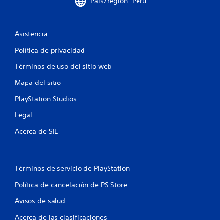
País/región: Perú
t
a
Asistencia
l
Política de privacidad
Términos de uso del sitio web
d
Mapa del sitio
e
PlayStation Studios
8
Legal
0
Acerca de SIE
3
1
Términos de servicio de PlayStation
6
Política de cancelación de PS Store
2
Avisos de salud
9
Acerca de las clasificaciones