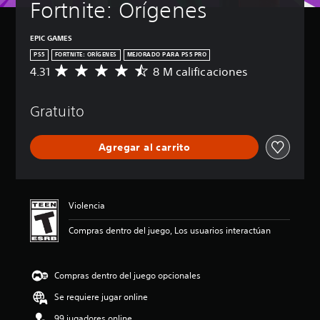
Fortnite: Orígenes
EPIC GAMES
PS5
FORTNITE: ORÍGENES
MEJORADO PARA PS5 PRO
4.31
8 M calificaciones
C
a
l
Gratuito
i
f
i
Agregar al carrito
c
a
c
i
ó
Violencia
n
p
Compras dentro del juego, Los usuarios interactúan
r
o
m
Compras dentro del juego opcionales
e
d
Se requiere jugar online
i
o
99 jugadores online