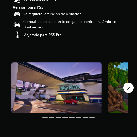
:
Versión para PS5
4
Se requiere la función de vibración
.
3
Compatible con el efecto de gatillo (control inalámbrico
1
DualSense)
e
Mejorado para PS5 Pro
s
t
r
e
l
l
a
s
d
e
c
i
n
c
o
e
s
t
r