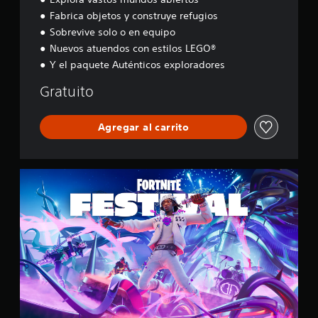
s
Fabrica objetos y construye refugios
s
e
Sobrevive solo o en equipo
y
Nuevos atuendos con estilos LEGO®
Y el paquete Auténticos exploradores
Gratuito
Agregar al carrito
F
o
r
t
n
i
t
e
F
e
s
t