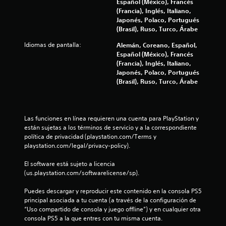
l
Español (México), Francés
(Francia), Inglés, Italiano,
a
Japonés, Polaco, Portugués
(Brasil), Ruso, Turco, Árabe
s
Idiomas de pantalla:
Alemán, Coreano, Español,
Español (México), Francés
d
(Francia), Inglés, Italiano,
Japonés, Polaco, Portugués
e
(Brasil), Ruso, Turco, Árabe
c
i
Las funciones en línea requieren una cuenta para PlayStation y 
están sujetas a los términos de servicio y a la correspondiente 
n
política de privacidad (playstation.com/Terms y 
playstation.com/legal/privacy-policy).
c
El software está sujeto a licencia 
o
(us.playstation.com/softwarelicense/sp).
e
Puedes descargar y reproducir este contenido en la consola PS5 
principal asociada a tu cuenta (a través de la configuración de 
s
“Uso compartido de consola y juego offline”) y en cualquier otra 
consola PS5 a la que entres con tu misma cuenta.