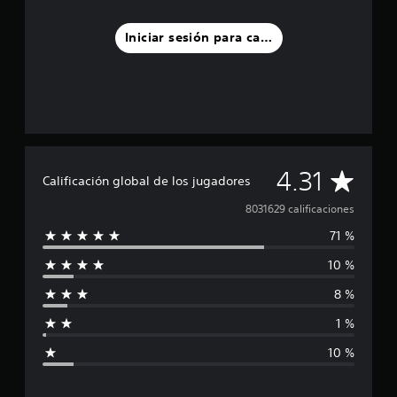
Iniciar sesión para calificar
C
4.31
Calificación global de los jugadores
a
8031629 calificaciones
71 %
l
10 %
i
8 %
f
1 %
i
10 %
c