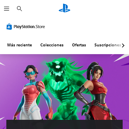
B
u
s
c
a
r
Más reciente
Colecciones
Ofertas
Suscripciones