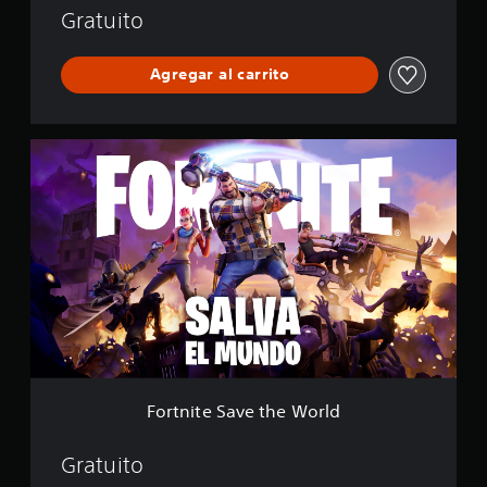
y
Gratuito
a
l
Agregar al carrito
e
F
o
r
t
n
i
t
e
S
a
v
e
t
h
Fortnite Save the World
e
W
o
Gratuito
r