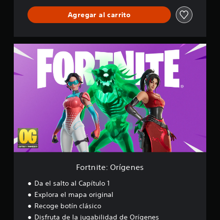
l
Agregar al carrito
d
F
o
r
t
n
i
t
e
:
O
r
í
g
e
Fortnite: Orígenes
n
e
Da el salto al Capítulo 1
s
Explora el mapa original
Recoge botín clásico
Disfruta de la jugabilidad de Orígenes