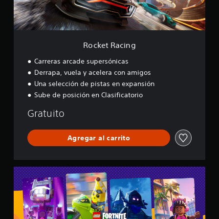
i
n
g
Rocket Racing
Carreras arcade supersónicas
Derrapa, vuela y acelera con amigos
Una selección de pistas en expansión
Sube de posición en Clasificatorio
Gratuito
Agregar al carrito
L
E
G
O
®
F