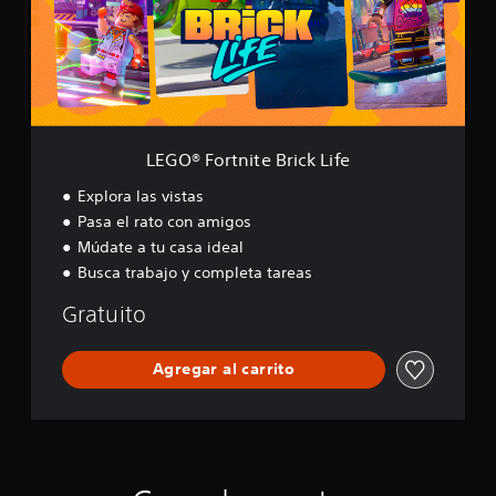
o
r
t
n
i
t
e
B
LEGO® Fortnite Brick Life
r
i
Explora las vistas
c
Pasa el rato con amigos
k
Múdate a tu casa ideal
L
i
Busca trabajo y completa tareas
f
e
Gratuito
Agregar al carrito