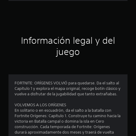
a
c
i
ó
Información legal y del
n
juego
p
r
o
FORTNITE: ORÍGENES VOLVIÓ para quedarse. Da el salto al
Capítulo 1 y explora el mapa original, recoge botín clásico y
m
vuelve a disfrutar de la jugabilidad que tanto extrañabas.
e
VOLVEMOS A LOS ORÍGENES
En solitario o en escuadrón, da el salto a la batalla con
d
Fortnite Orígenes: Capítulo 1. Construye tu camino hacia la
victoria en Batalla campal o domina la isla en Cero
i
construcción. Cada temporada de Fortnite: Orígenes
durará aproximadamente dos meses y traerá de vuelta