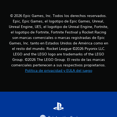
t
r
© 2026 Epic Games, Inc. Todos los derechos reservados.
e
Epic, Epic Games, el logotipo de Epic Games, Unreal,
Unreal Engine, UE5, el logotipo de Unreal Engine, Fortnite,
l
el logotipo de Fortnite, Fortnite Festival y Rocket Racing
l
son marcas comerciales o marcas registradas de Epic
Games, Inc. tanto en Estados Unidos de América como en
a
el resto del mundo. Rocket League ©2026 Psyonix LLC.
LEGO and the LEGO logo are trademarks of the LEGO
s
Group. ©2026 The LEGO Group. El resto de las marcas
comerciales pertenecen a sus respectivos propietarios.
e
Política de privacidad y EULA del juego
n
u
n
t
o