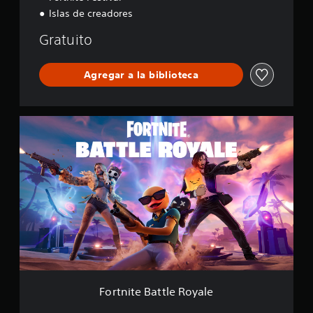
a
Islas de creadores
c
i
Gratuito
o
n
Agregar a la biblioteca
e
s
F
o
r
t
n
i
t
e
B
a
t
t
l
e
Fortnite Battle Royale
R
o