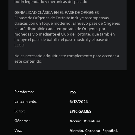
o
botín legendario y mecánicas del pasado.
:
GENIALIDAD CLÁSICA EN EL PASE DE ORÍGENES
El pase de Orígenes de Fortnite incluye recompensas
4
clásicas con un toque moderno. El nuevo pase de Orígenes
estará disponible cada temporada de Orígenes por
.
monedas V o mediante el Club de Fortnite, que también
incluye el pase de batalla, el pase musical y el pase de
3
LEGO.
No es necesario adquirir este complemento para acceder a
1
este contenido.
e
s
t
Plataforma:
PS5
r
Lanzamiento:
6/12/2024
Editor:
EPIC GAMES
e
Géneros:
Acción, Aventura
l
Voz:
Alemán, Coreano, Español,