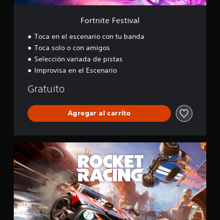
i
v
Fortnite Festival
a
l
Toca en el escenario con tu banda
Toca solo o con amigos
Selección variada de pistas
Improvisa en el Escenario
Gratuito
Agregar al carrito
R
o
c
k
e
t
R
a
c