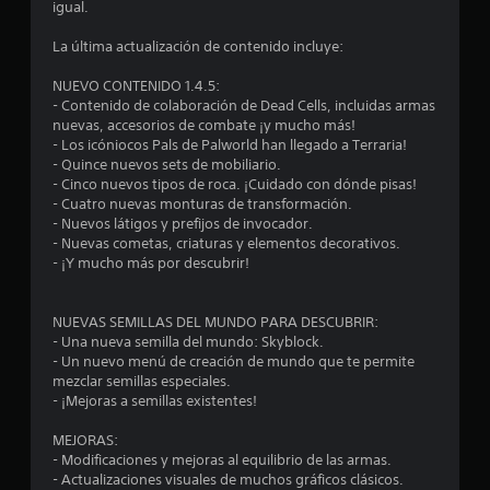
igual.
4
La última actualización de contenido incluye:
.
NUEVO CONTENIDO 1.4.5:
5
- Contenido de colaboración de Dead Cells, incluidas armas
nuevas, accesorios de combate ¡y mucho más!
- Los icóniocos Pals de Palworld han llegado a Terraria!
1
- Quince nuevos sets de mobiliario.
- Cinco nuevos tipos de roca. ¡Cuidado con dónde pisas!
e
- Cuatro nuevas monturas de transformación.
- Nuevos látigos y prefijos de invocador.
s
- Nuevas cometas, criaturas y elementos decorativos.
- ¡Y mucho más por descubrir!
t
r
NUEVAS SEMILLAS DEL MUNDO PARA DESCUBRIR:
- Una nueva semilla del mundo: Skyblock.
e
- Un nuevo menú de creación de mundo que te permite
mezclar semillas especiales.
l
- ¡Mejoras a semillas existentes!
l
MEJORAS:
- Modificaciones y mejoras al equilibrio de las armas.
a
- Actualizaciones visuales de muchos gráficos clásicos.