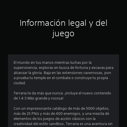
i
ó
Información legal y del
n
juego
p
r
o
El mundo en tus manos mientras luchas por la
supervivencia, exploras en busca de fortuna y excavas para
m
alcanzar la gloria. Baja en las extensiones cavernosas, pon
a prueba tu temple en el combate o construye tu propia
e
ciudad.
d
Terraria te da más que nunca: ¡incluye el nuevo contenido
de 1.4.5 Más grande y rocosa!
i
Con un impresionante catálogo de más de 5000 objetos,
o
más de 25 PNJs y más de 400 enemigos, y una mezcla de
elementos de los juegos de acción clásicos con la
:
creatividad del estilo sandbox, Terraria es una aventura sin