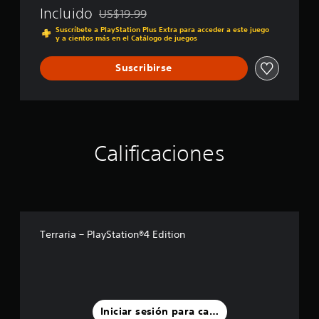
t
Incluido
US$19.99
Rebajado del precio original de US$19.99
i
Suscríbete a PlayStation Plus Extra para acceder a este juego
o
y a cientos más en el Catálogo de juegos
n
®
Suscribirse
4
E
d
i
t
i
Calificaciones
o
n
Terraria – PlayStation®4 Edition
Iniciar sesión para calificar