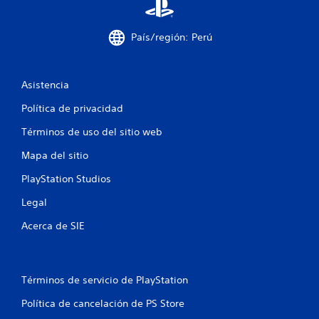
a
l
País/región: Perú
d
Asistencia
e
Política de privacidad
7
Términos de uso del sitio web
3
Mapa del sitio
5
PlayStation Studios
9
Legal
3
Acerca de SIE
c
a
Términos de servicio de PlayStation
l
Política de cancelación de PS Store