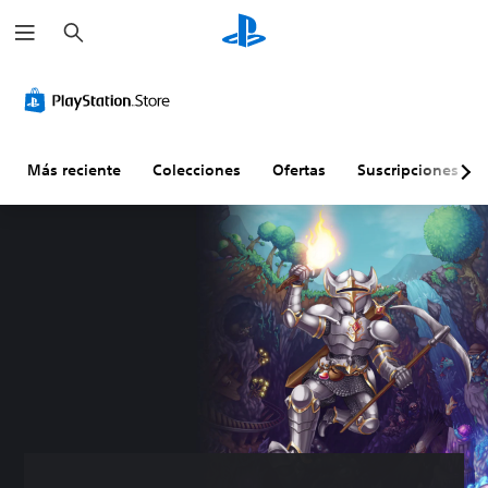
B
u
s
c
a
r
Más reciente
Colecciones
Ofertas
Suscripciones