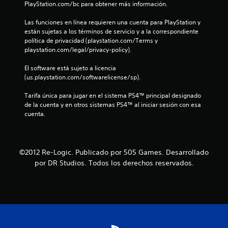
PlayStation.com/bc para obtener más información.
e
Las funciones en línea requieren una cuenta para PlayStation y 
l
están sujetas a los términos de servicio y a la correspondiente 
política de privacidad (playstation.com/Terms y 
l
playstation.com/legal/privacy-policy).
a
El software está sujeto a licencia 
(us.playstation.com/softwarelicense/sp).
s
Tarifa única para jugar en el sistema PS4™ principal designado 
e
de la cuenta y en otros sistemas PS4™ al iniciar sesión con esa 
cuenta.
n
u
©2012 Re-Logic. Publicado por 505 Games. Desarrollado
n
por DR Studios. Todos los derechos reservados.
t
o
t