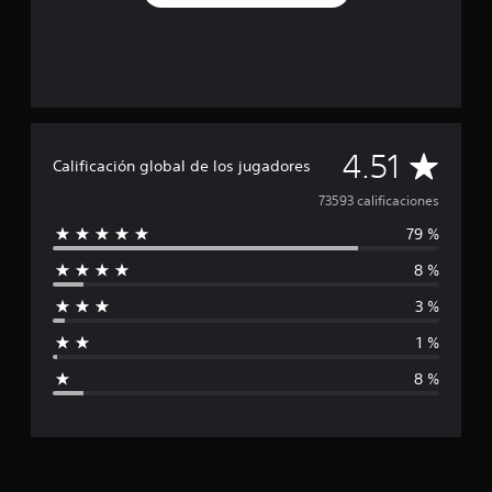
C
4.51
Calificación global de los jugadores
a
73593 calificaciones
79 %
l
8 %
i
3 %
f
1 %
i
8 %
c
a
c