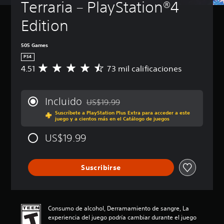
Terraria – PlayStation®4 
Edition
505 Games
PS4
4.51
73 mil calificaciones
C
a
l
i
Incluido
US$19.99
f
Rebajado del precio original de US$19.99
Suscríbete a PlayStation Plus Extra para acceder a este
i
juego y a cientos más en el Catálogo de juegos
c
a
US$19.99
c
i
ó
Suscribirse
n
p
r
o
m
Consumo de alcohol, Derramamiento de sangre, La
e
experiencia del juego podría cambiar durante el juego
d