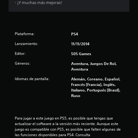
- ¡Y muchas más mejoras!
s
d
e
Plataforma:
PS4
c
Lanzamiento:
11/11/2014
i
Editor:
505 Games
n
Géneros:
Aventura, Juegos De Rol,
Aventura
c
Idiomas de pantalla:
Alemán, Coreano, Español,
Francés (Francia), Inglés,
o
Italiano, Portugués (Brasil),
Ruso
e
s
Para jugar a este juego en PS5, es posible que tengas que 
t
actualizar el software a la versión más reciente. Aunque este 
juego es compatible con PS5, es posible que falten algunas de 
r
las funciones disponibles para PS4. Consulta 