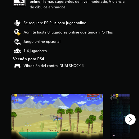
online, Temas sugerentes de nivel moderado, Violencia
i
de dibujos animados
o
:
4
Se requiere PS Plus para jugar online
.
Admite hasta 8 jugadores online que tengan PS Plus
5
1
Juego online opcional
e
s
1-4 jugadores
t
Versión para PS4
r
Vibración del control DUALSHOCK 4
e
l
l
a
s
d
e
c
i
n
c
o
e
s