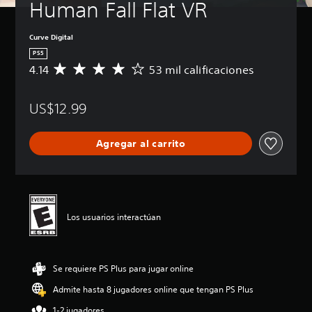
Human Fall Flat VR
Curve Digital
PS5
4.14
53 mil calificaciones
C
a
l
US$12.99
i
f
i
Agregar al carrito
c
a
c
i
ó
n
Los usuarios interactúan
p
r
o
m
Se requiere PS Plus para jugar online
e
d
Admite hasta 8 jugadores online que tengan PS Plus
i
o
1-2 jugadores