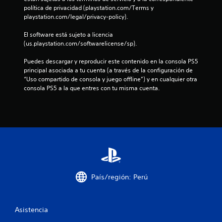
e
política de privacidad (playstation.com/Terms y 
playstation.com/legal/privacy-policy).
l
El software está sujeto a licencia 
l
(us.playstation.com/softwarelicense/sp).
a
Puedes descargar y reproducir este contenido en la consola PS5 
principal asociada a tu cuenta (a través de la configuración de 
s
“Uso compartido de consola y juego offline”) y en cualquier otra 
consola PS5 a la que entres con tu misma cuenta.
e
n
u
n
t
País/región: Perú
o
t
Asistencia