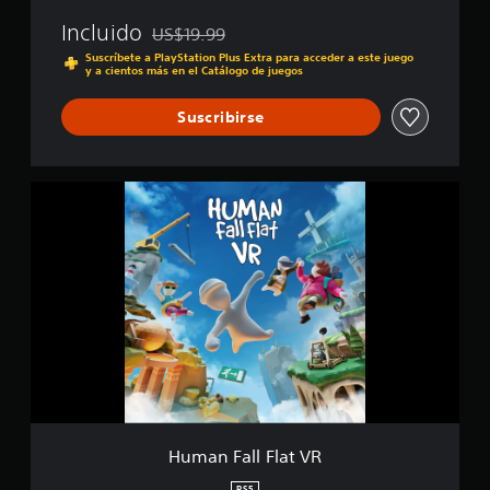
&
f
Incluido
US$19.99
P
i
Rebajado del precio original de US$19.99
S
c
Suscríbete a PlayStation Plus Extra para acceder a este juego
y a cientos más en el Catálogo de juegos
5
a
c
Suscribirse
i
o
n
e
H
s
u
m
a
n
F
a
l
l
F
l
a
t
V
Human Fall Flat VR
R
PS5