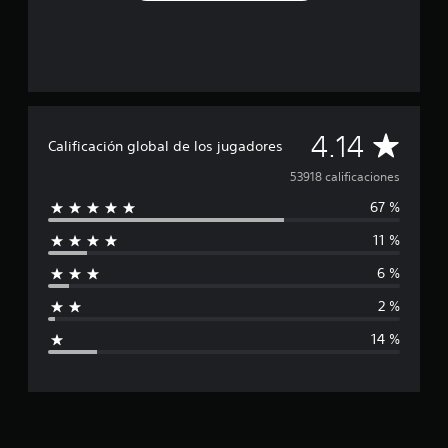
C
4.14
Calificación global de los jugadores
a
53918 calificaciones
67 %
l
11 %
i
6 %
f
2 %
i
14 %
c
a
c