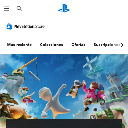
B
u
s
c
a
r
Más reciente
Colecciones
Ofertas
Suscripciones