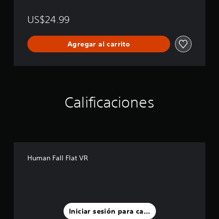
n
c
US$24.99
h
i
s
Agregar al carrito
e
B
u
n
d
l
Calificaciones
e
Human Fall Flat VR
Iniciar sesión para calificar