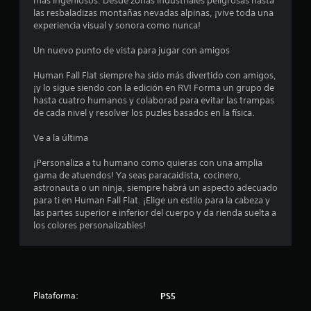
más ingeniosos. Desde zonas industriales peligrosas hasta
4
las resbaladizas montañas nevadas alpinas, ¡vive toda una
experiencia visual y sonora como nunca!
.
Un nuevo punto de vista para jugar con amigos
1
Human Fall Flat siempre ha sido más divertido con amigos,
¡y lo sigue siendo con la edición en RV! Forma un grupo de
4
hasta cuatro humanos y colaborad para evitar las trampas
de cada nivel y resolver los puzles basados en la física.
e
Ve a la última
s
¡Personaliza a tu humano como quieras con una amplia
t
gama de atuendos! Ya seas paracaidista, cocinero,
astronauta o un ninja, siempre habrá un aspecto adecuado
r
para ti en Human Fall Flat. ¡Elige un estilo para la cabeza y
las partes superior e inferior del cuerpo y da rienda suelta a
e
los colores personalizables!
l
l
a
Plataforma:
PS5