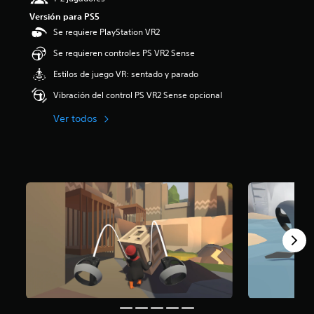
:
Versión para PS5
4
Se requiere PlayStation VR2
.
1
Se requieren controles PS VR2 Sense
4
e
Estilos de juego VR: sentado y parado
s
Vibración del control PS VR2 Sense opcional
t
r
Ver todos
e
l
l
a
s
d
e
c
i
n
c
o
e
s
t
r