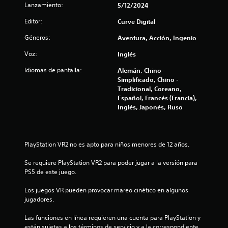
Lanzamiento:
5/12/2024
s
Editor:
Curve Digital
d
Géneros:
Aventura, Acción, Ingenio
e
Voz:
Inglés
c
Idiomas de pantalla:
Alemán, Chino -
Simplificado, Chino -
i
Tradicional, Coreano,
Español, Francés (Francia),
n
Inglés, Japonés, Ruso
c
o
PlayStation VR2 no es apto para niños menores de 12 años.
e
Se requiere PlayStation VR2 para poder jugar a la versión para 
PS5 de este juego.
s
Los juegos VR pueden provocar mareo cinético en algunos 
t
jugadores.
r
Las funciones en línea requieren una cuenta para PlayStation y 
están sujetas a los términos de servicio y a la correspondiente 