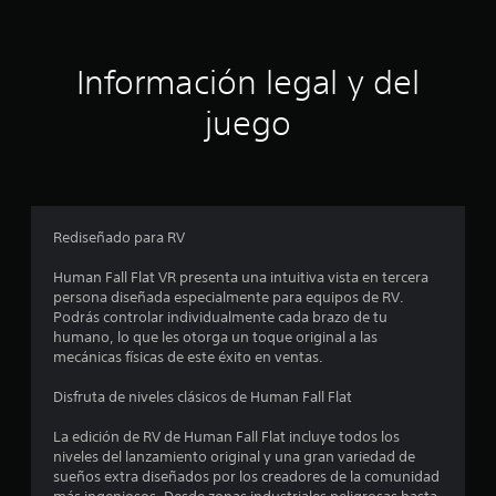
i
ó
Información legal y del
n
juego
p
r
o
Rediseñado para RV
m
Human Fall Flat VR presenta una intuitiva vista en tercera
persona diseñada especialmente para equipos de RV.
e
Podrás controlar individualmente cada brazo de tu
humano, lo que les otorga un toque original a las
d
mecánicas físicas de este éxito en ventas.
i
Disfruta de niveles clásicos de Human Fall Flat
o
La edición de RV de Human Fall Flat incluye todos los
niveles del lanzamiento original y una gran variedad de
:
sueños extra diseñados por los creadores de la comunidad