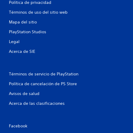
a
Política de privacidad
Términos de uso del sitio web
l
Mapa del sitio
d
PlayStation Studios
e
Legal
5
Acerca de SIE
3
9
Términos de servicio de PlayStation
1
Política de cancelación de PS Store
8
Avisos de salud
c
Acerca de las clasificaciones
a
l
Facebook