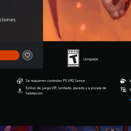
aciones
Lenguaje
Se requieren controles PS VR2 Sense
V
Estilos de juego VR: sentado, parado y a escala de
V
habitación