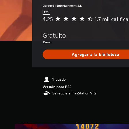
Garage51 Entertainment S.L.
PS5
4.25
1.7 mil calific
C
a
l
Gratuito
i
f
Demo
i
c
Agregar a la biblioteca
a
c
i
ó
1 jugador
n
p
Versión para PS5
r
Se requiere PlayStation VR2
o
m
e
d
i
o
: