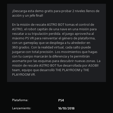
r
o
¡Descarga esta demo gratis para probar 2 niveles llenos de
acción y un jefe final!
m
En la misión de rescate ASTRO BOT tomas el control de
e
ASTRO, el robot capitán de una nave en una misión para
rescatar a su tripulación perdida. el juego aprovecha al
d
máximo PS VR para reinventar el género de plataforma,
con un gameplay que se despliega a tu alrededor en
i
360 grados. Con la realidad virtual, cada salto puede
juzgarse con total precisión. Los movimientos que hagas
o
con tu cuerpo marcarán la diferencia y te permitirán
asomarte por las esquinas para descubrir nuevas zonas. La
:
misión de rescate ASTRO BOT fue desarrollada por ASOBI!
team, equipo que desarrolló THE PLAYROOM y THE
4
PLAYROOM VR.
.
1
Plataforma:
PS4
9
Lanzamiento:
16/10/2018