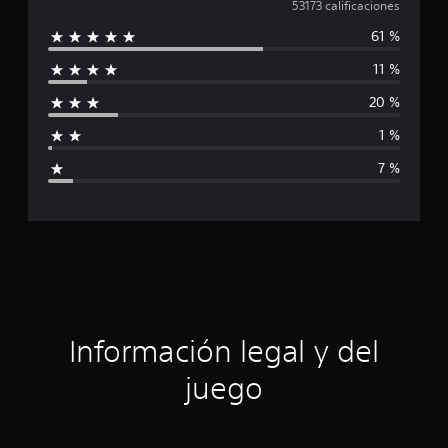
a
53173 calificaciones
61 %
l
11 %
i
20 %
f
1 %
i
7 %
c
a
c
i
ó
Información legal y del
n
juego
p