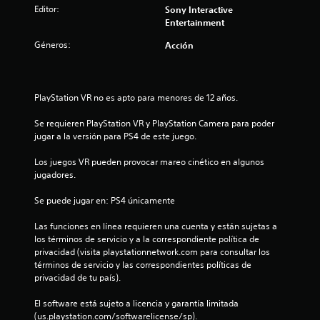
e
Editor:
Sony Interactive
s
Entertainment
Géneros:
Acción
t
r
PlayStation VR no es apto para menores de 12 años.
e
Se requieren PlayStation VR y PlayStation Camera para poder 
l
jugar a la versión para PS4 de este juego.
l
Los juegos VR pueden provocar mareo cinético en algunos 
jugadores.
a
Se puede jugar en: PS4 únicamente
s
Las funciones en línea requieren una cuenta y están sujetas a 
d
los términos de servicio y a la correspondiente política de 
privacidad (visita playstationnetwork.com para consultar los 
e
términos de servicio y las correspondientes políticas de 
privacidad de tu país).
c
El software está sujeto a licencia y garantía limitada 
i
(us.playstation.com/softwarelicense/sp).