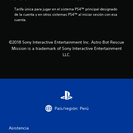
n
Tarifa única para jugar en el sistema PS4™ principal designado 
de la cuenta y en otros sistemas PS4™ al iniciar sesión con esa 
c
cuenta.
o
e
©2018 Sony Interactive Entertainment Inc. Astro Bot Rescue
Mission is a trademark of Sony Interactive Entertainment
s
LLC.
t
r
e
l
l
País/región: Perú
a
Asistencia
s