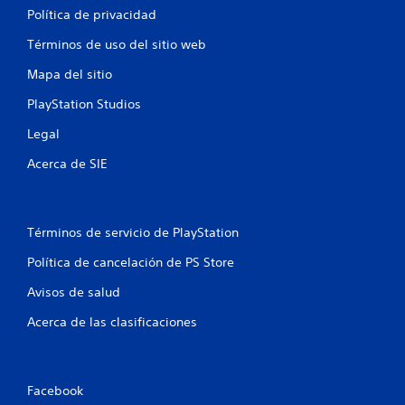
Política de privacidad
e
Términos de uso del sitio web
n
Mapa del sitio
u
PlayStation Studios
n
Legal
t
Acerca de SIE
o
t
Términos de servicio de PlayStation
a
Política de cancelación de PS Store
l
Avisos de salud
d
Acerca de las clasificaciones
e
5
Facebook