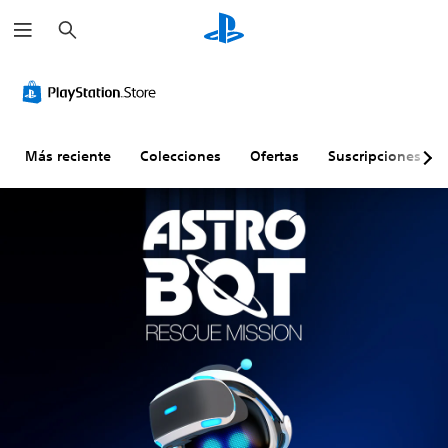
B
u
s
c
a
r
Más reciente
Colecciones
Ofertas
Suscripciones