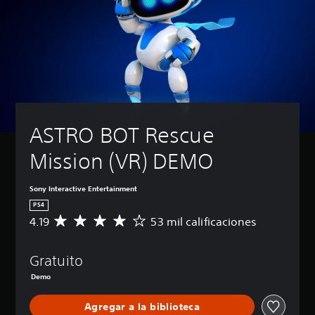
ASTRO BOT Rescue 
Mission (VR) DEMO
Sony Interactive Entertainment
PS4
4.19
53 mil calificaciones
C
a
l
Gratuito
i
f
Demo
i
c
Agregar a la biblioteca
a