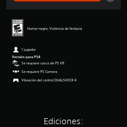
c
i
ó
n
p
Humor negro, Violencia de fantasía
r
o
m
e
d
1 jugador
i
Versión para PS4
o
Se requiere casco de PS VR
:
4
Se requiere PS Camera
.
1
Vibración del control DUALSHOCK 4
9
e
s
t
r
e
l
Ediciones:
l
a