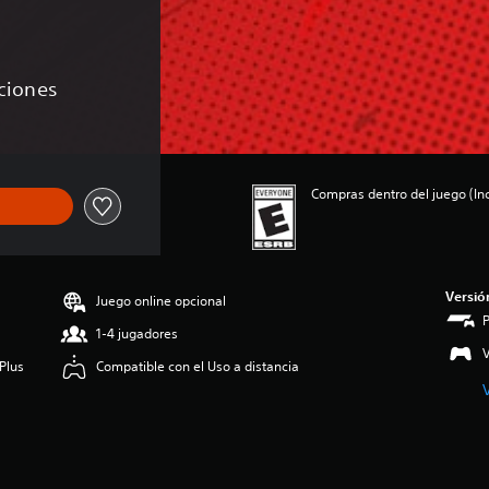
aciones
Compras dentro del juego (Inc
Versió
Juego online opcional
1-4 jugadores
V
Plus
Compatible con el Uso a distancia