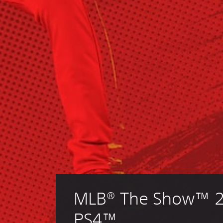
MLB® The Show™ 2
PS4™