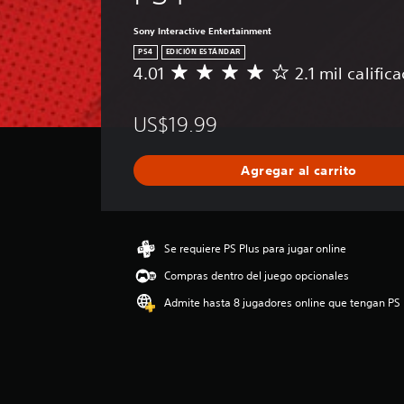
Sony Interactive Entertainment
PS4
EDICIÓN ESTÁNDAR
4.01
2.1 mil calific
C
a
l
US$19.99
i
f
i
Agregar al carrito
c
a
c
i
ó
Se requiere PS Plus para jugar online
n
Compras dentro del juego opcionales
p
r
Admite hasta 8 jugadores online que tengan PS 
o
m
e
d
i
o