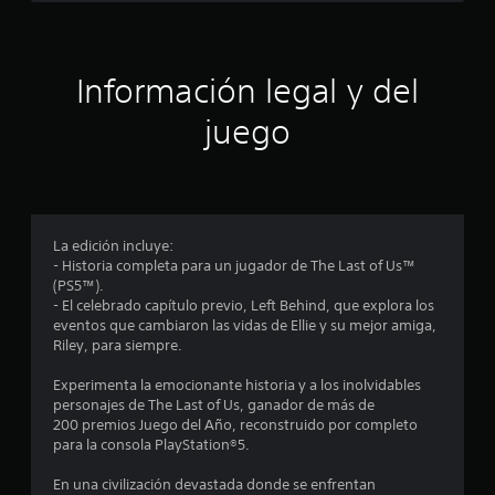
i
i
u
e
a
s
o
c
e
n
n
n
n
i
r
e
t
e
r
.
c
c
a
Información legal y del
s
e
e
l
p
l
s
o
juego
a
l
n
a
r
i
a
r
e
a
v
(
i
i
e
a
o
s
n
l
v
p
v
d
a
o
t
e
e
La edición incluye:
d
n
r
d
- Historia completa para un jugador de The Last of Us™
e
z
t
r
e
(PS5™).
r
a
i
s
- El celebrado capítulo previo, Left Behind, que explora los
r
r
d
e
a
eventos que cambiaron las vidas de Ellie y su mejor amiga,
e
l
f
o
Riley, para siempre.
c
o
í
l
)
o
s
o
Experimenta la emocionante historia y a los inolvidables
n
E
j
p
personajes de The Last of Us, ganador de más de
l
o
l
o
a
200 premios Juego del Año, reconstruido por completo
c
l
y
r
para la consola PlayStation®5.
a
e
e
s
a
r
c
t
l
En una civilización devastada donde se enfrentan
l
t