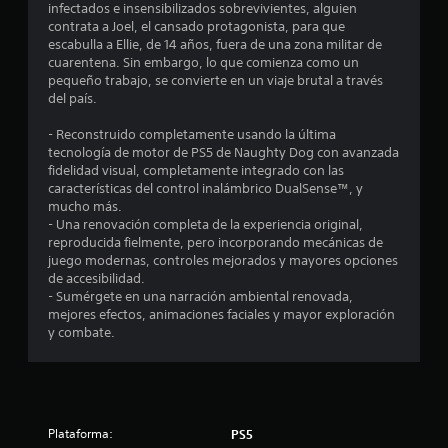
s
i
o
infectados e insensibilizados sobrevivientes, alguien
o
o
c
s
contrata a Joel, el cansado protagonista, para que
e
s
r
k
e
escabulla a Ellie, de 14 años, fuera de una zona militar de
c
d
s
v
cuarentena. Sin embargo, lo que comienza como un
n
o
e
.
e
pequeño trabajo, se convierte en un viaje brutal a través
l
p
n
del país.
u
o
a
t
S
r
n
o
- Reconstruido completamente usando la última
n
e
t
e
s
tecnología de motor de PS5 de Naughty Dog con avanzada
s
a
p
r
fidelidad visual, completamente integrado con las
t
p
l
u
á
características del control inalámbrico DualSense™, y
a
l
e
p
mucho más.
o
r
a
i
d
- Una renovación completa de la experiencia original,
a
c
d
reproducida fielmente, pero incorporando mecánicas de
e
j
o
t
o
juego modernas, controles mejorados y mayores opciones
j
u
m
s
de accesibilidad.
u
g
u
a
(
- Sumérgete en una narración ambiental renovada,
g
a
n
a
mejores efectos, animaciones faciales y mayor exploración
r
i
a
l
c
y combate.
,
c
r
c
t
a
d
s
i
a
r
i
o
m
á
e
n
n
b
í
e
p
i
n
Plataforma:
PS5
1
s
u