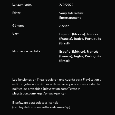
é
t
e
l
Lanzamiento:
2/9/2022
n
e
3
n
s
e
g
l
Editor:
Sony Interactive
s
r
a
7
a
Entertainment
p
a
c
s
o
m
i
q
Géneros:
0
Acción
s
e
o
u
i
n
Voz:
Español (México), Francés
e
n
1
b
t
(Francia), Inglés, Portugués
d
e
l
e
(Brasil)
e
5
s
e
t
b
r
c
e
Idiomas de pantalla:
Español (México), Francés
e
c
á
a
x
(Francia), Inglés, Portugués
s
m
t
p
(Brasil)
c
a
b
o
i
u
i
c
d
m
l
a
o
a
p
r
n
Las funciones en línea requieren una cuenta para PlayStation y 
l
s
i
l
t
están sujetas a los términos de servicio y a la correspondiente 
i
d
o
e
política de privacidad (playstation.com/Terms y 
r
e
f
s
x
playstation.com/legal/privacy-policy).
l
b
c
t
a
i
o
o
u
El software está sujeto a licencia 
s
l
a
t
(us.playstation.com/softwarelicense/sp).
i
c
o
l
o
n