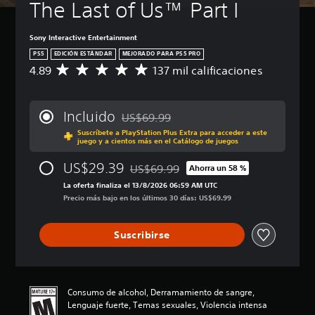
The Last of Us™ Part I
)
o
a
e
e
d
l
v
n
E
e
(
a
ú
l
Sony Interactive Entertainment
s
s
a
n
d
PS5
EDICIÓN ESTÁNDAR
MEJORADO PARA PS5 PRO
r
y
i
v
z
4.89
137 mil calificaciones
e
C
d
á
a
a
d
a
e
l
n
d
u
l
v
o
z
a
c
i
i
g
Incluido
US$69.99
a
)
i
f
Rebajado del precio original de US$69.99
s
o
d
r
Suscríbete a PlayStation Plus Extra para acceder a este
i
u
P
h
juego y a cientos más en el Catálogo de juegos
y
a
c
a
u
a
s
a
)
l
e
b
US$29.39
US$69.99
Ahorra un 58 %
i
c
i
d
Rebajado del precio original de US$69.
l
P
l
i
La oferta finaliza el 13/8/2026 06:59 AM UTC
z
e
a
u
e
ó
Precio más bajo en los últimos 30 días: US$69.99
a
s
d
e
n
n
c
p
o
d
c
p
i
e
d
e
i
Suscribirse
r
ó
r
e
s
a
o
n
s
l
p
r
m
f
o
j
e
l
e
r
n
u
r
o
d
o
a
e
s
Consumo de alcohol, Derramamiento de sangre,
s
i
n
l
g
o
Lenguaje fuerte, Temas sexuales, Violencia intensa
v
o
t
i
o