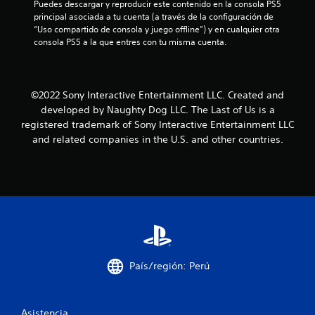
r
e
Puedes descargar y reproducir este contenido en la consola PS5 
n
d
e
i
a
principal asociada a tu cuenta (a través de la configuración de 
e
i
s
n
“Uso compartido de consola y juego offline”) y en cualquier otra 
c
s
i
f
c
consola PS5 a la que entres con tu misma cuenta.
a
P
m
o
c
u
p
r
i
i
e
o
m
o
d
r
a
o
©2022 Sony Interactive Entertainment LLC. Created and
n
e
t
c
e
developed by Naughty Dog LLC. The Last of Us is a
s
a
i
n
s
registered trademark of Sony Interactive Entertainment LLC
j
n
ó
q
and related companies in the U.S. and other countries.
u
t
n
e
u
g
e
v
e
a
s
i
s
a
r
p
s
p
y
a
u
a
d
r
a
r
e
a
l
e
s
q
e
c
p
u
s
e
l
e
e
n
País/región: Perú
a
s
n
e
z
e
c
n
a
a
i
p
r
m
a
a
Asistencia