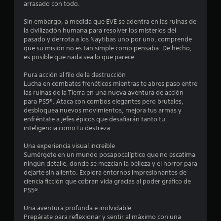
arrasado con todo.
o
u
r
t
n
e
i
Sin embargo, a medida que EVE se adentra en las ruinas de
e
d
e
e
la civilización humana para resolver los misterios del
s
e
m
pasado y derrota a los Naytibas uno por uno, comprende
r
s
p
l
que su misión no es tan simple como pensaba. De hecho,
á
j
o
es posible que nada sea lo que parece…
p
u
)
l
i
g
.
Pura acción al filo de la destrucción
d
a
a
Lucha en combates frenéticos mientras te abres paso entre
a
r
las ruinas de la Tierra en una nueva aventura de acción
R
m
s
s
para PS5®. Ataca con combos elegantes pero brutales,
e
e
i
desbloquea nuevos movimientos, mejora tus armas y
n
c
n
e
enfréntate a jefes épicos que desafiarán tanto tu
t
m
o
inteligencia como tu destreza.
e
o
r
n
o
v
d
Una experiencia visual increíble
d
i
a
u
Sumérgete en un mundo posapocalíptico que no escatima
e
m
t
ningún detalle, donde se mezclan la belleza y el horror para
n
i
n
o
dejarte sin aliento. Explora entornos impresionantes de
t
e
ciencia ficción que cobran vida gracias al poder gráfico de
r
r
n
t
PS5®.
o
i
t
d
o
o
o
Una aventura profunda e inolvidable
e
s
s
Prepárate para reflexionar y sentir al máximo con una
u
d