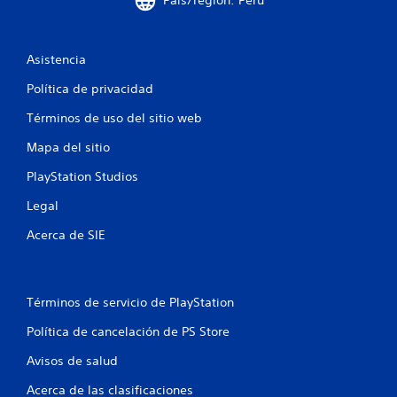
País/región: Perú
o
e
r
s
i
i
o
Asistencia
d
s
a
Política de privacidad
d
d
d
e
Términos de uso del sitio web
e
t
u
Mapa del sitio
u
s
t
a
PlayStation Studios
o
r
r
l
Legal
i
o
Acerca de SIE
a
s
c
l
o
e
n
s
t
Términos de servicio de PlayStation
P
r
u
Política de cancelación de PS Store
o
e
l
d
Avisos de salud
e
e
s
Acerca de las clasificaciones
s
d