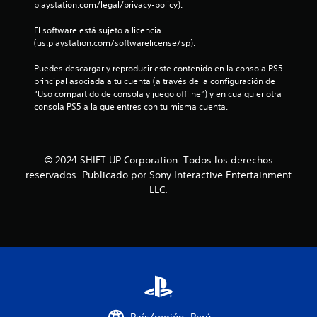
s
playstation.com/legal/privacy-policy).
i
l
t
q
m
o
El software está sujeto a licencia 
u
i
s
(us.playstation.com/softwarelicense/sp).
i
e
d
e
u
n
Puedes descargar y reproducir este contenido en la consola PS5 
r
r
t
principal asociada a tu cuenta (a través de la configuración de 
m
a
o
“Uso compartido de consola y juego offline”) y en cualquier otra 
o
n
consola PS5 a la que entres con tu misma cuenta.
P
m
t
u
e
e
e
n
e
d
t
l
© 2024 SHIFT UP Corporation. Todos los derechos
e
o
g
reservados. Publicado por Sony Interactive Entertainment
s
.
a
j
LLC.
m
u
e
R
g
p
e
a
l
c
r
a
o
s
y
i
r
.
n
d
n
a
e
t
c