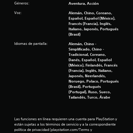
e
l
Géneros:
l
Aventura, Acción
n
j
o
r
u
Voz:
i
Alemán, Chino, Coreano,
s
e
g
Español, Español (México),
c
s
Francés (Francia), Inglés,
f
a
o
u
Italiano, Japonés, Portugués
r
n
l
(Brasil)
i
t
s
t
r
i
a
Idiomas de pantalla:
Alemán, Chino -
c
o
n
r
Simplificado, Chino -
l
v
c
Tradicional, Coreano,
a
e
i
o
Danés, Español, Español
s
s
(México), Finlandés, Francés
n
d
c
u
(Francia), Inglés, Italiano,
t
e
a
Japonés, Neerlandés,
r
l
i
l
Noruego, Polaco, Portugués
o
j
m
(Brasil), Portugués
u
l
o
e
(Portugal), Ruso, Sueco,
e
e
n
Tailandés, Turco, Árabe
g
n
s
t
o
e
d
e
e
m
e
n
o
m
Las funciones en línea requieren una cuenta para PlayStation y 
c
s
l
están sujetas a los términos de servicio y a la correspondiente 
o
u
e
política de privacidad (playstation.com/Terms y 
v
a