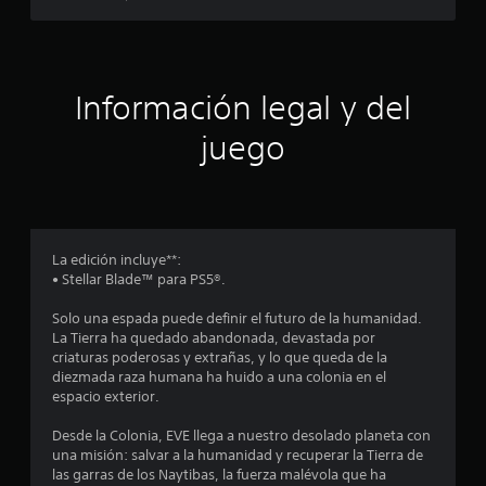
i
a
a
m
n
n
o
n
t
s
d
e
a
i
c
l
Información legal y del
d
e
d
l
s
a
a
juego
e
i
d
d
d
e
v
c
a
n
i
d
t
s
i
d
r
u
e
o
a
La edición incluye**:
n
p
d
• Stellar Blade™ para PS5®.
l
u
e
c
l
(
u
Solo una espada puede definir el futuro de la humanidad.
s
b
n
La Tierra ha quedado abandonada, devastada por
a
o
á
l
criaturas poderosas y extrañas, y lo que queda de la
r
í
s
diezmada raza humana ha huido a una colonia en el
l
e
m
i
espacio exterior.
o
i
c
s
s
t
a
Desde la Colonia, EVE llega a nuestro desolado planeta con
b
e
)
una misión: salvar a la humanidad y recuperar la Tierra de
o
t
d
las garras de los Naytibas, la fuerza malévola que ha
t
P
e