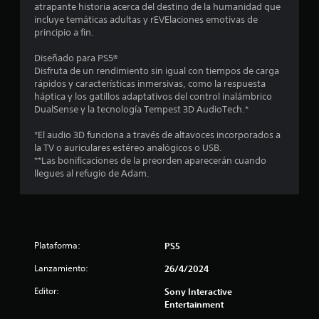
d
atrapante historia acerca del destino de la humanidad que
t
n
e
e
incluye temáticas adultas y rEVElaciones emotivas de
l
c
c
principio a fin.
a
í
á
o
m
m
n
Diseñado para PS5®
i
l
a
Disfruta de un rendimiento sin igual con tiempos de carga
t
t
r
rápidos y características inmersivas, como la respuesta
e
r
d
a
háptica y los gatillos adaptativos del control inalámbrico
d
o
n
DualSense y la tecnología Tempest 3D AudioTech.*
e
e
i
l
t
e
e
*El audio 3D funciona a través de altavoces incorporados a
i
9
f
s
la TV o auriculares estéreo analógicos o USB.
e
e
P
**Las bonificaciones de la preorden aparecerán cuando
m
c
1
u
llegues al refugio de Adam.
p
t
e
o
o
7
d
.
s
e
q
3
s
u
S
r
e
4
Plataforma:
PS5
e
e
p
p
v
o
Lanzamiento:
26/4/2024
c
i
u
d
s
e
Editor:
Sony Interactive
r
a
a
Entertainment
d
í
r
a