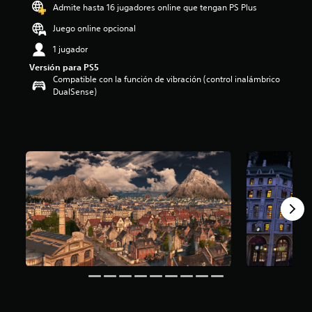
Admite hasta 16 jugadores online que tengan PS Plus
i
o
Juego online opcional
:
3
1 jugador
.
Versión para PS5
8
Compatible con la función de vibración (control inalámbrico
3
DualSense)
e
s
t
r
e
l
l
a
s
d
e
c
i
n
c
o
e
s