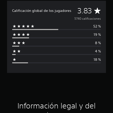
C
3.83
Calificación global de los jugadores
a
5740 calificaciones
52 %
l
19 %
i
8 %
f
4 %
i
18 %
c
a
c
i
ó
Información legal y del
n