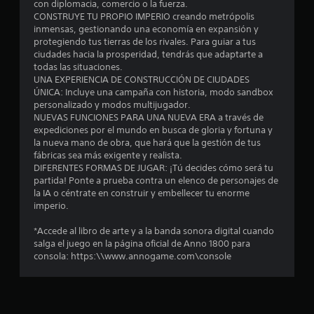
con diplomacia, comercio o la fuerza.
CONSTRUYE TU PROPIO IMPERIO creando metrópolis
3
inmensas, gestionando una economía en expansión y
protegiendo tus tierras de los rivales. Para guiar a tus
e
ciudades hacia la prosperidad, tendrás que adaptarte a
todas las situaciones.
s
UNA EXPERIENCIA DE CONSTRUCCIÓN DE CIUDADES
ÚNICA: Incluye una campaña con historia, modo sandbox
t
personalizado y modos multijugador.
NUEVAS FUNCIONES PARA UNA NUEVA ERA a través de
r
expediciones por el mundo en busca de gloria y fortuna y
la nueva mano de obra, que hará que la gestión de tus
e
fábricas sea más exigente y realista.
DIFERENTES FORMAS DE JUGAR: ¡Tú decides cómo será tu
l
partida! Ponte a prueba contra un elenco de personajes de
la IA o céntrate en construir y embellecer tu enorme
l
imperio.
a
*Accede al libro de arte y a la banda sonora digital cuando
salga el juego en la página oficial de Anno 1800 para
s
consola: https:\\www.annogame.com\console
d
e