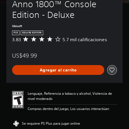
Anno 1800™ Console 
Edition - Deluxe
Ubisoft
PS5
DELUXE EDITION
3.83
5.7 mil calificaciones
C
a
l
US$49.99
i
f
i
Agregar al carrito
c
a
c
i
ó
Lenguaje, Referencia a tabaco y alcohol, Violencia de
n
nivel moderado
p
r
Compras dentro del juego, Los usuarios interactúan
o
m
e
Se requiere PS Plus para jugar online
d