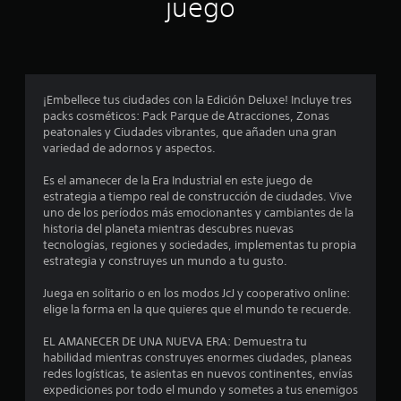
juego
p
r
o
¡Embellece tus ciudades con la Edición Deluxe! Incluye tres
packs cosméticos: Pack Parque de Atracciones, Zonas
m
peatonales y Ciudades vibrantes, que añaden una gran
variedad de adornos y aspectos.
e
Es el amanecer de la Era Industrial en este juego de
d
estrategia a tiempo real de construcción de ciudades. Vive
uno de los períodos más emocionantes y cambiantes de la
i
historia del planeta mientras descubres nuevas
tecnologías, regiones y sociedades, implementas tu propia
o
estrategia y construyes un mundo a tu gusto.
:
Juega en solitario o en los modos JcJ y cooperativo online:
elige la forma en la que quieres que el mundo te recuerde.
3
EL AMANECER DE UNA NUEVA ERA: Demuestra tu
.
habilidad mientras construyes enormes ciudades, planeas
redes logísticas, te asientas en nuevos continentes, envías
8
expediciones por todo el mundo y sometes a tus enemigos