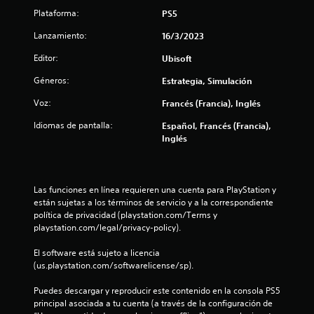
Plataforma:
PS5
c
Lanzamiento:
16/3/2023
i
Editor:
Ubisoft
n
Géneros:
Estrategia, Simulación
c
Voz:
Francés (Francia), Inglés
o
Idiomas de pantalla:
Español, Francés (Francia),
Inglés
e
s
Las funciones en línea requieren una cuenta para PlayStation y 
t
están sujetas a los términos de servicio y a la correspondiente 
política de privacidad (playstation.com/Terms y 
r
playstation.com/legal/privacy-policy).
e
El software está sujeto a licencia 
(us.playstation.com/softwarelicense/sp).
l
Puedes descargar y reproducir este contenido en la consola PS5 
l
principal asociada a tu cuenta (a través de la configuración de 