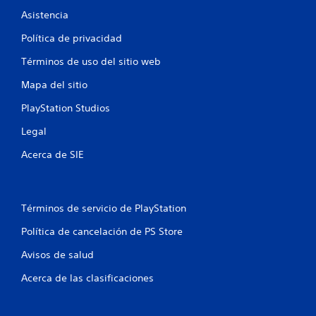
e
Asistencia
5
Política de privacidad
7
Términos de uso del sitio web
Mapa del sitio
4
PlayStation Studios
0
Legal
c
Acerca de SIE
a
l
Términos de servicio de PlayStation
i
Política de cancelación de PS Store
f
Avisos de salud
i
Acerca de las clasificaciones
c