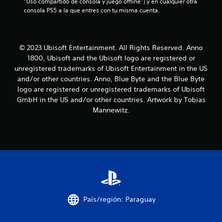
“Uso compartido de consola y juego offline”) y en cualquier otra 
a
consola PS5 a la que entres con tu misma cuenta.
s
e
© 2023 Ubisoft Entertainment. All Rights Reserved. Anno
1800, Ubisoft and the Ubisoft logo are registered or
n
unregistered trademarks of Ubisoft Entertainment in the US
and/or other countries. Anno, Blue Byte and the Blue Byte
u
logo are registered or unregistered trademarks of Ubisoft
GmbH in the US and/or other countries. Artwork by Tobias
n
Mannewitz.
t
o
t
a
l
País/región: Paraguay
d