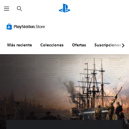
B
u
s
c
a
r
Más reciente
Colecciones
Ofertas
Suscripciones