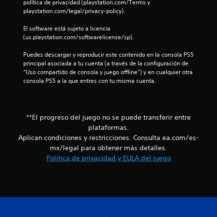
política de privacidad (playstation.com/Terms y 
f
n
playstation.com/legal/privacy-policy).
e
i
r
El software está sujeto a licencia 
a
(us.playstation.com/softwarelicense/sp).
c
c
t
Puedes descargar y reproducir este contenido en la consola PS5 
i
a
principal asociada a tu cuenta (a través de la configuración de 
v
“Uso compartido de consola y juego offline”) y en cualquier otra 
a
c
consola PS5 a la que entres con tu misma cuenta.
d
a
i
l
a
o
r
**El progreso del juego no se puede transferir entre
e
plataformas.
n
s
Aplican condiciones y restricciones. Consulta ea.com/es-
i
e
mx/legal para obtener más detalles.
s
Política de privacidad y EULA del juego
t
s
e
n
c
i
a
d