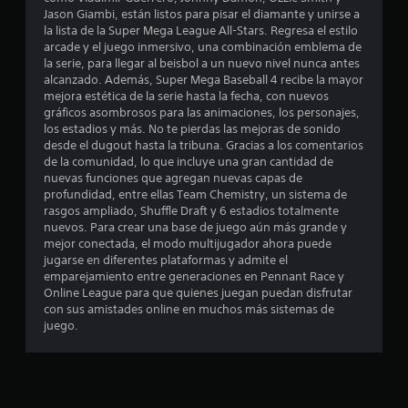
a
r
Jason Giambi, están listos para pisar el diamante y unirse a
r
la lista de la Super Mega League All-Stars. Regresa el estilo
s
e
arcade y el juego inmersivo, una combinación emblema de
la serie, para llegar al beisbol a un nuevo nivel nunca antes
i
alcanzado. Además, Super Mega Baseball 4 recibe la mayor
l
n
mejora estética de la serie hasta la fecha, con nuevos
e
gráficos asombrosos para las animaciones, los personajes,
l
f
los estadios y más. No te pierdas las mejoras de sonido
e
desde el dugout hasta la tribuna. Gracias a los comentarios
a
c
de la comunidad, lo que incluye una gran cantidad de
t
nuevas funciones que agregan nuevas capas de
s
o
profundidad, entre ellas Team Chemistry, un sistema de
d
rasgos ampliado, Shuffle Draft y 6 estadios totalmente
e
nuevos. Para crear una base de juego aún más grande y
e
mejor conectada, el modo multijugador ahora puede
g
n
jugarse en diferentes plataformas y admite el
a
emparejamiento entre generaciones en Pennant Race y
u
t
Online League para que quienes juegan puedan disfrutar
i
con sus amistades online en muchos más sistemas de
n
l
juego.
l
t
o
a
o
d