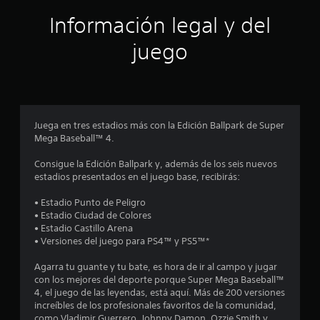
o
e
a
l
Información legal y del
s
o
t
s
e
juego
a
l
h
d
j
á
u
p
e
e
t
g
i
c
o
c
Juega en tres estadios más con la Edición Ballpark de Super
o
a
Mega Baseball™ 4.
i
f
.
f
Consigue la Edición Ballpark y, además de los seis nuevos
l
n
estadios presentados en el juego base, recibirás:
i
S
n
c
e
• Estadio Punto de Peligro
e
p
• Estadio Ciudad de Colores
)
o
u
• Estadio Castillo Arena
.
• Versiones del juego para PS4™ y PS5™*
e
e
d
Agarra tu guante y tu bate, es hora de ir al campo y jugar
e
s
con los mejores del deporte porque Super Mega Baseball™
j
4, el juego de las leyendas, está aquí. Más de 200 versiones
u
t
increíbles de los profesionales favoritos de la comunidad,
g
como Vladimir Guerrero, Johnny Damon, Ozzie Smith y