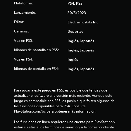
a
t
Plataforma:
PS4, PS5
p
t
Lanzamiento:
30/5/2023
a
a
Editor:
Electronic Arts Inc
t
l
i
Géneros:
Deportes
d
v
Voz en PS5:
Inglés, Japonés
o
e
P
Idiomas de pantalla en PS5:
Inglés, Japonés
u
9
Voz en PS4:
e
Inglés
d
9
Idiomas de pantalla en PS4:
Inglés, Japonés
e
s
5
j
u
c
Para jugar a este juego en PS5, es posible que tengas que 
g
actualizar el software a la versión más reciente. Aunque este 
a
a
juego es compatible con PS5, es posible que falten algunas de 
r
las funciones disponibles para PS4. Consulta 
s
l
PlayStation.com/bc para obtener más información.
i
n
Las funciones en línea requieren una cuenta para PlayStation y 
i
t
están sujetas a los términos de servicio y a la correspondiente 
e