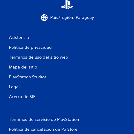
e
l
o
País/región: Paraguay
s
g
a
t
Asistencia
i
l
Política de privacidad
l
o
Términos de uso del sitio web
s
Mapa del sitio
a
d
PlayStation Studios
a
p
Legal
t
a
Acerca de SIE
t
i
v
o
Términos de servicio de PlayStation
s
.
Política de cancelación de PS Store