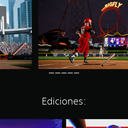
Ediciones:
E
d