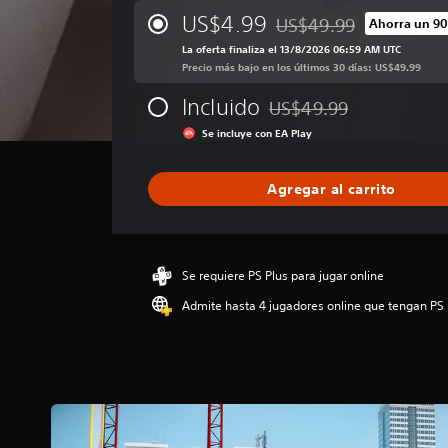
c
u
o
i
s
US$4.99
o
US$49.99
Ahorra un 90
d
l
Rebajado del precio origi
f
r
n
i
.
La oferta finaliza el 13/8/2026 06:59 AM UTC
i
e
t
o
Precio más bajo en los últimos 30 días: US$49.99
c
v
p
r
a
i
Incluido
a
US$49.99
o
c
s
Rebajado del precio origin
r
i
l
a
Se incluye con EA Play
a
ó
r
e
q
n
l
s
u
p
a
Agregar al carrito
t
e
r
i
s
á
o
n
e
c
m
f
a
t
e
o
i
Se requiere PS Plus para jugar online
d
r
i
d
i
m
Admite hasta 4 jugadores online que tengan PS 
l
é
o
a
e
n
:
c
t
s
3
i
i
.
P
ó
c
8
u
n
a
7
e
d
d
e
d
e
e