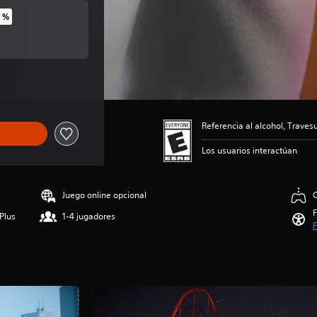
 %
nal de US$49.99
al de US$49.99
Referencia al alcohol, Trave
Los usuarios interactúan
Juego online opcional
C
F
Plus
1-4 jugadores
F