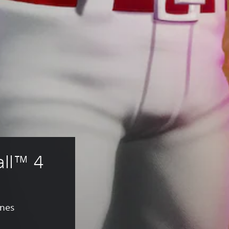
ll™ 4
ones