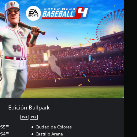
Edición Ballpark
PS4
PS5
 PS5™
Ciudad de Colores
 PS4™
Castillo Arena