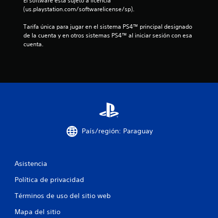
El software está sujeto a licencia 
l
(us.playstation.com/softwarelicense/sp).
l
Tarifa única para jugar en el sistema PS4™ principal designado 
de la cuenta y en otros sistemas PS4™ al iniciar sesión con esa 
a
cuenta.
s
d
e
c
i
País/región: Paraguay
n
Asistencia
c
Política de privacidad
o
Términos de uso del sitio web
e
Mapa del sitio