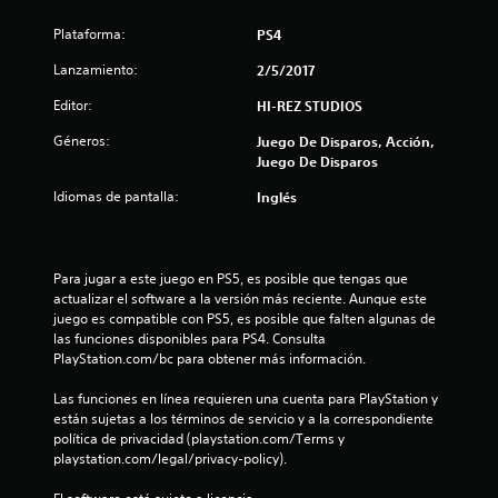
i
Plataforma:
PS4
o
Lanzamiento:
2/5/2017
:
Editor:
HI-REZ STUDIOS
4
Géneros:
Juego De Disparos, Acción,
Juego De Disparos
.
Idiomas de pantalla:
Inglés
2
1
Para jugar a este juego en PS5, es posible que tengas que 
actualizar el software a la versión más reciente. Aunque este 
e
juego es compatible con PS5, es posible que falten algunas de 
las funciones disponibles para PS4. Consulta 
s
PlayStation.com/bc para obtener más información.
t
Las funciones en línea requieren una cuenta para PlayStation y 
están sujetas a los términos de servicio y a la correspondiente 
r
política de privacidad (playstation.com/Terms y 
playstation.com/legal/privacy-policy).
e