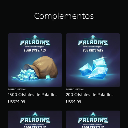
P
a
l
Complementos
a
d
i
n
s
DINERO VIRTUAL
DINERO VIRTUAL
1500 Cristales de Paladins
200 Cristales de Paladins
US$24.99
US$4.99