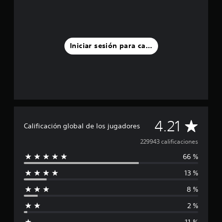
Iniciar sesión para calificar
C
4.21
Calificación global de los jugadores
a
229943 calificaciones
66 %
l
13 %
i
8 %
f
2 %
i
11 %