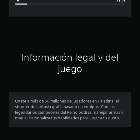
c
a
c
i
ó
Información legal y del
n
juego
p
r
o
Únete a más de 50 millones de jugadores en Paladins, el
shooter de fantasía gratis basado en equipos. Con los
m
legendarios campeones del Reino podrás manejar armas y
magia. Personaliza tus habilidades para jugar a tu gusto.
e
d