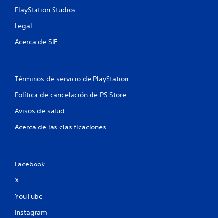
s
PlayStation Studios
t
Legal
r
Acerca de SIE
e
l
Términos de servicio de PlayStation
l
Política de cancelación de PS Store
Avisos de salud
a
Acerca de las clasificaciones
s
e
Facebook
n
X
u
YouTube
n
Instagram