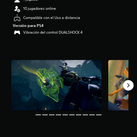
:
10 jugadores online
4
.
Compatible con el Uso a distancia
2
Versión para PS4
1
e
Vibración del control DUALSHOCK 4
s
t
r
e
l
l
a
s
d
e
c
i
n
c
o
e
s
t
r