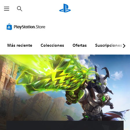
B
u
s
c
a
r
Más reciente
Colecciones
Ofertas
Suscripciones