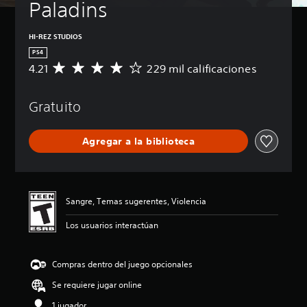
Paladins
HI-REZ STUDIOS
PS4
4.21
229 mil calificaciones
C
a
l
Gratuito
i
f
i
Agregar a la biblioteca
c
a
c
i
ó
Sangre, Temas sugerentes, Violencia
n
p
Los usuarios interactúan
r
o
m
Compras dentro del juego opcionales
e
d
Se requiere jugar online
i
o
1 jugador