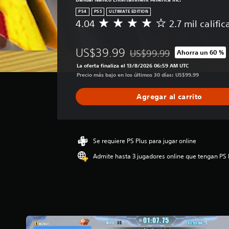
PS4
PS5
ULTIMATE EDITION
4.04
2.7 mil califi
C
a
l
US$39.99
US$99.99
Ahorra un 60 %
i
Rebajado del precio original
f
La oferta finaliza el 13/8/2026 06:59 AM UTC
i
Precio más bajo en los últimos 30 días: US$99.99
c
a
Agregar al carrito
c
i
ó
n
p
Se requiere PS Plus para jugar online
r
Admite hasta 3 jugadores online que tengan PS 
o
m
e
d
i
o
:
4