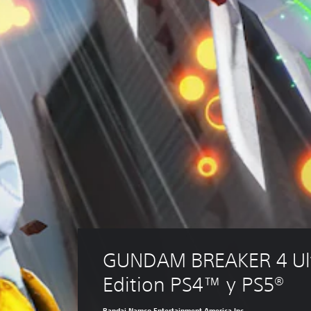
GUNDAM BREAKER 4 Ult
Edition PS4™ y PS5®
Bandai Namco Entertainment America Inc.