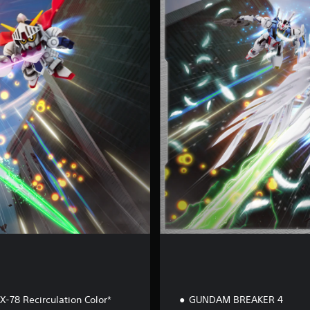
d
i
c
i
ó
n
D
e
l
u
x
e
78 Recirculation Color*
GUNDAM BREAKER 4