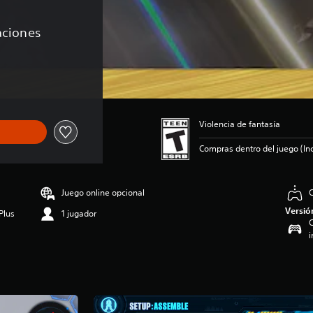
caciones
 de US$99.99
Violencia de fantasía
Compras dentro del juego (Inc
Juego online opcional
C
Versió
Plus
1 jugador
C
i