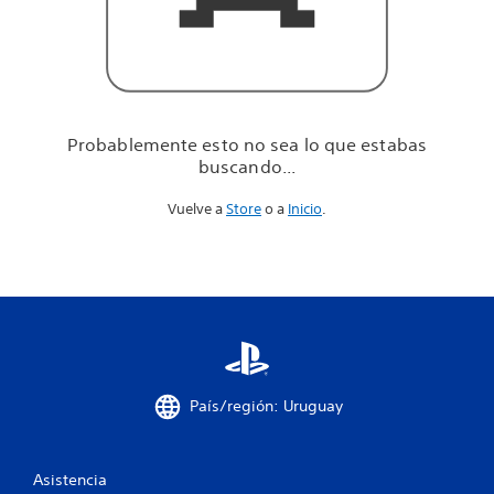
u
e
e
s
t
a
b
Probablemente esto no sea lo que estabas
a
buscando...
s
b
Vuelve a
Store
o a
Inicio
.
u
s
c
a
n
d
o
.
.
.
País/región: Uruguay
Asistencia