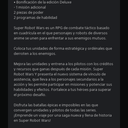
• Bonificación de la edición Deluxe
3
- 1 misión adicional
2 piezas de poder
2 programas de habilidad
6
Super Robot Wars es un RPG de combate táctico basado
e
en cuadrícula en el que personajes y robots de diversos
anime se unen para enfrentar a sus enemigos mutuos.
s
Coloca tus unidades de forma estratégica y ordénales que
t
derroten a los enemigos.
r
Mejora las unidades y entrena a los pilotos con los créditos
y recursos que ganas después de cada misión. Super
e
Robot Wars Y presenta el nuevo sistema de vínculo de
asistencia, que lleva a los personajes secundarios a la
l
acción y les permite participar en misiones y potenciar sus
habilidades y efectos. Fortalece a tus héroes para superar
l
el próximo desafío.
a
Disfruta las batallas épicas e imposibles en las que
convergen unidades y pilotos de todas las series.
s
¡Emprende un viaje por una saga nueva y llena de historia
en Super Robot Wars!
d