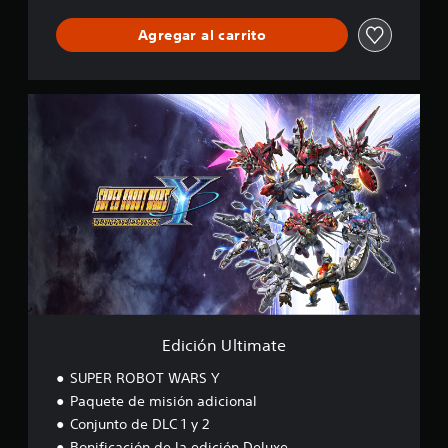
Agregar al carrito
E
d
i
c
i
ó
n
U
l
t
i
m
a
t
Edición Ultimate
e
SUPER ROBOT WARS Y
Paquete de misión adicional
Conjunto de DLC 1 y 2
Bonificación de la edición Deluxe