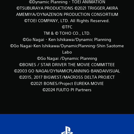
©Dynamic Planning・TOEI ANIMATION
c
©TSUBURAYA PRODUCTIONS ©2021 TRIGGER,AKIRA
a
AMEMIYA/DYNAZENON PRODUCTION CONSORTIUM
©TOEI COMPANY, LTD. All Rights Reserved.
c
©TFC
TM & © TOHO CO., LTD.
i
©Go Nagai・Ken Ishikawa/Dynamic Planning
©Go Nagai-Ken Ishikawa/DynamicPlanning-Shin Saotome
o
Labo
n
©Go Nagai /Dynamic Planning
©BONES / STAR DRIVER THE MOVIE COMMITTEE
e
©2003 GO NAGAI/DYNAMICPLANNING-BANDAIVISUAL
©2015, 2017 BIGWEST/MACROSS DELTA PROJECT
s
©2021 BONES/Project EUREKA MOVIE
©2024 FUUTO PI Partners