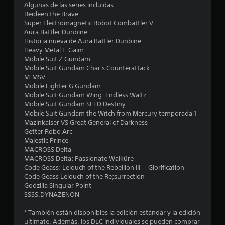
Algunas de las series incluidas:
e
Reideen the Brave
Super Electromagnetic Robot Combattler V
c
Aura Battler Dunbine
Historia nueva de Aura Battler Dunbine
i
Heavy Metal L-Gaim
Mobile Suit Z Gundam
n
Mobile Suit Gundam Char's Counterattack
M-MSV
c
Mobile Fighter G Gundam
Mobile Suit Gundam Wing: Endless Waltz
o
Mobile Suit Gundam SEED Destiny
Mobile Suit Gundam the Witch from Mercury temporada 1
e
Mazinkaiser VS Great General of Darkness
Getter Robo Arc
Majestic Prince
s
MACROSS Delta
MACROSS Delta: Passionate Walküre
t
Code Geass: Lelouch of the Rebellion III — Glorification
Code Geass Lelouch of the Re;surrection
r
Godzilla Singular Point
SSSS.DYNAZENON
e
* También están disponibles la edición estándar y la edición
l
ultimate. Además, los DLC individuales se pueden comprar