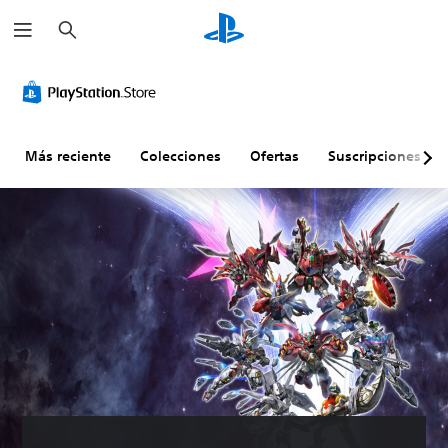
B
u
s
c
a
r
Más reciente
Colecciones
Ofertas
Suscripciones