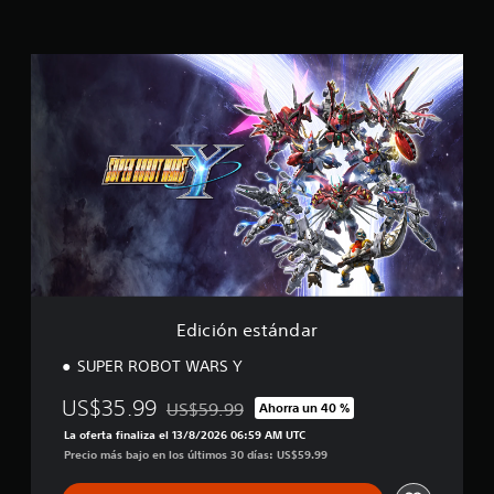
t
r
e
E
l
d
l
i
a
c
s
i
e
ó
n
n
u
e
n
s
t
t
o
á
t
n
a
d
l
a
Edición estándar
d
r
e
SUPER ROBOT WARS Y
2
.
US$35.99
US$59.99
Ahorra un 40 %
3
Rebajado del precio original de US$59.99
m
La oferta finaliza el 13/8/2026 06:59 AM UTC
i
Precio más bajo en los últimos 30 días: US$59.99
l
c