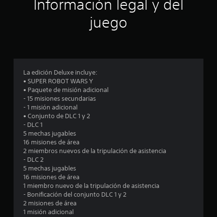
ó
Información legal y del
n
juego
p
r
o
La edición Deluxe incluye:
• SUPER ROBOT WARS Y
m
• Paquete de misión adicional
- 15 misiones secundarias
e
- 1 misión adicional
• Conjunto de DLC 1 y 2
d
- DLC 1
5 mechas jugables
i
16 misiones de área
2 miembros nuevos de la tripulación de asistencia
o
- DLC 2
5 mechas jugables
:
16 misiones de área
1 miembro nuevo de la tripulación de asistencia
4
- Bonificación del conjunto DLC 1 y 2
2 misiones de área
.
1 misión adicional