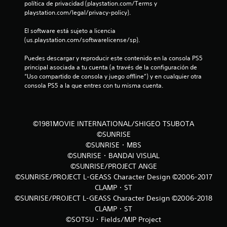
política de privacidad (playstation.com/Terms y 
d
playstation.com/legal/privacy-policy).
e
El software está sujeto a licencia 
(us.playstation.com/softwarelicense/sp).
2
Puedes descargar y reproducir este contenido en la consola PS5 
3
principal asociada a tu cuenta (a través de la configuración de 
“Uso compartido de consola y juego offline”) y en cualquier otra 
8
consola PS5 a la que entres con tu misma cuenta.
2
c
©1981MOVIE INTERNATIONAL/SHIGEO TSUBOTA
©SUNRISE
a
©SUNRISE・MBS
©SUNRISE・BANDAI VISUAL
l
©SUNRISE/PROJECT ANGE
i
©SUNRISE/PROJECT L-GEASS Character Design ©2006-2017
CLAMP・ST
f
©SUNRISE/PROJECT L-GEASS Character Design ©2006-2018
CLAMP・ST
i
©SOTSU・Fields/MJP Project