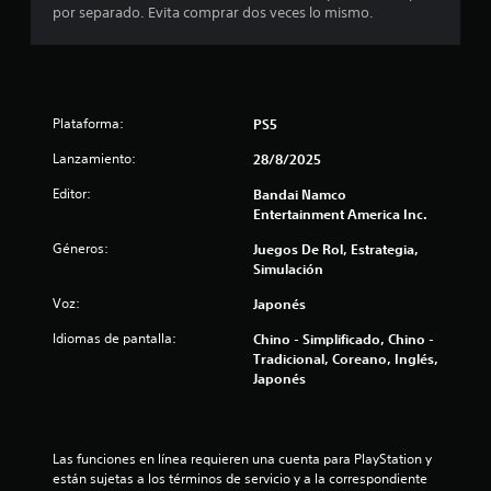
por separado. Evita comprar dos veces lo mismo.
l
a
s
Plataforma:
PS5
e
Lanzamiento:
28/8/2025
n
Editor:
Bandai Namco
Entertainment America Inc.
u
Géneros:
Juegos De Rol, Estrategia,
n
Simulación
t
Voz:
Japonés
Idiomas de pantalla:
Chino - Simplificado, Chino -
o
Tradicional, Coreano, Inglés,
Japonés
t
a
Las funciones en línea requieren una cuenta para PlayStation y 
l
están sujetas a los términos de servicio y a la correspondiente 