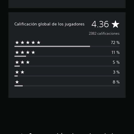
C
4.36
Calificación global de los jugadores
a
2382 calificaciones
72 %
l
11 %
i
5 %
f
3 %
i
8 %
c
a
c
i