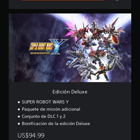
E
d
i
c
i
ó
n
D
e
l
u
x
e
Edición Deluxe
SUPER ROBOT WARS Y
Paquete de misión adicional
Conjunto de DLC 1 y 2
Bonificación de la edición Deluxe
US$94.99