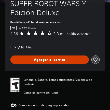
SUPER ROBOT WARS Y 
Edición Deluxe
Bandai Namco Entertainment America Inc.
PS5
EDICIÓN DELUXE
4.36
2.3 mil calificaciones
C
a
l
US$94.99
i
f
i
Agregar al carrito
c
a
c
i
ó
Lenguaje, Sangre, Temas sugerentes, Violencia de
n
fantasía
p
r
Compras dentro del juego
o
m
e
Compras dentro del juego opcionales
d