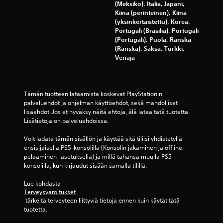
(Meksiko), Italia, Japani,
Kiina (perinteinen), Kiina
(yksinkertaistettu), Korea,
Portugali (Brasilia), Portugali
(Portugali), Puola, Ranska
(Ranska), Saksa, Turkki,
Venäjä
Tämän tuotteen lataamista koskevat PlayStationin 
palveluehdot ja ohjelman käyttöehdot, sekä mahdolliset 
lisäehdot. Jos et hyväksy näitä ehtoja, älä lataa tätä tuotetta. 
Lisätietoja on palveluehdoissa.
Voit ladata tämän sisällön ja käyttää sitä tiliisi yhdistetyllä 
ensisijaisella PS5-konsolilla (Konsolin jakaminen ja offline-
pelaaminen -asetuksella) ja millä tahansa muulla PS5-
konsolilla, kun kirjaudut sisään samalla tilillä.
Lue kohdasta 
Terveysvaroitukset
 tärkeitä terveyteen liittyviä tietoja ennen kuin käytät tätä 
tuotetta.