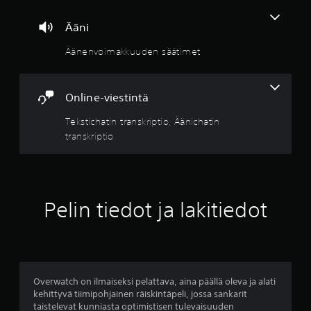
t
Ääni
e
Äänenvoimakkuuden säätimet
ä
v
Online-viestintä
i
Tekstichatin transkriptio, Äänichatin
transkriptio
i
d
e
Pelin tiedot ja lakitiedot
s
t
ä
Overwatch on ilmaiseksi pelattava, aina päällä oleva ja alati
kehittyvä tiimipohjainen räiskintäpeli, jossa sankarit
(
taistelevat kunniasta optimistisen tulevaisuuden