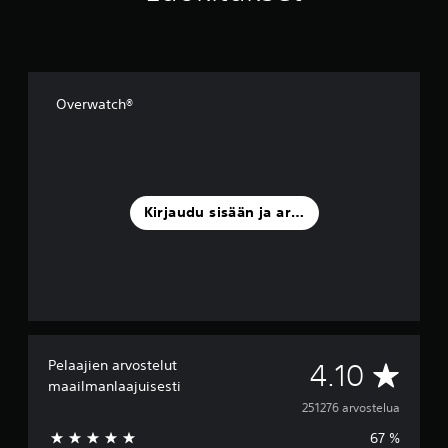
Overwatch®
Kirjaudu sisään ja arvostele
Pelaajien arvostelut
K
4.10
maailmanlaajuisesti
e
251276 arvostelua
67 %
s