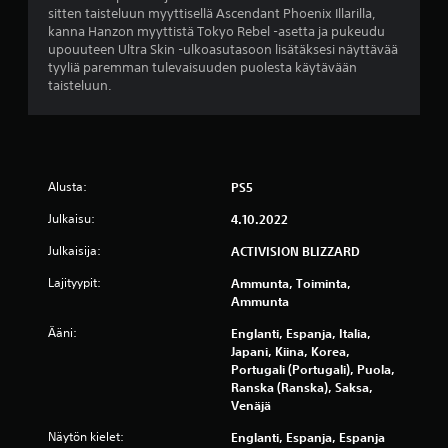
sitten taisteluun myyttisellä Ascendant Phoenix Illarilla,
e
kanna Hanzon myyttistä Tokyo Rebel -asetta ja pukeudu
upouuteen Ultra Skin -ulkoasutasoon lisätäksesi näyttävää
l
tyyliä paremman tulevaisuuden puolesta käytävään
taisteluun.
u
a
)
Alusta:
PS5
Julkaisu:
4.10.2022
Julkaisija:
ACTIVISION BLIZZARD
Lajityypit:
Ammunta, Toiminta,
Ammunta
Ääni:
Englanti, Espanja, Italia,
Japani, Kiina, Korea,
Portugali (Portugali), Puola,
Ranska (Ranska), Saksa,
Venäjä
Näytön kielet:
Englanti, Espanja, Espanja