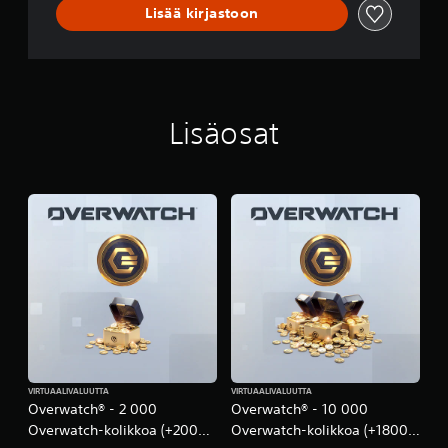
p
Lisää kirjastoon
ä
o
.
m
p
a
a
.
Lisäosat
VIRTUAALIVALUUTTA
VIRTUAALIVALUUTTA
Overwatch® - 2 000
Overwatch® - 10 000
Overwatch-kolikkoa (+200
Overwatch-kolikkoa (+1800