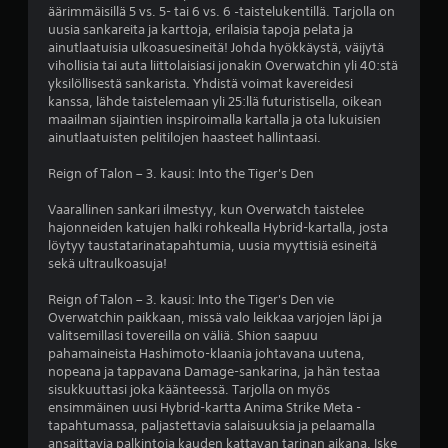
äärimmäisillä 5 vs. 5- tai 6 vs. 6 ‑taistelukentillä. Tarjolla on
2
uusia sankareita ja karttoja, erilaisia tapoja pelata ja
ainutlaatuisia ulkoasuesineitä! Johda hyökkäystä, väijytä
5
vihollisia tai auta liittolaisiasi jonakin Overwatchin yli 40:stä
yksilöllisestä sankarista. Yhdistä voimat kavereidesi
1
kanssa, lähde taistelemaan yli 25:llä futuristisella, oikean
maailman sijaintien inspiroimalla kartalla ja ota lukuisien
2
ainutlaatuisten pelitilojen haasteet hallintaasi.
7
Reign of Talon – 3. kausi: Into the Tiger's Den
6
Vaarallinen sankari ilmestyy, kun Overwatch taistelee
hajonneiden katujen halki rohkealla Hybrid-kartalla, josta
a
löytyy taustatarinatapahtumia, uusia myyttisiä esineitä
sekä ultraulkoasuja!
r
Reign of Talon – 3. kausi: Into the Tiger's Den vie
v
Overwatchin paikkaan, missä valo leikkaa varjojen läpi ja
valitsemillasi tovereilla on väliä. Shion saapuu
o
pahamaineista Hashimoto-klaania johtavana uutena,
nopeana ja tappavana Damage-sankarina, ja hän testaa
sisukkuuttasi joka käänteessä. Tarjolla on myös
s
ensimmäinen uusi Hybrid-kartta Anima Strike Meta -
tapahtumassa, paljastettavia salaisuuksia ja pelaamalla
t
ansaittavia palkintoja kauden kattavan tarinan aikana. Iske