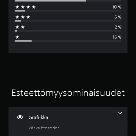
10 %
k
6 %
i
2 %
a
16 %
r
v
o
4
.
Esteettömyysominaisuudet
1
t
Grafiikka
ä
Värivaihtoehdot
h