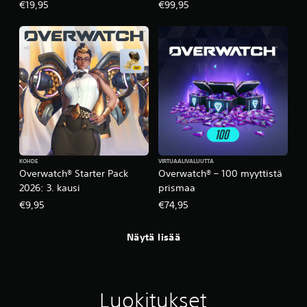
bonuksena)
bonuksena)
€19,95
€99,95
KOHDE
VIRTUAALIVALUUTTA
Overwatch® Starter Pack
Overwatch® – 100 myyttistä
2026: 3. kausi
prismaa
€9,95
€74,95
Näytä lisää
Luokitukset