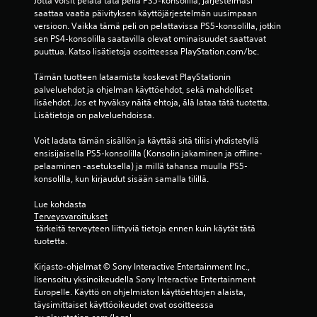
Jotta voisit pelata tätä peliä PS5-konsolilla, järjestelmäsi 
t
saattaa vaatia päivityksen käyttöjärjestelmän uusimpaan 
y
versioon. Vaikka tämä peli on pelattavissa PS5-konsolilla, jotkin 
n
sen PS4-konsolilla saatavilla olevat ominaisuudet saattavat 
a
puuttua. Katso lisätietoja osoitteessa PlayStation.com/bc.
i
k
Tämän tuotteen lataamista koskevat PlayStationin 
a
palveluehdot ja ohjelman käyttöehdot, sekä mahdolliset 
r
lisäehdot. Jos et hyväksy näitä ehtoja, älä lataa tätä tuotetta. 
a
Lisätietoja on palveluehdoissa.
j
a
Voit ladata tämän sisällön ja käyttää sitä tiliisi yhdistetyllä 
n
ensisijaisella PS5-konsolilla (Konsolin jakaminen ja offline-
p
pelaaminen -asetuksella) ja millä tahansa muulla PS5-
u
konsolilla, kun kirjaudut sisään samalla tilillä.
i
t
Lue kohdasta 
t
Terveysvaroitukset
e
 tärkeitä terveyteen liittyviä tietoja ennen kuin käytät tätä 
i
tuotetta.
s
s
Kirjasto-ohjelmat © Sony Interactive Entertainment Inc., 
a
lisensoitu yksinoikeudella Sony Interactive Entertainment 
.
Europelle. Käyttö on ohjelmiston käyttöehtojen alaista, 
täysimittaiset käyttöoikeudet ovat osoitteessa 