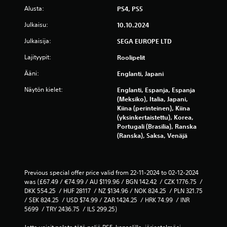
t
Alusta:
PS4, PS5
a
n
Julkaisu:
10.10.2024
ä
p
Julkaisija:
SEGA EUROPE LTD
p
Lajityypit:
Roolipelit
ä
i
Ääni:
Englanti, Japani
m
i
Näytön kielet:
Englanti, Espanja, Espanja
ä
(Meksiko), Italia, Japani,
n
Kiina (perinteinen), Kiina
o
(yksinkertaistettu), Korea,
p
Portugali (Brasilia), Ranska
e
(Ranska), Saksa, Venäjä
a
s
t
i
Previous special offer price valid from 22-11-2024 to 02-12-2024 
t
was (£67.49 / €74.99 / AU $119.96 / BGN 142.42  / CZK 1776.75  / 
a
DKK 554.25  / HUF 28117  / NZ $134.96 / NOK 824.25  / PLN 321.75   
i
/ SEK 824.25  / USD $74.99 / ZAR 1424.25  / HRK 74.99  / INR 
t
5699  / TRY 2436.75  / ILS 299.25)
i
e