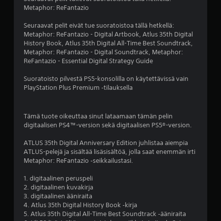
l
a
Metaphor: ReFantazio
l
l
a
u
m
Seuraavat pelit eivät tue suoratoistoa tällä hetkellä:
u
k
i
Metaphor: ReFantazio - Digital Artbook, Atlus 35th Digital
s
s
History Book, Atlus 35th Digital All-Time Best Soundtrack,
a
i
t
Metaphor: ReFantazio - Digital Soundtrack, Metaphor:
a
a
ReFantazio - Essential Digital Strategy Guide
)
j
V
u
Suoratoisto pilvestä PS5-konsolilla on käytettävissä vain
o
u
PlayStation Plus Premium ‑tilauksella
i
r
t
i
p
s
Tämä tuote oikeuttaa sinut lataamaan tämän pelin
e
i
digitaalisen PS4™-version sekä digitaalisen PS5®-version.
l
i
a
t
ATLUS 35th Digital Anniversary Edition juhlistaa aiempia
t
ä
ATLUS-pelejä ja sisältää lisäsisältöä, jolla saat enemmän irti
a
,
Metaphor: ReFantazio ‑seikkailustasi.
p
m
e
i
1. digitaalinen peruspeli
l
h
2. digitaalinen kuvakirja
i
i
3. digitaalinen ääniraita
ä
n
4. Atlus 35th Digital History Book ‑kirja
j
j
5. Atlus 35th Digital All-Time Best Soundtrack ‑ääniraita
a
ä