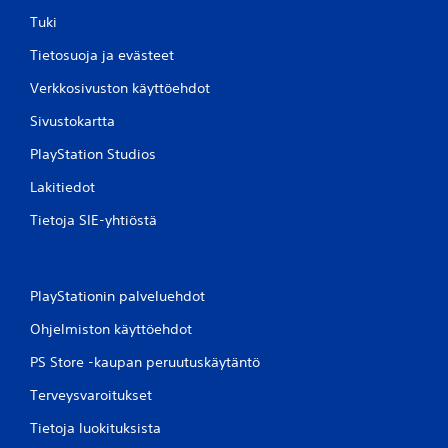
i
Tuki
k
Tietosuoja ja evästeet
a
i
Verkkosivuston käyttöehdot
s
i
Sivustokartta
a
PlayStation Studios
p
a
Lakitiedot
i
n
Tietoja SIE-yhtiöstä
a
l
l
PlayStationin palveluehdot
u
k
Ohjelmiston käyttöehdot
s
i
PS Store -kaupan peruutuskäytäntö
a
Terveysvaroitukset
V
o
Tietoja luokituksista
i