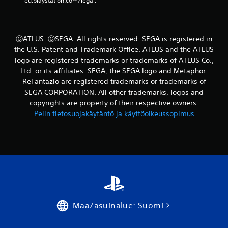
eu.playstation.com/legal.
P
e
l
a
ⒸATLUS. ⒸSEGA. All rights reserved. SEGA is registered in
t
the U.S. Patent and Trademark Office. ATLUS and the ATLUS
t
logo are registered trademarks or trademarks of ATLUS Co.,
a
Ltd. or its affiliates. SEGA, the SEGA logo and Metaphor:
v
ReFantazio are registered trademarks or trademarks of
i
SEGA CORPORATION. All other trademarks, logos and
s
copyrights are property of their respective owners.
s
Pelin tietosuojakäytäntö ja käyttöoikeussopimus
a
i
l
m
a
n
s
a
m
Maa/asuinalue: Suomi
a
n
a