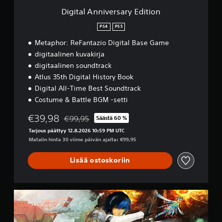
j
m
r
Digital Anniversary Edition
o
i
s
i
l
a
PS4
PS5
t
l
r
a
o
Metaphor: ReFantazio Digital Base Game
y
k
i
E
digitaalinen kuvakirja
i
n
d
n
digitaalinen soundtrack
t
i
v
a
Atlus 35th Digital History Book
t
a
h
i
Digital All-Time Best Soundtrack
l
a
o
Costume & Battle BGM -setti
i
n
n
n
s
€39,98
€99,95
t
Säästä 60 %
a
Alennettu alkuperäisestä hinnasta €99,95
o
.
Tarjous päättyy 12.8.2026 10:59 PM UTC
j
Matalin hinta 30 viime päivän ajalta: €99,95
a
P
s
Lisää ostoskoriin
e
a
l
u
v
i
o
n
G
j
k
u
e
e
i
n
d
s