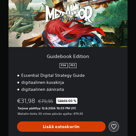
s
e
k
u
b
e
u
o
y
n
o
t
t
k
i
y
E
e
s
d
n
i
V
k
t
o
ä
i
i
Guidebook Edition
ä
o
t
n
n
k
PS4
PS5
t
e
ä
Essential Digital Strategy Guide
s
m
k
digitaalinen kuvakirja
i
e
digitaalinen ääniraita
s
y
e
t
€31,98
e
€79,95
Säästä 60 %
t
Alennettu alkuperäisestä hinnasta €79,95
n
Tarjous päättyy 12.8.2026 10:59 PM UTC
ä
.
Matalin hinta 30 viime päivän ajalta: €79,95
ä
p
e
P
Lisää ostoskoriin
l
e