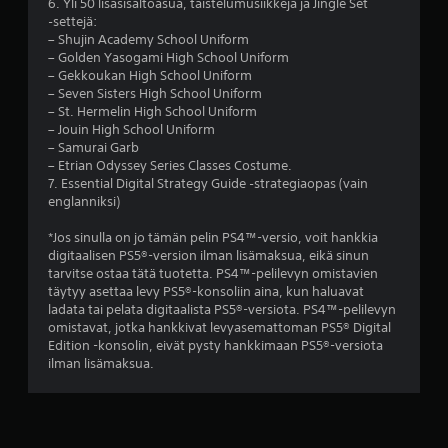
6. Yli 50 lisäsisältöasua, taistelumusiikkeja ja Jingle Set
l
i
‑settejä:
i
t
– Shujin Academy School Uniform
i
.
– Golden Yasogami High School Uniform
k
– Gekkoukan High School Uniform
k
– Seven Sisters High School Uniform
u
– St. Hermelin High School Uniform
a
– Jouin High School Uniform
v
– Samurai Garb
a
– Etrian Odyssey Series Classes Costume.
l
7. Essential Digital Strategy Guide ‑strategiaopas (vain
i
englanniksi)
k
o
*Jos sinulla on jo tämän pelin PS4™-versio, voit hankkia
i
digitaalisen PS5®-version ilman lisämaksua, eikä sinun
s
tarvitse ostaa tätä tuotetta. PS4™-pelilevyn omistavien
s
täytyy asettaa levy PS5®-konsoliin aina, kun haluavat
a
ladata tai pelata digitaalista PS5®-versiota. PS4™-pelilevyn
p
omistavat, jotka hankkivat levyasemattoman PS5® Digital
a
Edition -konsolin, eivät pysty hankkimaan PS5®-versiota
i
ilman lisämaksua.
n
a
m
a
t