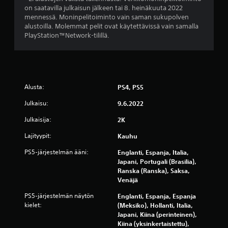
v
on saatavilla julkaisun jälkeen tai 8. heinäkuuta 2022
mennessä. Moninpelitoiminto vain saman sukupolven
o
alustoilla. Molemmat pelit ovat käytettävissä vain samalla
PlayStation™Network-tilillä.
s
t
e
Alusta:
PS4, PS5
l
Julkaisu:
9.6.2022
u
Julkaisija:
2K
Lajityypit:
Kauhu
a
PS5-järjestelmän ääni:
Englanti, Espanja, Italia,
)
Japani, Portugali (Brasilia),
Ranska (Ranska), Saksa,
Venäjä
PS5-järjestelmän näytön
Englanti, Espanja, Espanja
kielet:
(Meksiko), Hollanti, Italia,
Japani, Kiina (perinteinen),
Kiina (yksinkertaistettu),