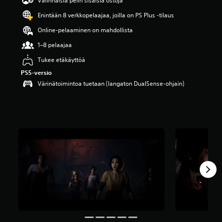
Valinnaisia pelin sisäisiä ostoja
v
Enintään 8 verkkopelaajaa, joilla on PS Plus -tilaus
i
i
Online-pelaaminen on mahdollista
d
e
1–8 pelaajaa
s
Tukee etäkäyttöä
t
ä
PS5-versio
(
Värinätoimintoa tuetaan (langaton DualSense-ohjain)
1
8
t
.
a
r
v
o
s
t
e
l
u
a