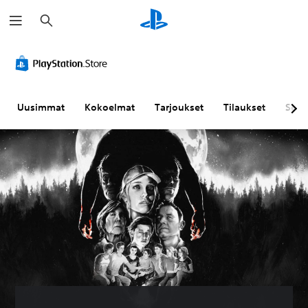
H
a
k
u
Uusimmat
Kokoelmat
Tarjoukset
Tilaukset
Sela