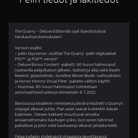
2
6
t
The Quarry – Deluxe Editionilla saat lisäväristyksiä
teinikauhukokemukseen!
ä
Version sisältö:
h
– pelin täysversio: sisältää The Quarry -pelin digitaaliset
PS5™- ja PS4™-versiot*
t
– Deluxe Bonus Content -paketti: 80-luvun hahmoasut
(saatavilla pelijulkaisun jälkeen, lisätietoja alla) sekä Death
e
Rewind -järjestelmän, Gorefest Movie Mode -vaihtoehdon
ja Horror History Visual Filter -paketin välitön käyttö
ä
– Huomaa: 80-luvun hahmoasut toimitetaan
automaattisesti pelissä viimeistään 8.7.2022.
v
Illansuussa kesäleirin viimeisenä päivänä Hackett’s Quarryn
i
ohjaajat alkavat juhlia. Pian asiat saavat kuitenkin ikävän
käänteen. Teinien kekkerit muuttuvat ennalta-
i
arvaamattomaksi kauhujen yöksi, kun veren tahrimat
paikalliset ja jokin vielä kauheampi alkavat jahdata heitä.
d
Pelaa kullakin yhdeksästä ohjaajasta jännittävässä