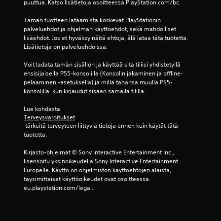
puuttua. Katso lisätietoja osoitteessa PlayStation.com/bc.
Tämän tuotteen lataamista koskevat PlayStationin 
palveluehdot ja ohjelman käyttöehdot, sekä mahdolliset 
lisäehdot. Jos et hyväksy näitä ehtoja, älä lataa tätä tuotetta. 
Lisätietoja on palveluehdoissa.
Voit ladata tämän sisällön ja käyttää sitä tiliisi yhdistetyllä 
ensisijaisella PS5-konsolilla (Konsolin jakaminen ja offline-
pelaaminen -asetuksella) ja millä tahansa muulla PS5-
konsolilla, kun kirjaudut sisään samalla tilillä.
Lue kohdasta 
Terveysvaroitukset
 tärkeitä terveyteen liittyviä tietoja ennen kuin käytät tätä 
tuotetta.
Kirjasto-ohjelmat © Sony Interactive Entertainment Inc., 
lisensoitu yksinoikeudella Sony Interactive Entertainment 
Europelle. Käyttö on ohjelmiston käyttöehtojen alaista, 
täysimittaiset käyttöoikeudet ovat osoitteessa 
eu.playstation.com/legal.