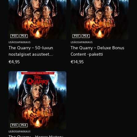
PS5
PS4
PS5
PS4
LISÄOSAPAKKAUS
LISÄOSAPAKKAUS
The Quarry – 50-luvun
The Quarry – Deluxe Bonus
nostalgiset asusteet
Content -paketti
hahmoille
€4,95
€14,95
PS5
PS4
LISÄOSAPAKKAUS