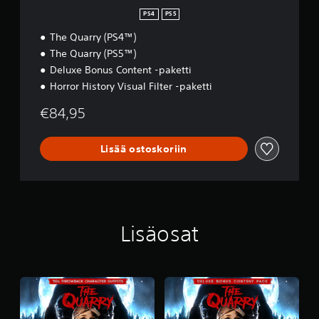
a
PS4
PS5
P
The Quarry (PS4™)
S
5
The Quarry (PS5™)
™
Deluxe Bonus Content -paketti
Horror History Visual Filter -paketti
€84,95
Lisää ostoskoriin
Lisäosat