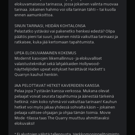
e
elokuvamaisessa tarinassa, jossa jokainen valinta muovaa
tarinaa. Jokainen hahmo voi olla tarinan tähti – tai kuolla
ennen aamunkoittoa.
s
SINUN TARINASI, HEIDÄN KOHTALONSA
t
Pelastatko ystäväsi vai pakenetko henkesi edestä? Olipa
päätös pieni tai suuri, jokainen niistä vaikuttaa tarinaasi ja
ä
ratkaisee, kuka jää kertomaan tapahtumista.
(
UPEA ELOKUVAMAINEN KOKEMUS
Modernit kasvojen liikemallinnus- ja elokuvalliset
1
valaistustekniikat sekä lahjakkaiden Hollywood-
näyttelijöiden upeat esitykset herättävät Hackett’s
8
Quarryn kauhut henkiin.
9
JAA PELOTTAVAT HETKET KAVEREIDEN KANSSA
Pelaa jopa 7 ystävän kanssa verkossa. Mukana olevat
9
pelaajat voivat seurata tapahtumia ja äänestää tärkeinä
hetkinä: näin koko ryhmä voi vaikuttaa tarinaan! Kauhun
5
hetket voi myös jakaa yhdessä sohvalta käsin – jokainen
pelaaja valitsee ohjaajan ja ohjaa tämän toimia. Movie
a
Mode -tilassa taas The Quarry muuttuu ahmittavaksi
elokuvaksi!
r
* Ei alustojen välistä tallennusta. Verkkomoninpelitoiminto