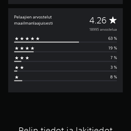
Pelaajien arvostelut
K
4.26
maailmanlaajuisesti
e
18995 arvostelua
63 %
s
19 %
k
7 %
i
3 %
a
8 %
r
v
o
4
.
Pelin tiedot ja lakitiedot