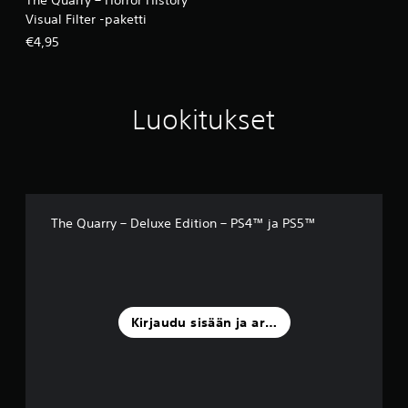
The Quarry – Horror History
Visual Filter -paketti
€4,95
Luokitukset
The Quarry – Deluxe Edition – PS4™ ja PS5™
Kirjaudu sisään ja arvostele