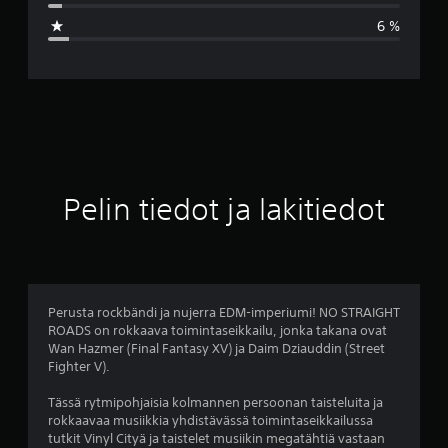
a
6 %
r
v
o
4
.
Pelin tiedot ja lakitiedot
3
9
t
Perusta rockbändi ja nujerra EDM-imperiumi! NO STRAIGHT
ROADS on rokkaava toimintaseikkailu, jonka takana ovat
ä
Wan Hazmer (Final Fantasy XV) ja Daim Dziauddin (Street
Fighter V).
h
Tässä rytmipohjaisia kolmannen persoonan taisteluita ja
t
rokkaavaa musiikkia yhdistävässä toimintaseikkailussa
tutkit Vinyl Cityä ja taistelet musiikin megatähtiä vastaan