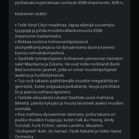
e
pyrkiessäsi nujertamaan sortavan EDM-imperiumin, NSR:n.
ä
Keskeinen sisältö:
v
• Tutki Vinyl Cityn maailmaa, tapaa elämää suurempia
tyyppejä ja johda musiikkivallankumousta EDM-
i
imperiumin kaatamiseksi.
• Rokkaa soolona toiminnantäyteisessä
i
yksinpelikampanjassa tai dynaamisena duona kaverisi
kanssa sohvakaksinpelissä.
d
• Opettele rytmipohjaisen kolmannen persoonan taistelun
salat Maydayna ja Zukena. He ovat indie-rockbändi Bunk
e
Bed Junctionin jäsenet, joilla on omat musiikkipohjaiset
aseensa ja hyökkäyksensä.
• Tuo rock takaisin päihittämällä musiikin megatähtiä eri
s
genreistä, kuten poppaava poikabändi, levyjä pyörittävä
DJ ja pianoa soittava lapsinero.
t
• Taistele oikeudesta rokata! Opettele uusia mahtavia
liikkeitä, päivitä kykyjäsi ja muuta lavasteet aseiksi musiikin
ä
voimalla.
• Koe mahtava dynaaminen ääniraita, jonka takana on
(
joukko musiikin huippuja, kuten Falk Au Yeong, Andy
Tunstall, Funk Fiction, James Landino, Masahiro
9
"Godspeed" Aoki, Az Samad, Clyde Rabatel ja Video Game
Orchestra.