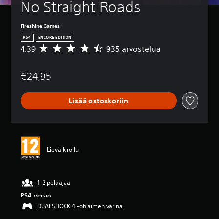
No Straight Roads
Fireshine Games
PS4
ENCORE EDITION
4.39
935 arvostelua
K
e
s
€24,95
k
i
a
Lisää ostoskoriin
r
v
o
4
.
3
Lievä kiroilu
9
t
ä
h
1–2 pelaajaa
t
PS4-versio
e
DUALSHOCK 4 -ohjaimen värinä
ä
v