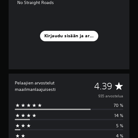
No Straight Roads
Kirjaudu sisään ja arvostele
Pelaajien arvostelut
K
4.39
maailmanlaajuisesti
e
935 arvostelua
70 %
s
14 %
k
5 %
i
4 %