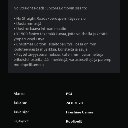
3
No Straight Roads: Encore Editionin sisältö:
5
• No Straight Roads -peruspelin täysversio
a
• Uusia remixejä
• Uusi rockaava introanimaatio
r
• Yli 500 fanien tekemää kuvaa, joita voi ihailla ja kerätä
ympäri Vinyl Cityä
v
• Christmas Edition -sisältöpäivitys, jossa on mm.
jouluteemaista musiikkia, koristeita ja asuja
o
• Käytettävyysparannuksia, kuten mm. paranneltuja
erikoistehosteita, äänimerkkejä, varustesettejä ja parempi
s
moninpelikamera
t
e
Alusta:
PS4
l
Julkaisu:
24.8.2020
u
Julkaisija:
Fireshine Games
a
Lajityypit:
Roolipelit