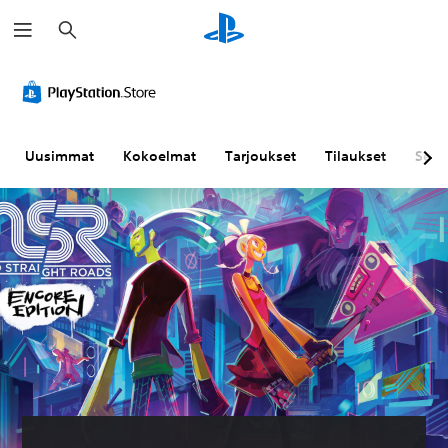
H
a
k
u
Uusimmat
Kokoelmat
Tarjoukset
Tilaukset
Sela