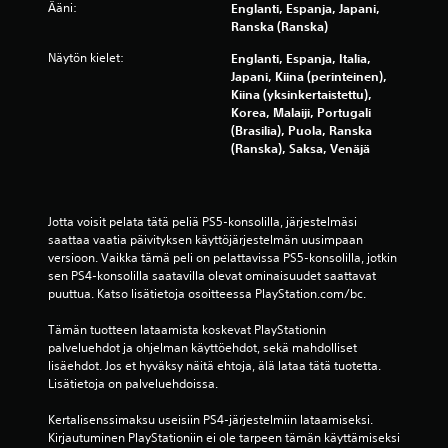
)
Ääni:
Englanti, Espanja, Japani,
Ranska (Ranska)
Näytön kielet:
Englanti, Espanja, Italia,
Japani, Kiina (perinteinen),
Kiina (yksinkertaistettu),
Korea, Malaiji, Portugali
(Brasilia), Puola, Ranska
(Ranska), Saksa, Venäjä
Jotta voisit pelata tätä peliä PS5-konsolilla, järjestelmäsi 
saattaa vaatia päivityksen käyttöjärjestelmän uusimpaan 
versioon. Vaikka tämä peli on pelattavissa PS5-konsolilla, jotkin 
sen PS4-konsolilla saatavilla olevat ominaisuudet saattavat 
puuttua. Katso lisätietoja osoitteessa PlayStation.com/bc.
Tämän tuotteen lataamista koskevat PlayStationin 
palveluehdot ja ohjelman käyttöehdot, sekä mahdolliset 
lisäehdot. Jos et hyväksy näitä ehtoja, älä lataa tätä tuotetta. 
Lisätietoja on palveluehdoissa.
Kertalisenssimaksu useisiin PS4-järjestelmiin lataamiseksi. 
Kirjautuminen PlayStationiin ei ole tarpeen tämän käyttämiseksi 