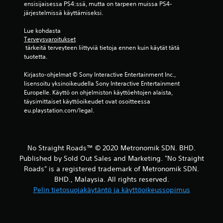
ensisijaisessa PS4:ssä, mutta on tarpeen muissa PS4-
järjestelmissä käyttämiseksi.
Lue kohdasta 
Terveysvaroitukset
 tärkeitä terveyteen liittyviä tietoja ennen kuin käytät tätä 
tuotetta.
Kirjasto-ohjelmat © Sony Interactive Entertainment Inc., 
lisensoitu yksinoikeudella Sony Interactive Entertainment 
Europelle. Käyttö on ohjelmiston käyttöehtojen alaista, 
täysimittaiset käyttöoikeudet ovat osoitteessa 
eu.playstation.com/legal.
No Straight Roads™ © 2020 Metronomik SDN. BHD.
Published by Sold Out Sales and Marketing. "No Straight
Roads" is a registered trademark of Metronomik SDN.
BHD., Malaysia. All rights reserved.
Pelin tietosuojakäytäntö ja käyttöoikeussopimus