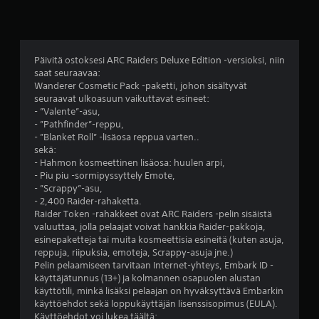
0
9
t
Päivitä ostoksesi ARC Raiders Deluxe Edition -versioksi, niin
saat seuraavaa:
ä
Wanderer Cosmetic Pack -paketti, johon sisältyvät
seuraavat ulkoasuun vaikuttavat esineet:
h
- ”Valente”-asu,
- ”Pathfinder”-reppu,
t
- ”Blanket Roll” -lisäosa reppua varten..
sekä:
e
- Hahmon kosmeettinen lisäosa: huulen arpi,
- Piu piu -sormipyssyttely Emote,
ä
- ”Scrappy”-asu,
- 2,400 Raider-rahaketta.
v
Raider Token -rahakkeet ovat ARC Raiders -pelin sisäistä
valuuttaa, jolla pelaajat voivat hankkia Raider-pakkoja,
i
esinepaketteja tai muita kosmeettisia esineitä (kuten asuja,
reppuja, riipuksia, emoteja, Scrappy-asuja jne.)
i
Pelin pelaamiseen tarvitaan Internet-yhteys, Embark ID -
käyttäjätunnus (13+) ja kolmannen osapuolen alustan
d
käyttötili, minkä lisäksi pelaajan on hyväksyttävä Embarkin
käyttöehdot sekä loppukäyttäjän lisenssisopimus (EULA).
Käyttöehdot voi lukea täältä: