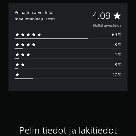
Pelaajien arvostelut
K
4.09
maailmanlaajuisesti
e
66363 arvostelua
69 %
s
8 %
k
4 %
i
3 %
a
17 %
r
v
o
4
.
Pelin tiedot ja lakitiedot