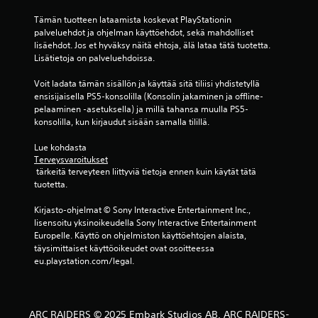
v
Tämän tuotteen lataamista koskevat PlayStationin 
o
palveluehdot ja ohjelman käyttöehdot, sekä mahdolliset 
lisäehdot. Jos et hyväksy näitä ehtoja, älä lataa tätä tuotetta. 
s
Lisätietoja on palveluehdoissa.
t
Voit ladata tämän sisällön ja käyttää sitä tiliisi yhdistetyllä 
ensisijaisella PS5-konsolilla (Konsolin jakaminen ja offline-
e
pelaaminen -asetuksella) ja millä tahansa muulla PS5-
konsolilla, kun kirjaudut sisään samalla tilillä.
l
Lue kohdasta 
u
Terveysvaroitukset
 tärkeitä terveyteen liittyviä tietoja ennen kuin käytät tätä 
a
tuotetta.
)
Kirjasto-ohjelmat © Sony Interactive Entertainment Inc., 
lisensoitu yksinoikeudella Sony Interactive Entertainment 
Europelle. Käyttö on ohjelmiston käyttöehtojen alaista, 
täysimittaiset käyttöoikeudet ovat osoitteessa 
eu.playstation.com/legal.
ARC RAIDERS © 2025 Embark Studios AB. ARC RAIDERS-