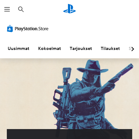
H
a
k
u
Uusimmat
Kokoelmat
Tarjoukset
Tilaukset
Sela