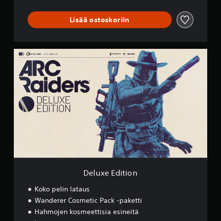
Lisää ostoskoriin
D
e
l
u
x
e
E
d
i
t
i
o
n
Deluxe Edition
Koko pelin lataus
Wanderer Cosmetic Pack -paketti
Hahmojen kosmeettisia esineitä