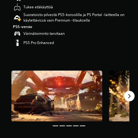
ä
Tukee etäkäyttöä
v
Suoratoisto pilvestä PS5-konsolilla ja PS Portal ‑laitteella on
i
käytettävissä vain Premium ‑tilauksella
i
d
PS5-versio
e
Värinätoiminto tarvitaan
s
PS5 Pro Enhanced
t
ä
(
6
6
t
.
a
r
v
o
s
t
e
l
u
a