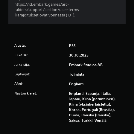
e
https://id.embark.games/arc-
raiders/support/section/user-terms.
s
Ikärajoitukset ovat voimassa (13+).
t
ä
(
Alusta:
PS5
6
Julkaisu:
30.10.2025
Julkaisija:
Embark Studios AB
6
Lajityypit:
Toiminta
3
Ääni:
Englanti
6
Näytön kielet:
Englanti, Espanja, Italia,
3
Japani, Kiina (perinteinen),
Kiina (yksinkertaistettu),
a
Korea, Portugali (Brasilia),
Puola, Ranska (Ranska),
Saksa, Turkki, Venäjä
r