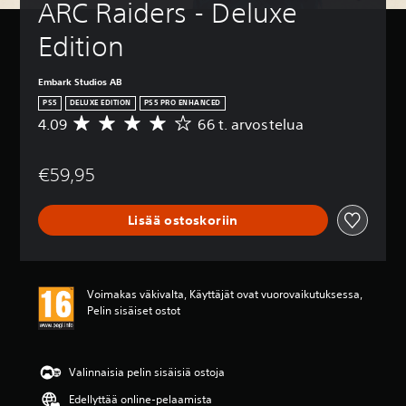
ARC Raiders - Deluxe 
Edition
Embark Studios AB
PS5
DELUXE EDITION
PS5 PRO ENHANCED
4.09
66 t. arvostelua
K
e
s
€59,95
k
i
a
Lisää ostoskoriin
r
v
o
4
.
Voimakas väkivalta, Käyttäjät ovat vuorovaikutuksessa,
0
Pelin sisäiset ostot
9
t
ä
h
Valinnaisia pelin sisäisiä ostoja
t
Edellyttää online-pelaamista
e