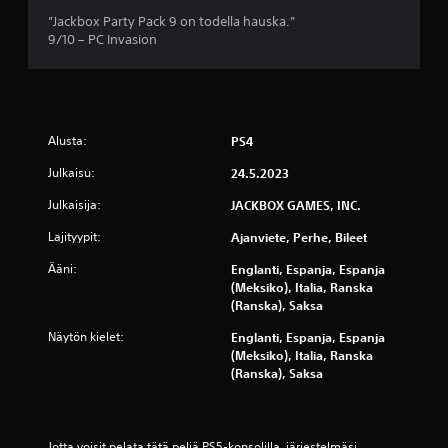
t
”Jackbox Party Pack 9 on todella hauska.”
e
9/10 – PC Invasion
l
u
Alusta:
PS4
a
Julkaisu:
24.5.2023
)
Julkaisija:
JACKBOX GAMES, INC.
Lajityypit:
Ajanviete, Perhe, Bileet
Ääni:
Englanti, Espanja, Espanja
(Meksiko), Italia, Ranska
(Ranska), Saksa
Näytön kielet:
Englanti, Espanja, Espanja
(Meksiko), Italia, Ranska
(Ranska), Saksa
Jotta voisit pelata tätä peliä PS5-konsolilla, järjestelmäsi 