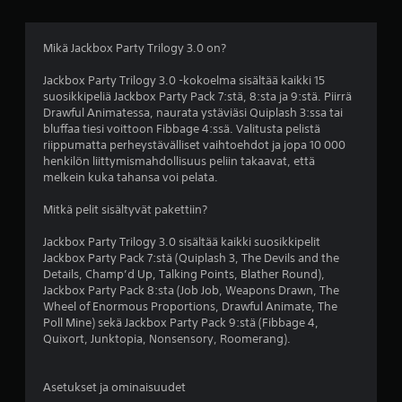
9
t
Mikä Jackbox Party Trilogy 3.0 on?
ä
Jackbox Party Trilogy 3.0 -kokoelma sisältää kaikki 15
suosikkipeliä Jackbox Party Pack 7:stä, 8:sta ja 9:stä. Piirrä
h
Drawful Animatessa, naurata ystäviäsi Quiplash 3:ssa tai
bluffaa tiesi voittoon Fibbage 4:ssä. Valitusta pelistä
t
riippumatta perheystävälliset vaihtoehdot ja jopa 10 000
henkilön liittymismahdollisuus peliin takaavat, että
e
melkein kuka tahansa voi pelata.
ä
Mitkä pelit sisältyvät pakettiin?
v
Jackbox Party Trilogy 3.0 sisältää kaikki suosikkipelit
Jackbox Party Pack 7:stä (Quiplash 3, The Devils and the
i
Details, Champ’d Up, Talking Points, Blather Round),
Jackbox Party Pack 8:sta (Job Job, Weapons Drawn, The
i
Wheel of Enormous Proportions, Drawful Animate, The
Poll Mine) sekä Jackbox Party Pack 9:stä (Fibbage 4,
d
Quixort, Junktopia, Nonsensory, Roomerang).
e
Asetukset ja ominaisuudet