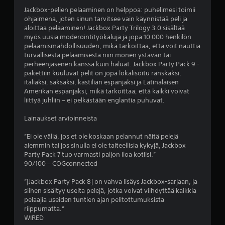
s
Jackbox-pelien pelaaminen on helppoa: puhelimesi toimii
ohjaimena, joten sinun tarvitsee vain käynnistää peli ja
t
aloittaa pelaaminen! Jackbox Party Trilogy 3.0 sisältää
myös uusia moderointityökaluja ja jopa 10 000 henkilön
ä
pelaamismahdollisuuden, mikä tarkoittaa, että voit nauttia
turvallisesta pelaamisesta niin monen ystävän tai
(
perheenjäsenen kanssa kuin haluat. Jackbox Party Pack 9 -
pakettiin kuuluvat pelit on jopa lokalisoitu ranskaksi,
9
italiaksi, saksaksi, kastilian espanjaksi ja Latinalaisen
Amerikan espanjaksi, mikä tarkoittaa, että kaikki voivat
0
liittyä juhliin – ei pelkästään englantia puhuvat.
5
Lainaukset arvioinneista
a
”Ei ole väliä, jos et ole koskaan pelannut näitä pelejä
aiemmin tai jos sinulla ei ole taiteellisia kykyjä, Jackbox
r
Party Pack 7 tuo varmasti paljon iloa kotiisi.”
90/100 – COGconnected
v
”[Jackbox Party Pack 8] on vahva lisäys Jackbox-sarjaan, ja
o
siihen sisältyy useita pelejä, jotka voivat viihdyttää kaikkia
pelaajia useiden tuntien ajan pelitottumuksista
s
riippumatta.”
WIRED