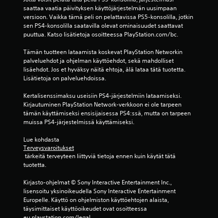
saattaa vaatia päivityksen käyttöjärjestelmän uusimpaan 
versioon. Vaikka tämä peli on pelattavissa PS5-konsolilla, jotkin 
sen PS4-konsolilla saatavilla olevat ominaisuudet saattavat 
puuttua. Katso lisätietoja osoitteessa PlayStation.com/bc.
Tämän tuotteen lataamista koskevat PlayStation Networkin 
palveluehdot ja ohjelman käyttöehdot, sekä mahdolliset 
lisäehdot. Jos et hyväksy näitä ehtoja, älä lataa tätä tuotetta. 
Lisätietoja on palveluehdoissa.
Kertalisenssimaksu useisiin PS4-järjestelmiin lataamiseksi. 
Kirjautuminen PlayStation Network-verkkoon ei ole tarpeen 
tämän käyttämiseksi ensisijaisessa PS4:ssä, mutta on tarpeen 
muissa PS4-järjestelmissä käyttämiseksi.
Lue kohdasta 
Terveysvaroitukset
 tärkeitä terveyteen liittyviä tietoja ennen kuin käytät tätä 
tuotetta.
Kirjasto-ohjelmat © Sony Interactive Entertainment Inc., 
lisensoitu yksinoikeudella Sony Interactive Entertainment 
Europelle. Käyttö on ohjelmiston käyttöehtojen alaista, 
täysimittaiset käyttöoikeudet ovat osoitteessa 
eu.playstation.com/legal.