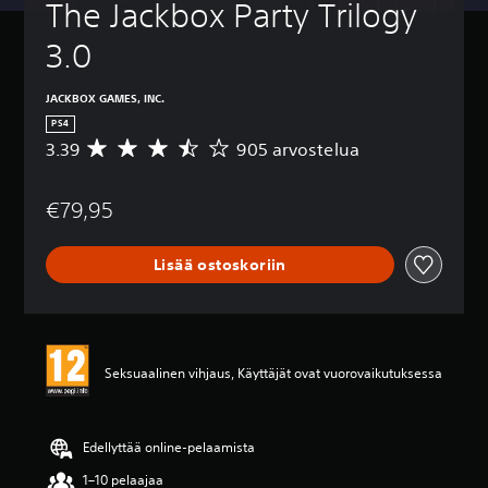
The Jackbox Party Trilogy 
3.0
JACKBOX GAMES, INC.
PS4
3.39
905 arvostelua
K
e
s
€79,95
k
i
a
Lisää ostoskoriin
r
v
o
3
.
3
Seksuaalinen vihjaus, Käyttäjät ovat vuorovaikutuksessa
9
t
ä
h
Edellyttää online-pelaamista
t
1–10 pelaajaa
e