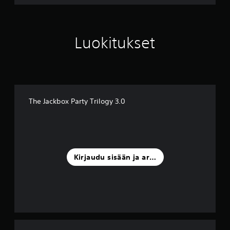
.
0
Luokitukset
The Jackbox Party Trilogy 3.0
Kirjaudu sisään ja arvostele