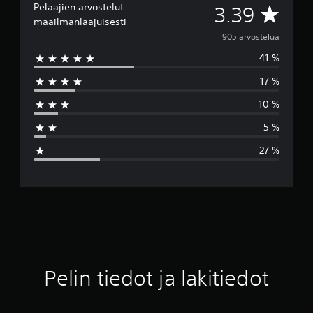
Pelaajien arvostelut
K
3.39
maailmanlaajuisesti
e
905 arvostelua
41 %
s
17 %
k
10 %
i
5 %
a
27 %
r
v
o
3
.
Pelin tiedot ja lakitiedot
3