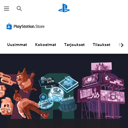
H
a
k
u
Uusimmat
Kokoelmat
Tarjoukset
Tilaukset
Sela