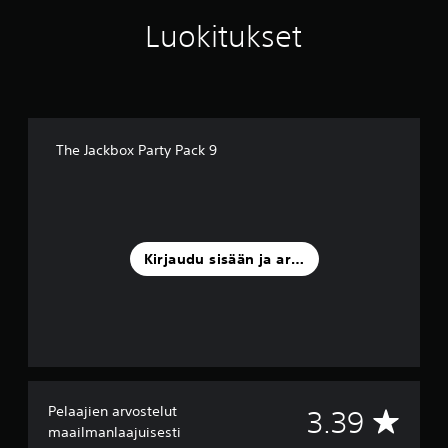
Luokitukset
The Jackbox Party Pack 9
Kirjaudu sisään ja arvostele
Pelaajien arvostelut
K
3.39
maailmanlaajuisesti