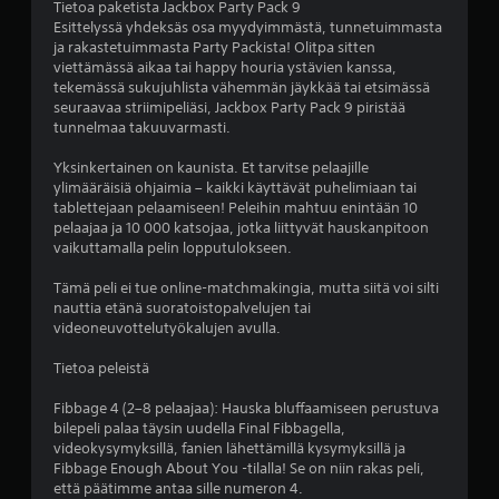
t
Tietoa paketista Jackbox Party Pack 9
Esittelyssä yhdeksäs osa myydyimmästä, tunnetuimmasta
ä
ja rakastetuimmasta Party Packista! Olitpa sitten
viettämässä aikaa tai happy houria ystävien kanssa,
h
tekemässä sukujuhlista vähemmän jäykkää tai etsimässä
seuraavaa striimipeliäsi, Jackbox Party Pack 9 piristää
t
tunnelmaa takuuvarmasti.
e
Yksinkertainen on kaunista. Et tarvitse pelaajille
ylimääräisiä ohjaimia – kaikki käyttävät puhelimiaan tai
ä
tablettejaan pelaamiseen! Peleihin mahtuu enintään 10
pelaajaa ja 10 000 katsojaa, jotka liittyvät hauskanpitoon
v
vaikuttamalla pelin lopputulokseen.
i
Tämä peli ei tue online-matchmakingia, mutta siitä voi silti
nauttia etänä suoratoistopalvelujen tai
i
videoneuvottelutyökalujen avulla.
d
Tietoa peleistä
e
Fibbage 4 (2–8 pelaajaa): Hauska bluffaamiseen perustuva
bilepeli palaa täysin uudella Final Fibbagella,
videokysymyksillä, fanien lähettämillä kysymyksillä ja
s
Fibbage Enough About You -tilalla! Se on niin rakas peli,
että päätimme antaa sille numeron 4.