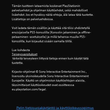
Tämän tuotteen lataamista koskevat PlayStationin 
palveluehdot ja ohjelman käyttöehdot, sekä mahdolliset 
lisäehdot. Jos et hyväksy näitä ehtoja, älä lataa tätä tuotetta. 
Lisätietoja on palveluehdoissa.
Voit ladata tämän sisällön ja käyttää sitä tiliisi yhdistetyllä 
ensisijaisella PS5-konsolilla (Konsolin jakaminen ja offline-
pelaaminen -asetuksella) ja millä tahansa muulla PS5-
konsolilla, kun kirjaudut sisään samalla tilillä.
Lue kohdasta 
Terveysvaroitukset
 tärkeitä terveyteen liittyviä tietoja ennen kuin käytät tätä 
tuotetta.
Kirjasto-ohjelmat © Sony Interactive Entertainment Inc., 
lisensoitu yksinoikeudella Sony Interactive Entertainment 
Europelle. Käyttö on ohjelmiston käyttöehtojen alaista, 
täysimittaiset käyttöoikeudet ovat osoitteessa 
eu.playstation.com/legal.
Pelin tietosuojakäytäntö ja käyttöoikeussopimus