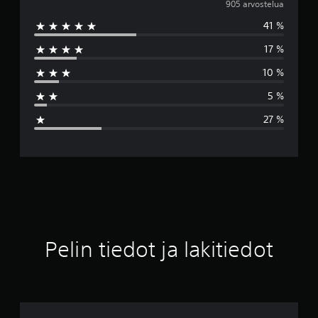
e
905 arvostelua
41 %
s
17 %
k
10 %
i
5 %
a
27 %
r
v
o
3
.
Pelin tiedot ja lakitiedot
3
9