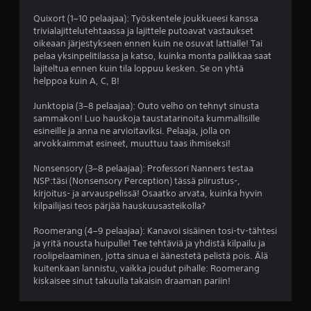
t
Quixort (1–10 pelaajaa): Työskentele joukkueesi kanssa
ä
trivialajittelutehtaassa ja lajittele putoavat vastaukset
oikeaan järjestykseen ennen kuin ne osuvat lattialle! Tai
(
pelaa yksinpelitilassa ja katso, kuinka monta palikkaa saat
lajiteltua ennen kuin tila loppuu kesken. Se on yhtä
9
helppoa kuin A, C, B!
0
Junktopia (3–8 pelaajaa): Outo velho on tehnyt sinusta
sammakon! Luo hauskoja taustatarinoita kummallisille
5
esineille ja anna ne arvioitaviksi. Pelaaja, jolla on
arvokkaimmat esineet, muuttuu taas ihmiseksi!
a
Nonsensory (3–8 pelaajaa): Professori Nanners testaa
r
NSP:täsi (Nonsensory Perception) tässä piirustus-,
kirjoitus- ja arvauspelissä! Osaatko arvata, kuinka hyvin
v
kilpailijasi teos pärjää hauskuusasteikolla?
o
Roomerang (4–9 pelaajaa): Kanavoi sisäinen tosi-tv-tähtesi
ja yritä nousta huipulle! Tee tehtäviä ja yhdistä kilpailu ja
s
roolipelaaminen, jotta sinua ei äänestetä pelistä pois. Älä
kuitenkaan lannistu, vaikka joudut pihalle: Roomerang
t
kiskaisee sinut takuulla takaisin draaman pariin!
e