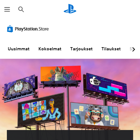
H
a
k
u
Uusimmat
Kokoelmat
Tarjoukset
Tilaukset
Sela