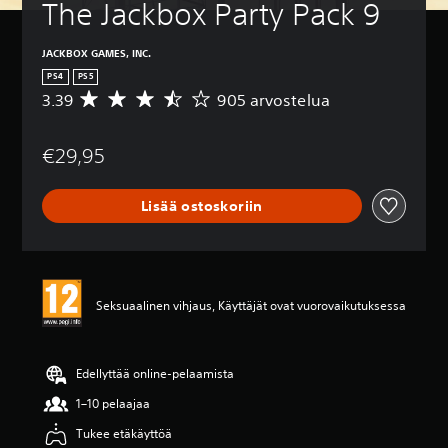
The Jackbox Party Pack 9
JACKBOX GAMES, INC.
PS4
PS5
3.39
905 arvostelua
K
e
s
€29,95
k
i
a
Lisää ostoskoriin
r
v
o
3
.
3
Seksuaalinen vihjaus, Käyttäjät ovat vuorovaikutuksessa
9
t
ä
h
Edellyttää online-pelaamista
t
1–10 pelaajaa
e
ä
Tukee etäkäyttöä
v