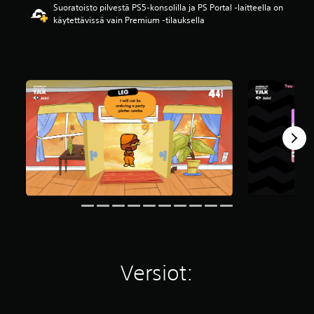
Suoratoisto pilvestä PS5-konsolilla ja PS Portal ‑laitteella on
i
käytettävissä vain Premium ‑tilauksella
i
d
e
s
t
ä
(
9
0
5
a
r
v
o
s
t
e
l
u
a
Versiot:
)