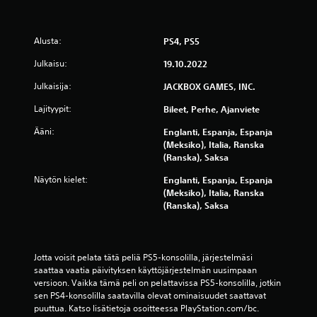
l
Alusta:
PS4, PS5
u
Julkaisu:
19.10.2022
a
Julkaisija:
JACKBOX GAMES, INC.
)
Lajityypit:
Bileet, Perhe, Ajanviete
Ääni:
Englanti, Espanja, Espanja
(Meksiko), Italia, Ranska
(Ranska), Saksa
Näytön kielet:
Englanti, Espanja, Espanja
(Meksiko), Italia, Ranska
(Ranska), Saksa
Jotta voisit pelata tätä peliä PS5-konsolilla, järjestelmäsi 
saattaa vaatia päivityksen käyttöjärjestelmän uusimpaan 
versioon. Vaikka tämä peli on pelattavissa PS5-konsolilla, jotkin 
sen PS4-konsolilla saatavilla olevat ominaisuudet saattavat 
puuttua. Katso lisätietoja osoitteessa PlayStation.com/bc.