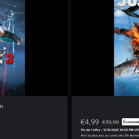
s
t
C
a
u
s
e
3
on
€4,99
€19,99
Économi
Remise par rappor
Fin de l'offre : 12/8/2026 10:59 PM UT
Prix le plus bas au cours des 30 dernie