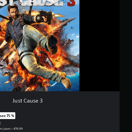
Just Cause 3
sez 75 %
t au prix d'origine de €19,99
C
rs jours : €19,99