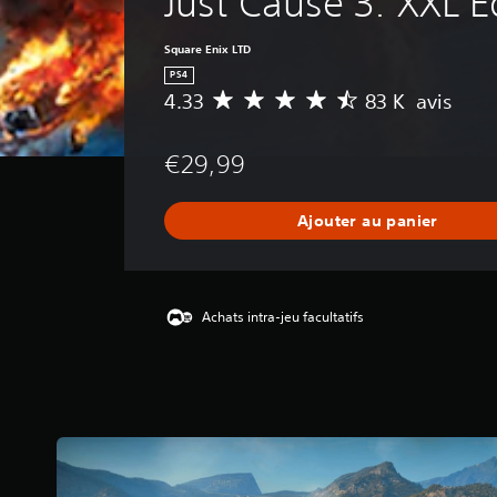
Just Cause 3: XXL E
Square Enix LTD
PS4
4.33
83 K avis
M
o
y
€29,99
e
n
n
Ajouter au panier
e
d
e
s
a
Achats intra-jeu facultatifs
v
i
s
:
4
.
3