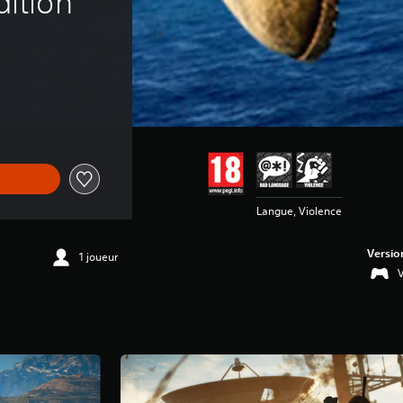
dition
Langue, Violence
Versio
1 joueur
V