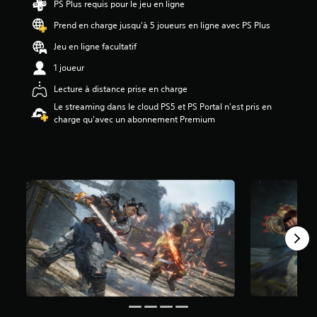
PS Plus requis pour le jeu en ligne
6
Prend en charge jusqu'à 5 joueurs en ligne avec PS Plus
é
Jeu en ligne facultatif
t
o
1 joueur
i
Lecture à distance prise en charge
l
e
Le streaming dans le cloud PS5 et PS Portal n'est pris en
s
charge qu'avec un abonnement Premium
s
u
r
5
(
1
1
K
a
v
i
s
)