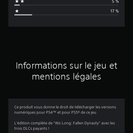
5 %
n
17 %
e
d
e
s
a
Informations sur le jeu et
v
mentions légales
i
s
Ce produit vous donne le droit de télécharger les versions
numériques pour PS4™ et pour PS5® de ce jeu.
:
L'édition complète de "Wo Long: Fallen Dynasty" avec les
3
trois DLCs payants !