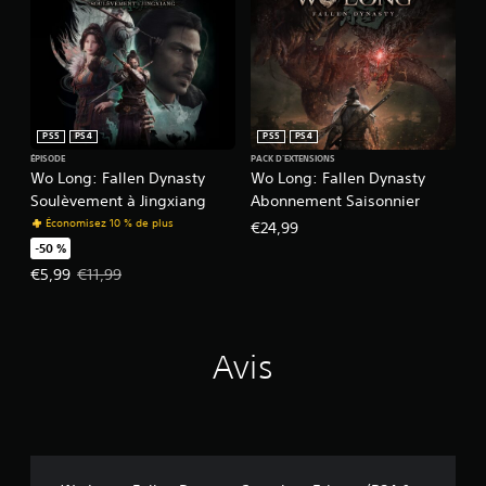
PS5
PS4
PS5
PS4
ÉPISODE
PACK D'EXTENSIONS
Wo Long: Fallen Dynasty
Wo Long: Fallen Dynasty
Soulèvement à Jingxiang
Abonnement Saisonnier
Économisez 10 % de plus
€24,99
-50 %
Prix de l'offre : €5,99 Prix initial : €11,99
€5,99
€11,99
Avis