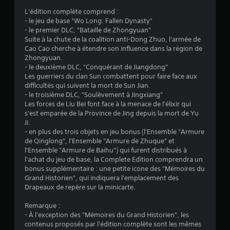
u
L'édition complète comprend :
- le jeu de base "Wo Long: Fallen Dynasty"
r
- le premier DLC, "Bataille de Zhongyuan"
Suite à la chute de la coalition anti-Dong Zhuo, l'armée de
5
Cao Cao cherche à étendre son influence dans la région de
Zhongyuan.
(
- le deuxième DLC, "Conquérant de Jiangdong"
Les guerriers du clan Sun combattent pour faire face aux
1
difficultés qui suivent la mort de Sun Jian.
- le troisième DLC, "Soulèvement à Jingxiang"
1
Les forces de Liu Bei font face à la menace de l'élixir qui
s'est emparée de la Province de Jing depuis la mort de Yu
9
Ji.
- en plus des trois objets en jeu bonus (l'Ensemble "Armure
8
de Qinglong", l'Ensemble "Armure de Zhuque" et
l'Ensemble "Armure de Baihu") qui furent distribués à
4
l'achat du jeu de base, la Complete Edition comprendra un
bonus supplémentaire : une petite icone des "Mémoires du
Grand Historien", qui indiquera l'emplacement des
Drapeaux de repère sur la minicarte.
a
Remarque :
v
- À l'exception des "Mémoires du Grand Historien", les
contenus proposés par l'édition complète sont les mêmes