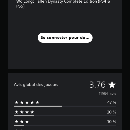
Wo Long: Fallen Dynasty Complete Edition (PS4 &
PS5)
Se connecter pour donner un avis
M
3.76
Avis global des joueurs
o
11984 avis
47 %
y
20 %
e
10 %
n