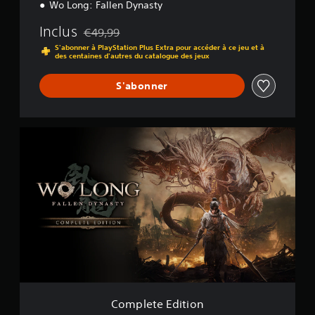
Wo Long: Fallen Dynasty
Inclus
€49,99
Remise par rapport au prix d'origine de €49,99
S'abonner à PlayStation Plus Extra pour accéder à ce jeu et à
des centaines d'autres du catalogue des jeux
S'abonner
C
o
m
p
l
e
t
e
E
d
i
t
i
o
Complete Edition
n