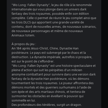
.
"Wo Long: Fallen Dynasty", le jeu de rôle à la renommée
internationale qui vous plonge dans un univers dark
7
fantasy des trois royaumes, possède enfin son édition
complète. Celle-ci permet de réunir le jeu complet ainsi que
6
les trois DLCS qui apportent une grande variété de
contenu, dont de nouvelles armes, de nouveaux scénarios,
de nouveaux personnages et même de nouveaux
Animaux totem.
é
À propos du jeu :
t
An 184 après Jésus-Christ, Chine, Dynastie Han
postérieure. Le pays est submergé par le chaos et la
o
destruction. La dynastie impériale, autrefois si prospère,
est sur le point de s'effondrer.
"Wo Long: Fallen Dynasty" est une histoire spectaculaire et
i
pleine d'action qui suit les péripéties d'un milicien
anonyme combattant pour survivre dans une version dark
l
fantasy de la dynastie Han postérieure, où les démons
tourmentent les trois royaumes. Le joueur affrontera des
e
démons mortels et des guerriers surhumains à l'aide de
son épée et des arts martiaux chinois, et tentera de
s
surmonter les obstacles en éveillant le pouvoir qui
sommeille en lui.
s
Des profondeurs des ténèbres, surgit un dragon.