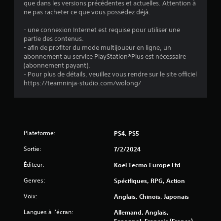
i
que dans les versions précédentes et actuelles. Attention à
ne pas racheter ce que vous possédez déjà.
s
- une connexion Internet est requise pour utiliser une
partie des contenus.
)
- afin de profiter du mode multijoueur en ligne, un
abonnement au service PlayStation®Plus est nécessaire
(abonnement payant).
- Pour plus de détails, veuillez vous rendre sur le site officiel
https://teamninja-studio.com/wolong/
Plateforme:
PS4, PS5
Sortie:
7/2/2024
Éditeur:
Koei Tecmo Europe Ltd
Genres:
Spécifiques, RPG, Action
Voix:
Anglais, Chinois, Japonais
Langues à l'écran:
Allemand, Anglais,
Espagnol, Français (France),