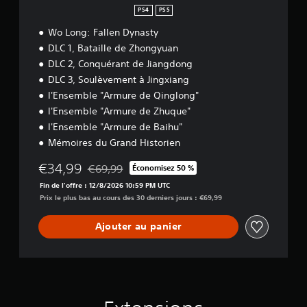
PS4
PS5
Wo Long: Fallen Dynasty
DLC 1, Bataille de Zhongyuan
DLC 2, Conquérant de Jiangdong
DLC 3, Soulèvement à Jingxiang
l'Ensemble "Armure de Qinglong"
l'Ensemble "Armure de Zhuque"
l'Ensemble "Armure de Baihu"
Mémoires du Grand Historien
€34,99
€69,99
Économisez 50 %
Remise par rapport au prix d'origine de €69,99
Fin de l'offre : 12/8/2026 10:59 PM UTC
Prix le plus bas au cours des 30 derniers jours : €69,99
Ajouter au panier