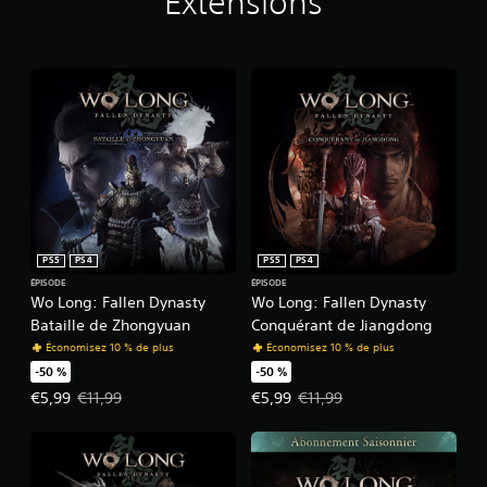
Extensions
PS5
PS4
PS5
PS4
ÉPISODE
ÉPISODE
Wo Long: Fallen Dynasty
Wo Long: Fallen Dynasty
Bataille de Zhongyuan
Conquérant de Jiangdong
Économisez 10 % de plus
Économisez 10 % de plus
-50 %
-50 %
Prix de l'offre : €5,99 Prix initial : €11,99
Prix de l'offre : €5,99 Prix initial 
€5,99
€11,99
€5,99
€11,99