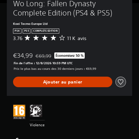
Wo Long: Fallen Dynasty 
Complete Edition (PS4 & PS5)
Koei Tecmo Europe Ltd
PS4
PS5
COMPLETE EDITION
3.76
11 K avis
M
o
y
€34,99
e
€69,99
Économisez 50 %
Remise par rapport au prix d'origine de €69,99
n
Fin de l'offre : 12/8/2026 10:59 PM UTC
n
Prix le plus bas au cours des 30 derniers jours : €69,99
e
d
Ajouter au panier
e
s
a
v
i
s
:
Violence
3
.
7