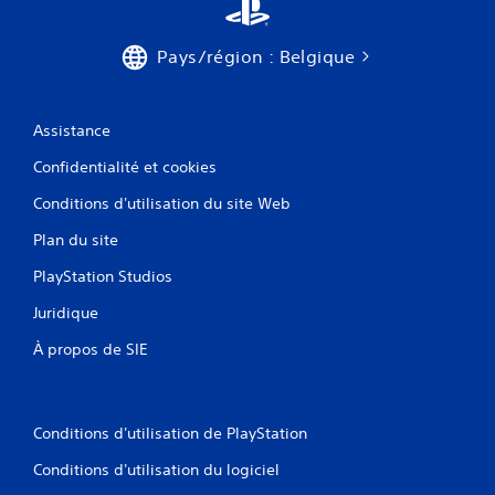
a
b
l
Pays/région : Belgique
e
s
a
Assistance
n
s
Confidentialité et cookies
c
Conditions d'utilisation du site Web
o
m
Plan du site
m
a
PlayStation Studios
n
Juridique
d
e
À propos de SIE
s
d
e
d
Conditions d'utilisation de PlayStation
é
Conditions d'utilisation du logiciel
t
e