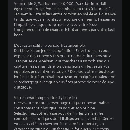
o
t
Vermintide 2, Warhammer 40,000: Darktide introduit
o
n
é
également un système de combats intenses à l'arme à feu.
c
r
g
Trouvez le juste milieu entre combat en mêlée et à distance
a
a
é
tandis que vous affrontez une cohue d'ennemis. Ressentez
l
l
g
l'impact de chaque coup assené avec votre épée
e
e
tronçonneuse ou de chaque tir brûlant émis par votre fusil
l
s
m
laser.
a
o
e
u
b
n
Mourez en solitaire ou souffrez ensemble
l
l
t
Darktide est un jeu en coopération. Errer trop loin vous
a
e
f
expose à des ennemis tels que le Cerbère du Chaos ou la
s
d
o
Trappeuse de Moebian, qui cherchent à immobiliser ou
a
e
u
capturer les parias. Une fois dans leurs griffes, seuls vos
i
r
s
équipiers peuvent vous sauver ! De plus, votre robustesse
s
n
j
innée, cette détermination à avancer malgré la douleur, ne
i
i
se recharge que lorsque vous êtes proche de votre équipe
o
e
e
d'attaque.
y
d
s
e
s
o
Votre personnage, votre style de jeu
t
t
r
Créez votre propre personnage unique et personnalisez
e
i
a
son apparence physique, sa voix et son origine.
x
c
l
Sélectionnez votre classe pour définir les traits et les
t
k
e
compétences uniques dont il disposera au combat. Serez-
e
m
s
vous un vétéran chevronné de l'armée impériale, un
.
e
(
étranger narquois ou un fanatique fougueux ? Le choix