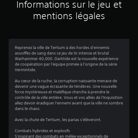
6
Informations sur le jeu et
s
t
a
i
i
9
n
mentions légales
n
l
s
f
i
p
5
o
s
a
r
é
s
5
m
p
s
a
a
e
t
Reprenez la ville de Tertium à des hordes d'ennemis
r
r
i
assoiffés de sang dans ce jeu de tir intense et brutal.
l
p
a
o
Warhammer 40,000: Darktide est la nouvelle expérience
e
a
n
de coopération par l'équipe primée à l'origine de la série
j
r
v
s
Vermintide.
e
l
v
u
e
i
i
Au cœur de la ruche, la corruption naissante menace de
.
s
s
devenir une vague écrasante de ténèbres. Une nouvelle
c
s
u
force mystérieuse et maléfique cherche à prendre le
o
I
e
contrôle de la ville entière. Vous et vos alliés de l'Inquisition
m
)
l
n
allez devoir éradiquer l'ennemi avant que la ville ne sombre
m
l
v
dans le chaos.
a
e
e
n
s
Avec la chute de Tertium, les parias s'élèveront.
r
d
s
e
s
o
Combats hybrides et explosifs
s
i
n
S'inspirant des combats en mêlée exceptionnels de
v