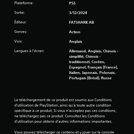
t
Plateforme:
PS5
t
t
e
a
Sortie:
3/12/2024
s
n
.
Éditeur:
FATSHARK AB
t
d
Genres:
Action
'
i
Voix:
Anglais
n
v
Langues à l'écran:
Allemand, Anglais, Chinois -
e
simplifié, Chinois -
r
traditionnel, Coréen,
s
Espagnol, Français (France),
e
Italien, Japonais, Polonais,
r
Portugais (Brésil), Russe
l
e
s
j
Le téléchargement de ce produit est soumis aux Conditions 
o
d'utilisation de PlayStation, ainsi qu'à toute autre condition 
y
spécifique à ce produit. Si vous n'acceptez pas ces conditions, 
s
ne téléchargez pas ce produit. Consultez les Conditions 
t
d'utilisation pour obtenir d'autres informations importantes.
i
c
Vous pouvez télécharger ce contenu et y jouer sur la console 