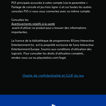
k
PS5 principale associée à votre compte (via le paramètre « 
s
Partage de console et jeu hors ligne ») et sur toutes les autres 
v
consoles PS5 si vous vous connectez avec ce même compte.
o
u
Consultez les 
s
Avertissements relatifs à la santé
s
 avant d'utiliser ce produit pour y trouver des informations 
o
importantes.
n
t
La licence de la bibliothèque de programmes ©Sony Interactive 
p
Entertainment Inc. est la propriété exclusive de Sony Interactive 
r
Entertainment Europe. Soumis aux conditions d’utilisation des 
o
logiciels. Pour consulter les droits d’utilisation complets, 
p
rendez-vous sur eu.playstation.com/legal.
o
s
é
e
Charte de confidentialité et CLUF du jeu
s
.
J
o
u