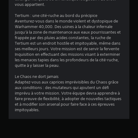
n
vous appartient.
B
t
a
o
Tertium : une cité-ruche au bord du précipice
s
u
Aventurez-vous dans le monde violent et dystopique de
i
p
Warhammer 40,000. Des usines à la chaleur infernale
q
a
jusqu'à la zone de maintenance aux eaux pourrissantes et
u
r
frappée par des pluies acides constantes, la ruche de
e
v
Tertium est un endroit hostile et impitoyable, même dans
i
)
ses meilleurs jours. Votre mission est de servir la fervente
b
Inquisition en effectuant des missions visant à exterminer
D
r
les menaces tapies dans les profondeurs de la cité-ruche,
e
a
quitte à y laisser la peau.
s
t
o
i
Le Chaos ne dort jamais
p
o
Adaptez-vous aux caprices imprévisibles du Chaos grâce
t
n
aux conditions : des mutateurs qui ajoutent un défi
i
s
imprévu à votre mission. Votre équipe devra apprendre à
o
d
faire preuve de flexibilité, à adopter de nouvelles tactiques
n
e
et à modifier son arsenal pour faire face à ces épreuves
s
s
impitoyables.
p
m
e
a
r
n
m
e
e
t