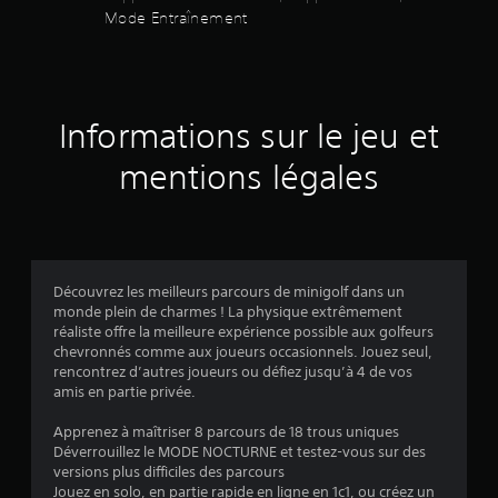
s
s
s
Mode Entraînement
i
p
s
n
e
f
c
u
o
t
r
e
Informations sur le jeu et
m
r
r
a
u
t
mentions légales
5
n
i
d
o
(
é
n
l
s
2
a
v
i
i
Découvrez les meilleurs parcours de minigolf dans un
6
i
s
monde plein de charmes ! La physique extrêmement
m
u
réaliste offre la meilleure expérience possible aux golfeurs
8
p
e
chevronnés comme aux joueurs occasionnels. Jouez seul,
a
l
rencontrez d’autres joueurs ou défiez jusqu’à 4 de vos
r
3
l
amis en partie privée.
t
e
i
s
Apprenez à maîtriser 8 parcours de 18 trous uniques
.
s
Déverrouillez le MODE NOCTURNE et testez-vous sur des
a
o
versions plus difficiles des parcours
J
n
Jouez en solo, en partie rapide en ligne en 1c1, ou créez un