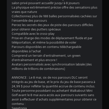
v
t
o
salon privé pouvant accueillir jusqu’à 8 joueurs
é
u
La physique extrêmement précise offre des sensations plus
i
g
vraies que nature
a
a
Collectionnez plus de 188 balles personnalisées cachées sur
b
s
l
l’ensemble des parcours
l
e
Percez les secrets des jeux de piste des parcours difficiles
e
)
m
pour obtenir des putters spéciaux
s
e
Compatible avec le cross-play
a
n
Prise en charge des modes de déplacement fluide et par
n
t
téléportation, et même la possibilité de voler
f
s
Parcours disponibles en contenu téléchargeable
o
a
disponibles à l'achat
u
Comprend un terrain d'entraînement, un green
v
r
d'entraînement et plus encore !
o
n
Avatars personnalisés avec synchronisation labiale (des
i
i
millions de trillions de combinaisons)
r
e
à
s
ANNONCE : Le 8 mai, six de nos parcours DLC seront
a
o
intégrés au jeu de base, et le prix du jeu de base passera à
p
r
24,99 $ pour refléter la quantité accrue de contenu inclus.
a
p
Toute personne possédant ou achetant Walkabout Mini
l
u
Golf avant le 8 mai aura accès aux parcours suivants sans
e
avoir à effectuer d’achats supplémentaires pour obtenir ce
y
m
contenu :
e
e
Sweetopia