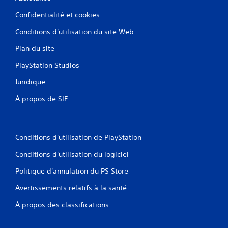
e
n
Confidentialité et cookies
u
s
Conditions d'utilisation du site Web
s
Plan du site
a
n
PlayStation Studios
s
a
Juridique
v
o
À propos de SIE
i
r
à
a
Conditions d'utilisation de PlayStation
p
p
Conditions d'utilisation du logiciel
u
y
Politique d'annulation du PS Store
e
r
Avertissements relatifs à la santé
s
À propos des classifications
u
r
p