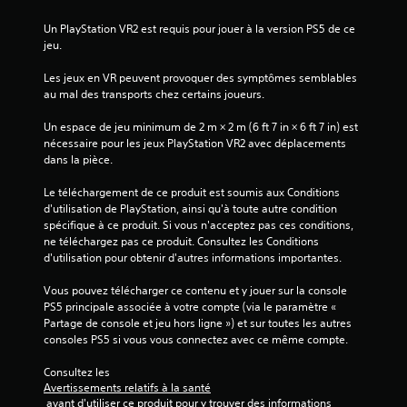
t
u
e
Un PlayStation VR2 est requis pour jouer à la version PS5 de ce 
r
s
jeu.
s
.
t
Les jeux en VR peuvent provoquer des symptômes semblables 
o
au mal des transports chez certains joueurs.
u
c
Un espace de jeu minimum de 2 m × 2 m (6 ft 7 in × 6 ft 7 in) est 
h
nécessaire pour les jeux PlayStation VR2 avec déplacements 
e
dans la pièce.
s
Le téléchargement de ce produit est soumis aux Conditions 
V
d'utilisation de PlayStation, ainsi qu'à toute autre condition 
o
spécifique à ce produit. Si vous n'acceptez pas ces conditions, 
u
ne téléchargez pas ce produit. Consultez les Conditions 
s
d'utilisation pour obtenir d'autres informations importantes.
p
o
Vous pouvez télécharger ce contenu et y jouer sur la console 
u
PS5 principale associée à votre compte (via le paramètre « 
v
Partage de console et jeu hors ligne ») et sur toutes les autres 
e
consoles PS5 si vous vous connectez avec ce même compte.
z
j
Consultez les 
o
Avertissements relatifs à la santé
u
 avant d'utiliser ce produit pour y trouver des informations 