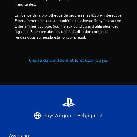
e
importantes.
r
a
La licence de la bibliothèque de programmes ©Sony Interactive 
u
Entertainment Inc. est la propriété exclusive de Sony Interactive 
j
Entertainment Europe. Soumis aux conditions d’utilisation des 
e
logiciels. Pour consulter les droits d’utilisation complets, 
u
rendez-vous sur eu.playstation.com/legal.
e
t
n
a
Charte de confidentialité et CLUF du jeu
v
i
g
u
e
r
d
a
n
s
Pays/région : Belgique
l
e
s
m
Assistance