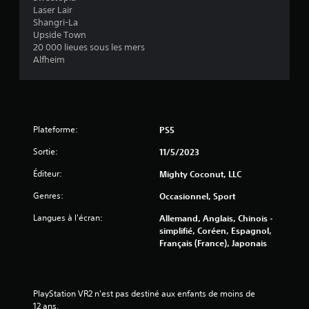
r
n
Laser Lair
s
t
Shangri-La
i
o
Upside Town
m
u
20 000 lieues sous les mers
u
p
Alfheim
a
l
r
t
v
a
i
n
b
é
Plateforme:
PS5
r
m
a
Sortie:
11/5/2023
e
t
n
i
Éditeur:
Mighty Coconut, LLC
t
o
n
s
Genres:
Occasionnel, Sport
s
u
Langues à l'écran:
d
Allemand, Anglais, Chinois -
r
e
simplifié, Coréen, Espagnol,
p
s
Français (France), Japonais
l
m
u
a
s
n
i
e
PlayStation VR2 n'est pas destiné aux enfants de moins de 
e
t
12 ans.