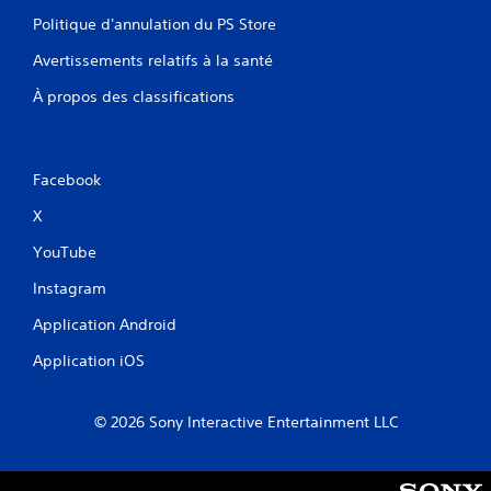
e
Politique d'annulation du PS Store
l
a
Avertissements relatifs à la santé
m
a
À propos des classifications
n
e
t
t
Facebook
e
d
X
e
j
YouTube
e
u
Instagram
o
Application Android
u
l
Application iOS
e
r
e
© 2026 Sony Interactive Entertainment LLC
t
o
u
r