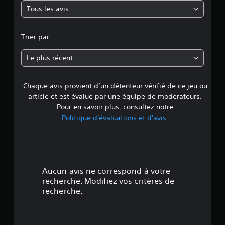
j
d
Tous les avis
e
e
e
u
m
e
n
e
Trier par :
n
n
p
n
t
a
Le plus récent
s
u
e
u
s
r
e
Chaque avis provient d’un détenteur vérifié de ce jeu ou
d
à
l
article et est évalué par une équipe de modérateurs.
t
e
e
Pour en savoir plus, consultez notre
o
s
Politique d'évaluations et d'avis
.
u
4
t
t
o
m
.
u
o
c
m
6
h
e
Aucun avis ne correspond à votre
e
n
3
recherche. Modifiez vos critères de
t
s
recherche.
d
V
é
u
o
r
u
t
a
s