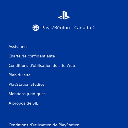
e
e
z
u
l
s
a
a
i
n
s
Pays/Région : Canada
s
s
a
é
c
.
t
Assistance
i
v
Charte de confidentialité
e
r
Conditions d'utilisation du site Web
l
a
Plan du site
v
PlayStation Studios
i
b
Mentions juridiques
r
a
À propos de SIE
t
i
o
n
Conditions d'utilisation de PlayStation
d