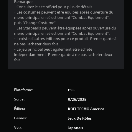
Remarque :
e
r
- Consultez le site officiel pour plus de détails.
l
l
- Les costumes peuvent être équipés après ouverture du
s
a
menu principal en sélectionnant "Combat Equipment",
q
v
puis "Change Costume".
u
i
- Les Starpearls peuvent être équipées après ouverture du
i
menu principal en sélectionnant "Combat Equipment".
b
v
- Il existe d'autres éditions pour ce produit. Prenez garde à
r
o
ne pas l'acheter deux fois.
a
u
- Le jeu principal peut également être acheté
t
s
indépendamment. Prenez garde à ne pas l'acheter deux
p
i
fois.
e
o
r
n
m
d
e
e
t
s
t
Plateforme:
PS5
m
r
a
Sortie:
9/26/2025
o
n
n
Éditeur:
KOEI TECMO America
t
e
d
t
Genres:
Jeux De Rôles
e
t
r
Voix:
Japonais
e
e