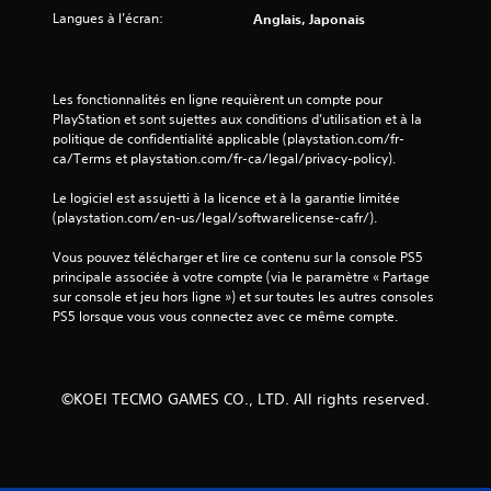
s
p
Langues à l’écran:
Anglais, Japonais
d
r
e
e
j
n
e
d
Les fonctionnalités en ligne requièrent un compte pour 
r
u
PlayStation et sont sujettes aux conditions d’utilisation et à la 
e
politique de confidentialité applicable (playstation.com/fr-
V
l
ca/Terms et playstation.com/fr-ca/legal/privacy-policy).
o
e
u
j
Le logiciel est assujetti à la licence et à la garantie limitée 
s
e
(playstation.com/en-us/legal/softwarelicense-cafr/).
p
u
o
l
Vous pouvez télécharger et lire ce contenu sur la console PS5 
u
à
principale associée à votre compte (via le paramètre « Partage 
v
o
sur console et jeu hors ligne ») et sur toutes les autres consoles 
e
ù
PS5 lorsque vous vous connectez avec ce même compte.
z
v
j
o
o
u
u
s
©KOEI TECMO GAMES CO., LTD. All rights reserved.
e
l
r
'
a
a
u
v
j