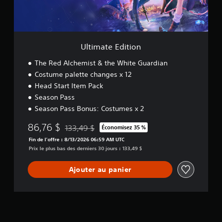
d
o
p
d
u
e
l
i
s
b
u
t
p
a
s
i
o
s
f
o
u
Ultimate Edition
a
e
n
v
c
)
The Red Alchemist & the White Guardian
e
i
D
z
Costume palette changes x 12
l
e
c
e
Head Start Item Pack
s
o
m
Season Pass
o
n
e
p
s
Season Pass Bonus: Costumes x 2
n
t
u
t
86,76 $
i
l
133,49 $
Économisez 35 %
.
Remise par rapport au prix d'origine de 133,49 $
o
t
Fin de l’offre : 8/13/2026 06:59 AM UTC
n
e
Prix le plus bas des derniers 30 jours : 133,49 $
s
r
p
l
Ajouter au panier
e
e
r
d
m
i
e
d
t
a
t
c