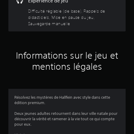
Expérience de jeu
c
e
h
m
Difficulté réglable (de base), Rappels de
e
a
s
didacticiels, Mise en pause du jeu,
n
o
Sauvegarde manuelle
u
u
e
r
l
e
l
s
p
e
Informations sur le jeu et
e
V
c
o
mentions légales
t
u
e
s
r
p
u
o
n
u
t
v
Résolvez les mystères de Hallfein avec style dans cette
e
e
édition premium.
m
z
p
c
Deux jeunes adultes retournent dans leur ville natale pour
s
r
découvrir la vérité et ramener à la vie tout ce qui compte
i
é
pour eux.
m
e
p
r