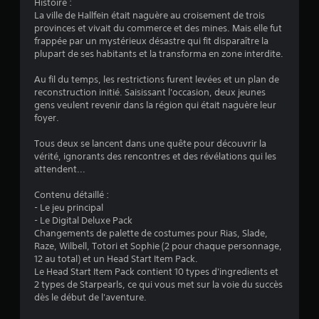
Histoire :
a
d
La ville de Hallfein était naguère au croisement de trois
r
e
provinces et vivait du commerce et des mines. Mais elle fut
t
s
frappée par un mystérieux désastre qui fit disparaître la
i
p
plupart de ses habitants et la transforma en zone interdite.
.
o
i
Au fil du temps, les restrictions furent levées et un plan de
n
J
reconstruction initié. Saisissant l'occasion, deux jeunes
t
o
gens veulent revenir dans la région qui était naguère leur
s
u
foyer.
d
a
e
Tous deux se lancent dans une quête pour découvrir la
b
s
vérité, ignorants des rencontres et des révélations qui les
l
a
attendent...
e
u
s
v
Contenu détaillé :
e
a
- Le jeu principal
g
n
- Le Digital Deluxe Pack
a
s
Changements de palette de costumes pour Rias, Slade,
r
a
Raze, Wilbell, Totori et Sophie (2 pour chaque personnage,
d
c
12 au total) et un Head Start Item Pack.
e
Le Head Start Item Pack contient 10 types d'ingredients et
t
m
2 types de Starpearls, ce qui vous met sur la voie du succès
i
a
dès le début de l'aventure.
v
n
e
u