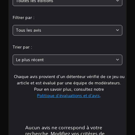
m
Toutes les éditions
o
Filtrer par :
y
Tous les avis
e
n
Trier par :
n
Le plus récent
e
Chaque avis provient d’un détenteur vérifié de ce jeu ou
d
article et est évalué par une équipe de modérateurs.
e
Pour en savoir plus, consultez notre
Politique d'évaluations et d'avis
.
4
.
2
Aucun avis ne correspond à votre
3
recherche. Modifiez vos critères de