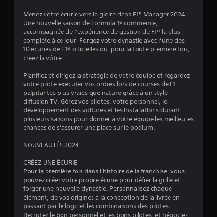
8
Menez votre écurie vers la gloire dans F1® Manager 2024.
Une nouvelle saison de Formula 1® commence,
0
accompagnée de l’expérience de gestion de F1® la plus
complète à ce jour. Forgez votre dynastie avec l’une des
é
10 écuries de F1® officielles ou, pour la toute première fois,
créez la vôtre.
v
Planifiez et dirigez la stratégie de votre équipe et regardez
a
votre pilote exécuter vos ordres lors de courses de F1
palpitantes plus vraies que nature grâce à un style
l
diffusion TV. Gérez vos pilotes, votre personnel, le
développement des voitures et les installations durant
u
plusieurs saisons pour donner à votre équipe les meilleures
chances de s’assurer une place sur le podium.
a
NOUVEAUTÉS 2024
t
CRÉEZ UNE ÉCURIE
i
Pour la première fois dans l'histoire de la franchise, vous
pouvez créer votre propre écurie pour défier la grille et
forger une nouvelle dynastie. Personnalisez chaque
o
élément, de vos origines à la conception de la livrée en
passant par le logo et les combinaisons des pilotes.
n
Recrutez le bon personnel et les bons pilotes, et négociez