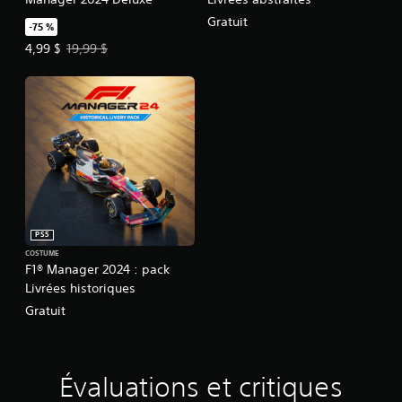
Gratuit
-75 %
Prix de l'offre : 4,99 $. Prix initial : 19,99 $.
4,99 $
19,99 $
PS5
COSTUME
F1® Manager 2024 : pack
Livrées historiques
Gratuit
Évaluations et critiques