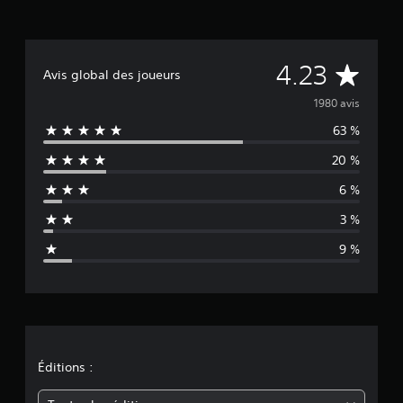
É
4.23
Avis global des joueurs
v
1980 avis
63 %
a
20 %
l
6 %
u
3 %
a
9 %
t
i
o
n
Éditions :