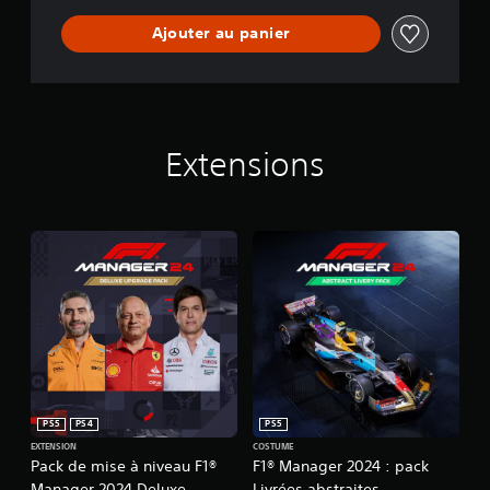
Ajouter au panier
Extensions
PS5
PS4
PS5
EXTENSION
COSTUME
Pack de mise à niveau F1®
F1® Manager 2024 : pack
Manager 2024 Deluxe
Livrées abstraites