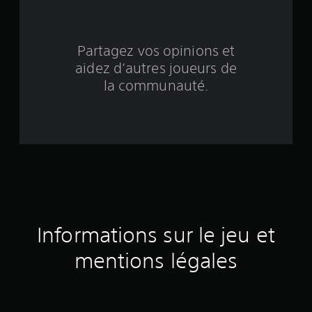
n
q
Partagez vos opinions et
aidez d’autres joueurs de
b
la communauté.
a
s
é
e
s
u
Informations sur le jeu et
r
mentions légales
1
9