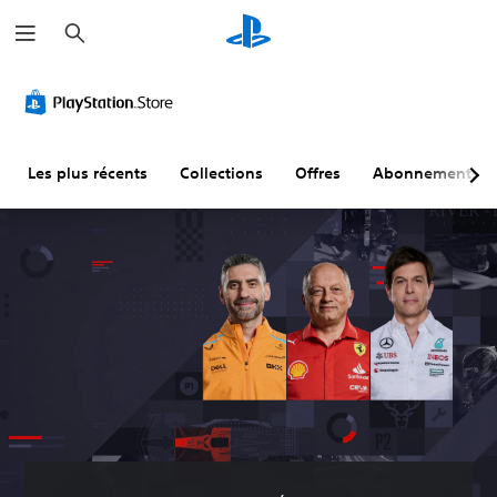
R
e
c
h
e
r
c
h
e
r
Les plus récents
Collections
Offres
Abonnements