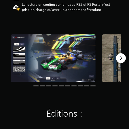
La lecture en continu sur le nuage PS5 et PS Portal n’est
4
prise en charge qu’avec un abonnement Premium
.
2
3
é
t
o
i
l
e
s
s
u
r
c
i
n
q
b
a
s
Éditions :
é
e
s