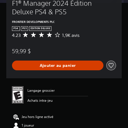
F1® Manager 2024 Édition 
Deluxe PS4 & PS5
FRONTIER DEVELOPMENTS PLC
PS4
PS5
ÉDITION DELUXE
4.23
1,9K avis
É
v
a
59,99 $
l
u
a
Ajouter au panier
t
i
o
n
m
Langage grossier
o
y
Achats intra-jeu
e
n
n
Jeu hors ligne activé
e
d
1 joueur
e