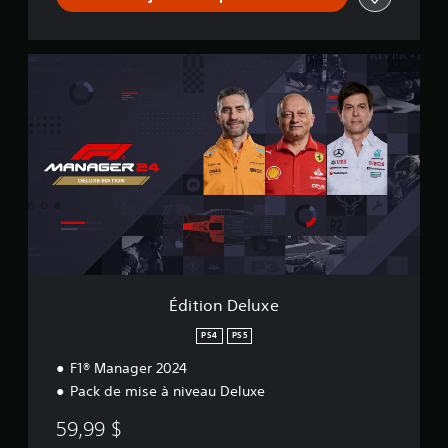
É
d
i
t
i
o
n
D
e
l
u
x
e
Édition Deluxe
PS4
PS5
F1® Manager 2024
Pack de mise à niveau Deluxe
59,99 $