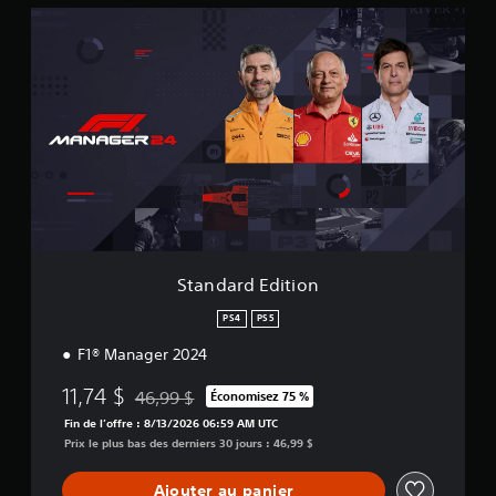
u
S
r
t
1
a
,
n
9
d
K
a
é
r
v
d
a
E
l
d
u
i
a
t
t
i
i
o
o
Standard Edition
n
n
s
PS4
PS5
F1® Manager 2024
11,74 $
46,99 $
Économisez 75 %
Remise par rapport au prix d'origine de 46,99 $
Fin de l’offre : 8/13/2026 06:59 AM UTC
Prix le plus bas des derniers 30 jours : 46,99 $
Ajouter au panier