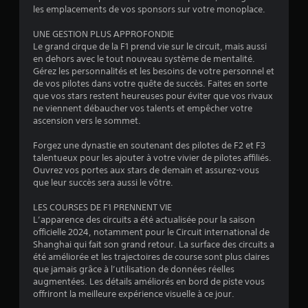
les emplacements de vos sponsors sur votre monoplace.
s
UNE GESTION PLUS APPROFONDIE
Le grand cirque de la F1 prend vie sur le circuit, mais aussi
en dehors avec le tout nouveau système de mentalité.
Gérez les personnalités et les besoins de votre personnel et
de vos pilotes dans votre quête de succès. Faites en sorte
que vos stars restent heureuses pour éviter que vos rivaux
ne viennent débaucher vos talents et empêcher votre
ascension vers le sommet.
Forgez une dynastie en soutenant des pilotes de F2 et F3
talentueux pour les ajouter à votre vivier de pilotes affiliés.
Ouvrez vos portes aux stars de demain et assurez-vous
que leur succès sera aussi le vôtre.
LES COURSES DE F1 PRENNENT VIE
L’apparence des circuits a été actualisée pour la saison
officielle 2024, notamment pour le Circuit international de
Shanghai qui fait son grand retour. La surface des circuits a
été améliorée et les trajectoires de course sont plus claires
que jamais grâce à l’utilisation de données réelles
augmentées. Les détails améliorés en bord de piste vous
offriront la meilleure expérience visuelle à ce jour.