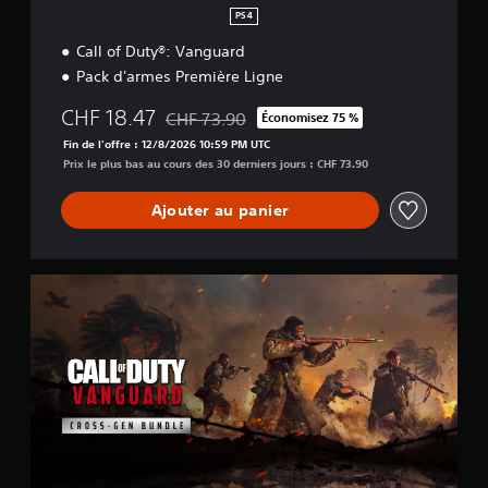
PS4
Call of Duty®: Vanguard
Pack d'armes Première Ligne
CHF 18.47
CHF 73.90
Économisez 75 %
Remise par rapport au prix d'origine de CHF 
Fin de l'offre : 12/8/2026 10:59 PM UTC
Prix le plus bas au cours des 30 derniers jours : CHF 73.90
Ajouter au panier
C
r
o
s
s
-
G
e
n
E
d