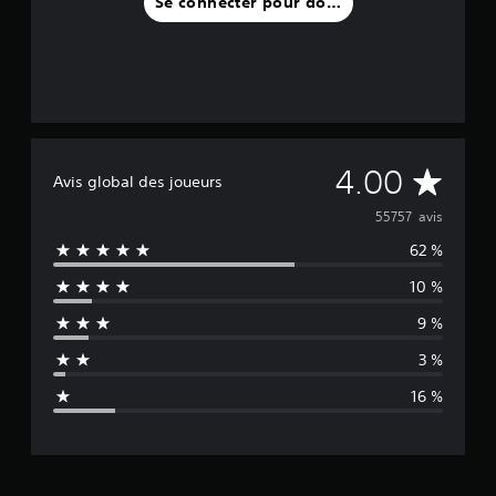
Se connecter pour donner un avis
M
4.00
Avis global des joueurs
o
55757 avis
62 %
y
10 %
e
9 %
n
3 %
n
16 %
e
d