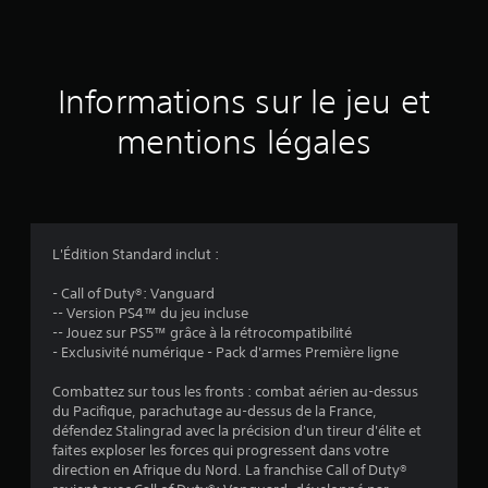
e
s
a
Informations sur le jeu et
v
mentions légales
i
s
L'Édition Standard inclut :
:
- Call of Duty®: Vanguard
-- Version PS4™ du jeu incluse
4
-- Jouez sur PS5™ grâce à la rétrocompatibilité
- Exclusivité numérique - Pack d'armes Première ligne
Combattez sur tous les fronts : combat aérien au-dessus
é
du Pacifique, parachutage au-dessus de la France,
défendez Stalingrad avec la précision d'un tireur d'élite et
t
faites exploser les forces qui progressent dans votre
direction en Afrique du Nord. La franchise Call of Duty®