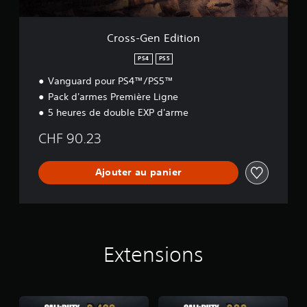
i
t
i
Cross-Gen Edition
o
n
PS4
PS5
Vanguard pour PS4™/PS5™
Pack d'armes Première Ligne
5 heures de double EXP d'arme
CHF 90.23
Ajouter au panier
Extensions