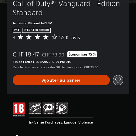
Call of Duty®: Vanguard - Édition 
Standard
Activision Blizzard Int'l BV
PS4
STANDARD EDITION
4
55 K avis
M
o
y
CHF 18.47
e
CHF 73.90
Économisez 75 %
Remise par rapport au prix d'origine de CHF 73
n
Fin de l'offre : 12/8/2026 10:59 PM UTC
n
Prix le plus bas au cours des 30 derniers jours : CHF 73.90
e
d
Ajouter au panier
e
s
a
v
i
s
:
In-Game Purchases, Langue, Violence
4
é