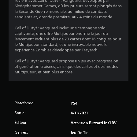
o
revient avec Call of Duty®: Vanguard, développé par
Sledgehammer Games, où les joueurs seront plongés dans
i
la Seconde Guerre mondiale, au milieu de combats
sanglants et, grande première, aux 4 coins du monde.
l
Call of Duty®: Vanguard inclut une campagne solo
e
captivante, une offre Multijoueur énorme le jour du
lancement incluant plus de 20 cartes dont 16 conçues pour
le Multijoueur standard, et une incroyable nouvelle
s
expérience Zombies développée par Treyarch.
s
Call of Duty®: Vanguard propose un jeu avec progression
et génération croisées, ainsi que des cartes et des modes
u
Multijoueur, et bien plus encore.
r
5
(
Plateforme:
PS4
5
Sortie:
4/11/2021
Éditeur:
Activision Blizzard Int'l BV
5
Genres:
Jeu De Tir