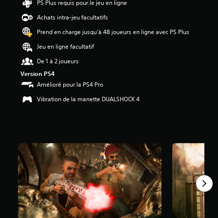
PS Plus requis pour le jeu en ligne
t
Achats intra-jeu facultatifs
o
i
Prend en charge jusqu'à 48 joueurs en ligne avec PS Plus
l
e
Jeu en ligne facultatif
s
De 1 à 2 joueurs
s
u
Version PS4
r
Amélioré pour la PS4 Pro
5
(
Vibration de la manette DUALSHOCK 4
5
5
K
a
v
i
s
)