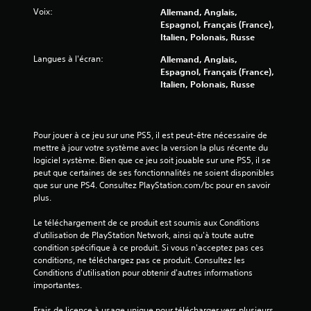
7
Voix:
Allemand, Anglais,
5
Espagnol, Français (France),
Italien, Polonais, Russe
7
Langues à l'écran:
Allemand, Anglais,
Espagnol, Français (France),
Italien, Polonais, Russe
a
v
Pour jouer à ce jeu sur une PS5, il est peut-être nécessaire de 
mettre à jour votre système avec la version la plus récente du 
i
logiciel système. Bien que ce jeu soit jouable sur une PS5, il se 
peut que certaines de ses fonctionnalités ne soient disponibles 
s
que sur une PS4. Consultez PlayStation.com/bc pour en savoir 
plus.
)
Le téléchargement de ce produit est soumis aux Conditions 
d'utilisation de PlayStation Network, ainsi qu'à toute autre 
condition spécifique à ce produit. Si vous n'acceptez pas ces 
conditions, ne téléchargez pas ce produit. Consultez les 
Conditions d'utilisation pour obtenir d'autres informations 
importantes.
Frais de licence à usage unique pour télécharger vers plusieurs 