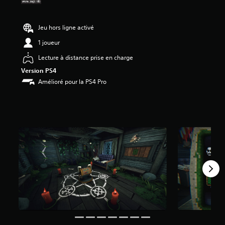
2
9
Jeu hors ligne activé
é
1 joueur
t
o
Lecture à distance prise en charge
i
l
Version PS4
e
Amélioré pour la PS4 Pro
s
s
u
r
5
(
2
1
0
a
v
i
s
)