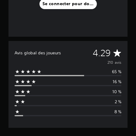
Se connecter pour donner un avis
M
4.29
Avis global des joueurs
o
210 avis
65 %
y
16 %
e
10 %
n
2 %
n
8 %
e
d