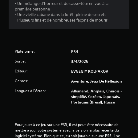
- Un mélange d’horreur et de casse-tête en vue à la
première personne
é
- Une vieille cabane dans la forêt, pleine de secrets
- Plusieurs fins et de nombreuses façons de mourir
t
o
i
Plateforme:
PS4
l
Sortie:
3/4/2025
e
Éditeur:
EVGENIY KOLPAKOV
Genres:
Aventure, Jeux De Réflexion
s
Langues à l'écran:
Allemand, Anglais, Chinois -
s
simplifié, Coréen, Japonais,
Portugais (Brésil), Russe
u
r
Pour jouer à ce jeu sur une PS5, il est peut-être nécessaire de 
5
mettre à jour votre système avec la version la plus récente du 
logiciel système. Bien que ce jeu soit jouable sur une PS5, il se 