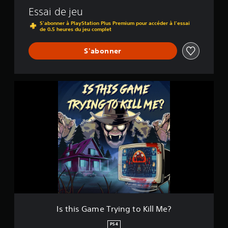
o
Essai de jeu
K
i
S'abonner à PlayStation Plus Premium pour accéder à l'essai
de 0.5 heures du jeu complet
l
l
M
S'abonner
e
?
I
s
t
h
i
s
G
a
m
e
T
r
y
i
Is this Game Trying to Kill Me?
n
g
PS4