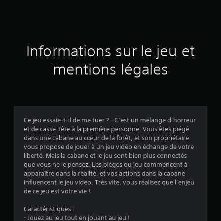
e
s
a
Informations sur le jeu et
v
mentions légales
i
s
Ce jeu essaie-t-il de me tuer ? - C’est un mélange d’horreur
et de casse-tête à la première personne. Vous êtes piégé
:
dans une cabane au cœur de la forêt, et son propriétaire
vous propose de jouer à un jeu vidéo en échange de votre
4
liberté. Mais la cabane et le jeu sont bien plus connectés
que vous ne le pensez. Les pièges du jeu commencent à
.
apparaître dans la réalité, et vos actions dans la cabane
influencent le jeu vidéo. Très vite, vous réalisez que l’enjeu
2
de ce jeu est votre vie !
9
Caractéristiques :
- Jouez au jeu tout en jouant au jeu !