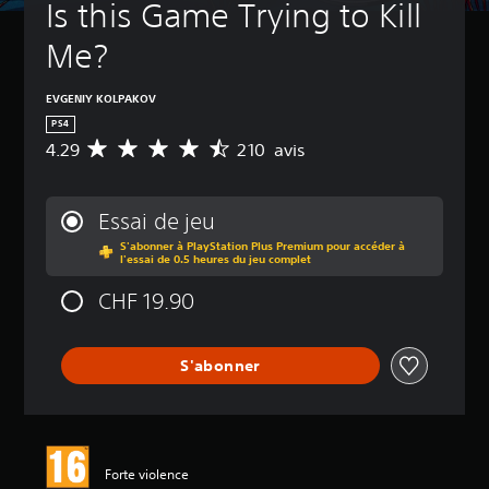
Is this Game Trying to Kill 
Me?
EVGENIY KOLPAKOV
PS4
4.29
210 avis
M
o
y
e
Essai de jeu
n
S'abonner à PlayStation Plus Premium pour accéder à
n
l'essai de 0.5 heures du jeu complet
e
d
CHF 19.90
e
s
a
S'abonner
v
i
s
:
4
Forte violence
.