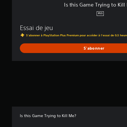
i
Is this Game Trying to Kill
l
l
PS5
M
e
Essai de jeu
?
S'abonner à PlayStation Plus Premium pour accéder à l'essai de 0.5 heur
S'abonner
Is this Game Trying to Kill Me?