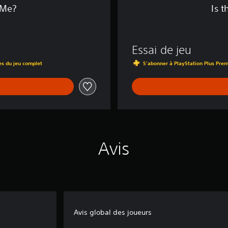
i
 Me?
Is 
l
l
M
e
Essai de jeu
?
es du jeu complet
S'abonner à PlayStation Plus Prem
Avis
Avis global des joueurs