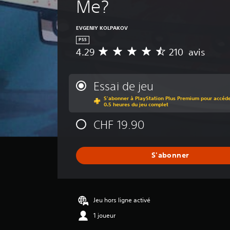
Me?
EVGENIY KOLPAKOV
PS5
4.29
210 avis
M
o
y
e
Essai de jeu
n
S'abonner à PlayStation Plus Premium pour accéder
n
0.5 heures du jeu complet
e
d
CHF 19.90
e
s
a
S'abonner
v
i
s
:
Jeu hors ligne activé
4
1 joueur
.
2