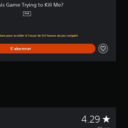
this Game Trying to Kill Me?
PS4
ium pour accéder à l'essai de 0.5 heures du jeu complet
S'abonner
M
4.29