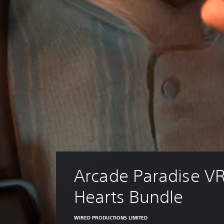
a
r
l
é
s
.
S
o
u
s
-
t
i
t
r
Arcade Paradise VR 
e
s
Hearts Bundle
(
B
a
WIRED PRODUCTIONS LIMITED