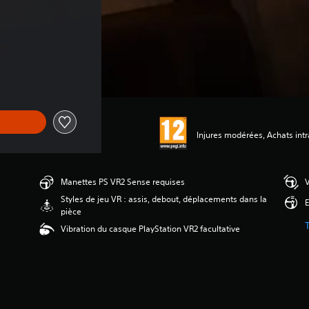
rigine de CHF 24.90
Injures modérées, Achats intr
Manettes PS VR2 Sense requises
V
Styles de jeu VR : assis, debout, déplacements dans la
E
pièce
Vibration du casque PlayStation VR2 facultative