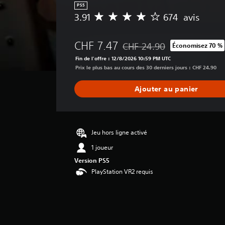
s
PS5
3.91
674 avis
i
M
q
o
y
u
CHF 7.47
CHF 24.90
Économisez 70 %
e
e
Remise par rapport au prix d'o
n
Fin de l'offre : 12/8/2026 10:59 PM UTC
)
n
Prix le plus bas au cours des 30 derniers jours : CHF 24.90
S
e
e
d
Ajouter au panier
u
e
l
s
s
a
l
v
e
i
Jeu hors ligne activé
s
s
1 joueur
é
l
Version PS5
:
é
3
PlayStation VR2 requis
m
.
e
9
n
1
t
s
é